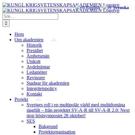
Fortsätt
English
Svenska
till
innehållet
Sök
efter:
Hem
Om akademien
Historik
Presidiet
Ämbetsmän
Utskott
Avdelningar
Ledamöter
Revisorer
Stadgar för akademien
Integritetspolicy
Kontakt
Projekt
Sveriges roll i en multipolär värld med multidomäna
slagfält – från projektet SV-A-R till SV-A-R 2.0: Next
stop höstsymposiet 28 oktober!
SES
Bakgrund
Projekt­organisation