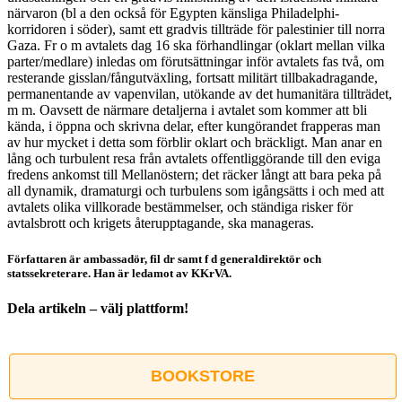
närvaron (bl a den också för Egypten känsliga Philadelphi-
korridoren i söder), samt ett gradvis tillträde för palestinier till norra
Gaza. Fr o m avtalets dag 16 ska förhandlingar (oklart mellan vilka
parter/medlare) inledas om förutsättningar inför avtalets fas två, om
resterande gisslan/fångutväxling, fortsatt militärt tillbakadragande,
permanentande av vapenvilan, utökande av det humanitära tillträdet,
m m. Oavsett de närmare detaljerna i avtalet som kommer att bli
kända, i öppna och skrivna delar, efter kungörandet frapperas man
av hur mycket i detta som förblir oklart och bräckligt. Man anar en
lång och turbulent resa från avtalets offentliggörande till den eviga
fredens ankomst till Mellanöstern; det räcker långt att bara peka på
all dynamik, dramaturgi och turbulens som igångsätts i och med att
avtalets olika villkorade bestämmelser, och ständiga risker för
avtalsbrott och krigets återupptagande, ska manageras.
Författaren är ambassadör, fil dr samt f d generaldirektör och
statssekreterare. Han är ledamot av KKrVA.
Dela artikeln – välj plattform!
Facebook
X
Reddit
LinkedIn
WhatsApp
Tumblr
Pinterest
Vk
E-
post
BOOKSTORE