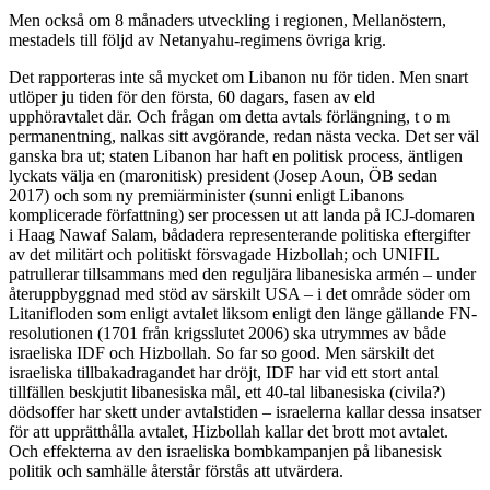
Men också om 8 månaders utveckling i regionen, Mellanöstern,
mestadels till följd av Netanyahu-regimens övriga krig.
Det rapporteras inte så mycket om Libanon nu för tiden. Men snart
utlöper ju tiden för den första, 60 dagars, fasen av eld
upphöravtalet där. Och frågan om detta avtals förlängning, t o m
permanentning, nalkas sitt avgörande, redan nästa vecka. Det ser väl
ganska bra ut; staten Libanon har haft en politisk process, äntligen
lyckats välja en (maronitisk) president (Josep Aoun, ÖB sedan
2017) och som ny premiärminister (sunni enligt Libanons
komplicerade författning) ser processen ut att landa på ICJ-domaren
i Haag Nawaf Salam, bådadera representerande politiska eftergifter
av det militärt och politiskt försvagade Hizbollah; och UNIFIL
patrullerar tillsammans med den reguljära libanesiska armén – under
återuppbyggnad med stöd av särskilt USA – i det område söder om
Litanifloden som enligt avtalet liksom enligt den länge gällande FN-
resolutionen (1701 från krigsslutet 2006) ska utrymmes av både
israeliska IDF och Hizbollah. So far so good. Men särskilt det
israeliska tillbakadragandet har dröjt, IDF har vid ett stort antal
tillfällen beskjutit libanesiska mål, ett 40-tal libanesiska (civila?)
dödsoffer har skett under avtalstiden – israelerna kallar dessa insatser
för att upprätthålla avtalet, Hizbollah kallar det brott mot avtalet.
Och effekterna av den israeliska bombkampanjen på libanesisk
politik och samhälle återstår förstås att utvärdera.