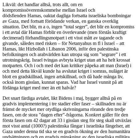
Likväl: det handlar alltså, trots allt, om en
kompromissöverenskommelse mellan Israel och
dödsfienden Hamas, oaktat dagliga fortsatta israeliska bombningar
av Gaza, med fortsatt förödande verkan, en ganska overklig
situation. Det blir, m a o, ingen ”total seger”, det blir en kompromiss
i ett avtal där Hamas förblir en överlevande (men förstås kraftigt
decimerad) förhandlingsmotpart i ett visst mått av tagande och
givande, således med risken – för Netanyahus m fl i Israel – att
Hamas, likt Hizbollah i Libanon 2006, inför den palestinska
befolkningen och arabvärlden kan utropa sig som ”segrare” i ett
utrotningskrig. Israel tvingas avbryta kriget utan att ha helt krossat
motparten. Och i och med det kan kritiker påpeka att man (Israel) i
och med detta likväl kunde ha avslutat kriget i somras, nuläget är
blott en gradskillnad, ingen artskillnad, och då hade många liv,
också inom gisslan, kunnat sparas. Vad har Israel vunnit på att
förlänga kriget med mer än ett halvår?
Det snart färdiga avtalet, likt Bidens i maj, bygger alltså på en
gradvis implementering i tre stadier eller faser – skillnaden nu är
främst de mycket mer otydliga skrivningarna rörande den tredje
fasen, om de stora ”dagen efter”-frågorna. Konkret gäller för den
första fasen om 42 dagar att 33 i gisslan steg för steg skall utväxlas
mot visst antal (1000?) palestinska fångar i israeliska fängelser, att
Gaza under denna tid ska se en gradvis ökning av den humanitära
undsättningen och en gradvis minskning av den israeliska militära