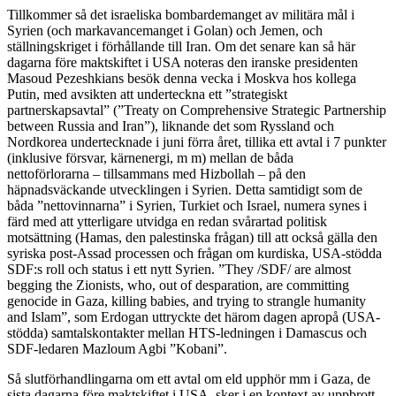
Tillkommer så det israeliska bombardemanget av militära mål i
Syrien (och markavancemanget i Golan) och Jemen, och
ställningskriget i förhållande till Iran. Om det senare kan så här
dagarna före maktskiftet i USA noteras den iranske presidenten
Masoud Pezeshkians besök denna vecka i Moskva hos kollega
Putin, med avsikten att underteckna ett ”strategiskt
partnerskapsavtal” (”Treaty on Comprehensive Strategic Partnership
between Russia and Iran”), liknande det som Ryssland och
Nordkorea undertecknade i juni förra året, tillika ett avtal i 7 punkter
(inklusive försvar, kärnenergi, m m) mellan de båda
nettoförlorarna – tillsammans med Hizbollah – på den
häpnadsväckande utvecklingen i Syrien. Detta samtidigt som de
båda ”nettovinnarna” i Syrien, Turkiet och Israel, numera synes i
färd med att ytterligare utvidga en redan svårartad politisk
motsättning (Hamas, den palestinska frågan) till att också gälla den
syriska post-Assad processen och frågan om kurdiska, USA-stödda
SDF:s roll och status i ett nytt Syrien. ”They /SDF/ are almost
begging the Zionists, who, out of desparation, are committing
genocide in Gaza, killing babies, and trying to strangle humanity
and Islam”, som Erdogan uttryckte det härom dagen apropå (USA-
stödda) samtalskontakter mellan HTS-ledningen i Damascus och
SDF-ledaren Mazloum Agbi ”Kobani”.
Så slutförhandlingarna om ett avtal om eld upphör mm i Gaza, de
sista dagarna före maktskiftet i USA, sker i en kontext av uppbrott