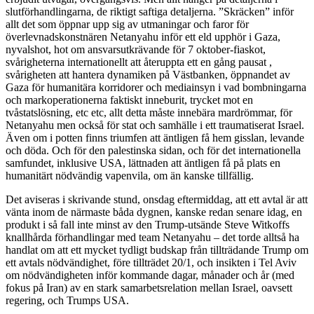
slutförhandlingarna, de riktigt saftiga detaljerna. ”Skräcken” inför
allt det som öppnar upp sig av utmaningar och faror för
överlevnadskonstnären Netanyahu inför ett eld upphör i Gaza,
nyvalshot, hot om ansvarsutkrävande för 7 oktober-fiaskot,
svårigheterna internationellt att återuppta ett en gång pausat ,
svårigheten att hantera dynamiken på Västbanken, öppnandet av
Gaza för humanitära korridorer och mediainsyn i vad bombningarna
och markoperationerna faktiskt inneburit, trycket mot en
tvåstatslösning, etc etc, allt detta måste innebära mardrömmar, för
Netanyahu men också för stat och samhälle i ett traumatiserat Israel.
Även om i potten finns triumfen att äntligen få hem gisslan, levande
och döda. Och för den palestinska sidan, och för det internationella
samfundet, inklusive USA, lättnaden att äntligen få på plats en
humanitärt nödvändig vapenvila, om än kanske tillfällig.
Det aviseras i skrivande stund, onsdag eftermiddag, att ett avtal är att
vänta inom de närmaste båda dygnen, kanske redan senare idag, en
produkt i så fall inte minst av den Trump-utsände Steve Witkoffs
knallhårda förhandlingar med team Netanyahu – det torde alltså ha
handlat om att ett mycket tydligt budskap från tillträdande Trump om
ett avtals nödvändighet, före tillträdet 20/1, och insikten i Tel Aviv
om nödvändigheten inför kommande dagar, månader och år (med
fokus på Iran) av en stark samarbetsrelation mellan Israel, oavsett
regering, och Trumps USA.