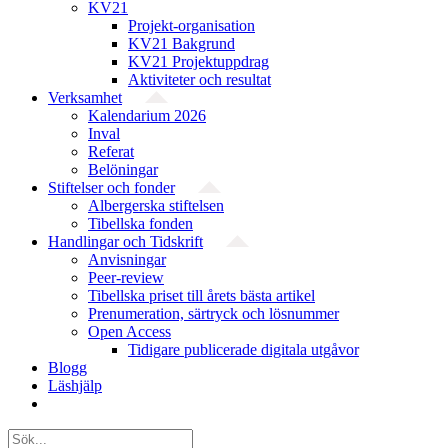
KV21
Projekt-organisation
KV21 Bakgrund
KV21 Projektuppdrag
Aktiviteter och resultat
Verksamhet
Kalendarium 2026
Inval
Referat
Belöningar
Stiftelser och fonder
Albergerska stiftelsen
Tibellska fonden
Handlingar och Tidskrift
Anvisningar
Peer-review
Tibellska priset till årets bästa artikel
Prenumeration, särtryck och lösnummer
Open Access
Tidigare publicerade digitala utgåvor
Blogg
Läshjälp
Sök