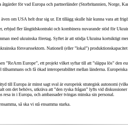
ta åtgärder för vad Europa och partnerländer (Storbritannien, Norge, Ka
– även om USA helt drar sig ur. Ett tillägg skulle här kunna vara att frig
der, erbjud fler långtidskontrakt och kombinera nuvarande stöd för Ukra
man med ukrainska företag. Syftet är att stödja Ukraina kortsiktigt men 
n ukrainska försvarssektorn. Nationell (eller ”lokal”) produktionskapacit
”ReArm Europe”, ett projekt vilket syftar till att ”släppa lös” den eur
l tillsammans och få ökad interoperabilitet mellan länderna. Europeisk
tyd till Europa är minst sagt sval är europeisk strategisk autonomi (vilk
lt om det behövs, utkräva att ”den ryska frågan” lyfts vid diskussioner 
s resa in i Europa, och ambassader tvingas minska sin personal.
ensamma, så ska vi stå ensamma starka.