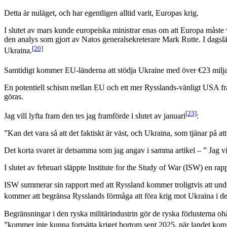
Detta är nuläget, och har egentligen alltid varit, Europas krig.
I slutet av mars kunde europeiska ministrar enas om att Europa måste v
den analys som gjort av Natos generalsekreterare Mark Rutte. I dagsläg
[20]
Ukraina.
Samtidigt kommer EU-länderna att stödja Ukraine med över €23 milj
En potentiell schism mellan EU och ett mer Rysslands-vänligt USA fr
göras.
[23]
Jag vill lyfta fram den tes jag framförde i slutet av januari
:
”Kan det vara så att det faktiskt är väst, och Ukraina, som tjänar på 
Det korta svaret är detsamma som jag angav i samma artikel – ” Jag vill 
I slutet av februari släppte Institute for the Study of War (ISW) en ra
ISW summerar sin rapport med att Ryssland kommer troligtvis att un
kommer att begränsa Rysslands förmåga att föra krig mot Ukraina i det 
Begränsningar i den ryska militärindustrin gör de ryska förlusterna ohå
”kommer inte kunna fortsätta kriget bortom sent 2025, när landet ko