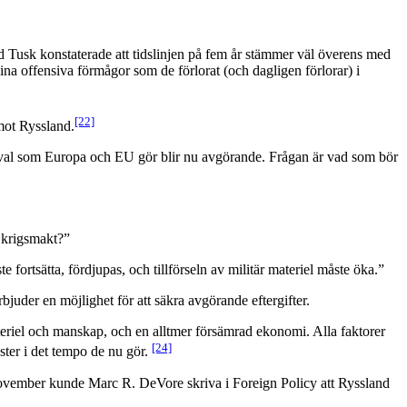
ld Tusk konstaterade att tidslinjen på fem år stämmer väl överens med
ina offensiva förmågor som de förlorat (och dagligen förlorar) i
[22]
mot Ryssland.
e val som Europa och EU gör blir nu avgörande. Frågan är vad som bör
s krigsmakt?”
 fortsätta, fördjupas, och tillförseln av militär materiel måste öka.”
bjuder en möjlighet för att säkra avgörande eftergifter.
iel och manskap, och en alltmer försämrad ekonomi. Alla faktorer
[24]
ster i det tempo de nu gör.
november kunde Marc R. DeVore skriva i Foreign Policy att Ryssland