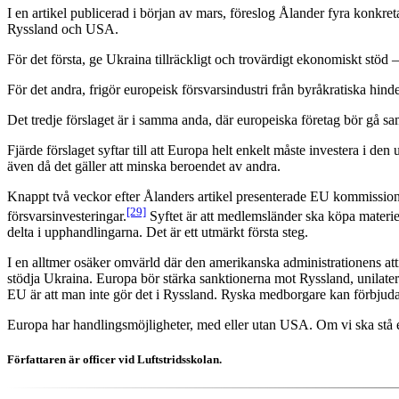
I en artikel publicerad i början av mars, föreslog Ålander fyra konkre
Ryssland och USA.
För det första, ge Ukraina tillräckligt och trovärdigt ekonomiskt stöd 
För det andra, frigör europeisk försvarsindustri från byråkratiska hin
Det tredje förslaget är i samma anda, där europeiska företag bör gå sam
Fjärde förslaget syftar till att Europa helt enkelt måste investera i de
även då det gäller att minska beroendet av andra.
Knappt två veckor efter Ålanders artikel presenterade EU kommissionen 
[29]
försvarsinvesteringar.
Syftet är att medlemsländer ska köpa materie
delta i upphandlingarna. Det är ett utmärkt första steg.
I en alltmer osäker omvärld där den amerikanska administrationens atti
stödja Ukraina. Europa bör stärka sanktionerna mot Ryssland, unilatera
EU är att man inte gör det i Ryssland. Ryska medborgare kan förbjuda
Europa har handlingsmöjligheter, med eller utan USA. Om vi ska stå 
Författaren är officer vid Luftstridsskolan.