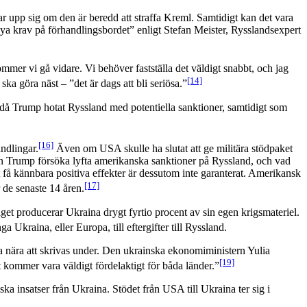
nar upp sig om den är beredd att straffa Kreml. Samtidigt kan det vara
r nya krav på förhandlingsbordet” enligt Stefan Meister, Rysslandsexpert
ommer vi gå vidare. Vi behöver fastställa det väldigt snabbt, och jag
[14]
a göra näst – ”det är dags att bli seriösa.”
, då Trump hotat Ryssland med potentiella sanktioner, samtidigt som
[16]
ndlingar.
Även om USA skulle ha slutat att ge militära stödpaket
n Trump försöka lyfta amerikanska sanktioner på Ryssland, och vad
 få kännbara positiva effekter är dessutom inte garanterat. Amerikansk
[17]
 de senaste 14 åren.
äget producerar Ukraina drygt fyrtio procent av sin egen krigsmateriel.
Ukraina, eller Europa, till eftergifter till Ryssland.
ara nära att skrivas under. Den ukrainska ekonomiministern Yulia
[19]
t kommer vara väldigt fördelaktigt för båda länder.”
ka insatser från Ukraina. Stödet från USA till Ukraina ter sig i