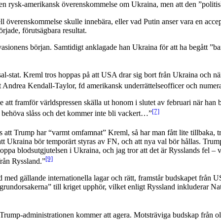
r en rysk-amerikansk överenskommelse om Ukraina, men att den ”politisk
tiell överenskommelse skulle innebära, eller vad Putin anser vara en acc
rjade, förutsägbara resultat.
vasionens början. Samtidigt anklagade han Ukraina för att ha begått ”bar
assal-stat. Kreml tros hoppas på att USA drar sig bort från Ukraina och nä
t Andrea Kendall-Taylor, fd amerikansk underrättelseofficer och numer
e att framför världspressen skälla ut honom i slutet av februari när ha
[7]
i behöva slåss och det kommer inte bli vackert…”
ts att Trump har “varmt omfamnat” Kreml, så har man fått lite tillbaka, tr
 att Ukraina bör temporärt styras av FN, och att nya val bör hållas. Trum
a blodsutgjutelsen i Ukraina, och jag tror att det är Rysslands fel – vi
[9]
från Ryssland.”
rid med gällande internationella lagar och rätt, framstår budskapet från 
grundorsakerna” till kriget upphör, vilket enligt Ryssland inkluderar Nat
ur Trump-administrationen kommer att agera. Motsträviga budskap från olika