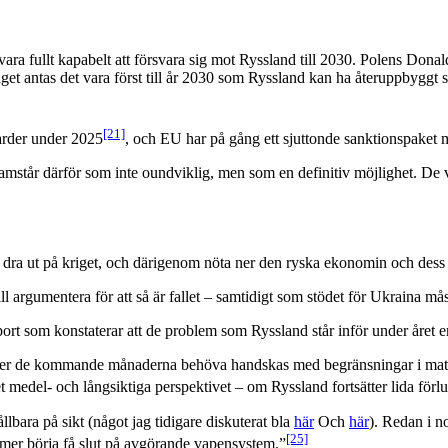
ara fullt kapabelt att försvara sig mot Ryssland till 2030. Polens Dona
et antas det vara först till år 2030 som Ryssland kan ha återuppbyggt s
[21]
arder under 2025
, och EU har på gång ett sjuttonde sanktionspaket 
amstår därför som inte oundviklig, men som en definitiv möjlighet. D
att dra ut på kriget, och därigenom nöta ner den ryska ekonomin och des
argumentera för att så är fallet – samtidigt som stödet för Ukraina måste
pport som konstaterar att de problem som Ryssland står inför under året er
der de kommande månaderna behöva handskas med begränsningar i mater
medel- och långsiktiga perspektivet – om Ryssland fortsätter lida förlu
llbara på sikt (något jag tidigare diskuterat bla
här
Och
här
). Redan i 
[25]
mmer börja få slut på avgörande vapensystem.”