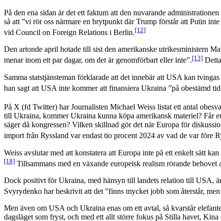
På den ena sidan är det ett faktum att den nuvarande administratione
så att ”vi rör oss närmare en brytpunkt där Trump förstår att Putin int
[12]
vid Council on Foreign Relations i Berlin.
Den artonde april hotade till sist den amerikanske utrikesministern Mar
[13]
menar inom ett par dagar, om det är genomförbart eller inte”.
Detta
Samma statstjänsteman förklarade att det innebär att USA kan tvingas 
han sagt att USA inte kommer att finansiera Ukraina ”på obestämd tid
På X (fd Twitter) har Journalisten Michael Weiss listat ett antal obe
till Ukraina, kommer Ukraina kunna köpa amerikansk materiel? Får eu
säger då kongressen? Vilken skillnad gör det när Europa för diskussio
import från Ryssland var endast tio procent 2024 av vad de var före R
Weiss avslutar med att konstatera att Europa inte på ett enkelt sätt ka
[18]
Tillsammans med en växande europeisk realism rörande behovet av str
Dock positivt för Ukraina, med hänsyn till landets relation till USA, ä
Svyrydenko har beskrivit att det ”finns mycket jobb som återstår, men 
Men även om USA och Ukraina enas om ett avtal, så kvarstår elefanten i
dagsläget som fryst, och med ett allt större fokus på Stilla havet, Kin