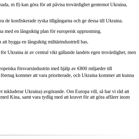
nada, m fl) kan göra för att påvisa trovärdighet gentemot Ukraina,
öra de konfiskerade ryska tillgångarna och ge dessa till Ukraina.
ina med en långsiktig plan för europeisk upprustning.
att bygga en långsiktig militärindustriell bas.
et för Ukraina är av central vikt gällande landets egen trovärdighet, men
opeiska försvarsindustrin med hjälp av €800 miljarder till
a företag kommer att vara prioriterade, och Ukraina kommer att kunna
et inkluderar Ukraina) avgörande. Om Europa vill, så har vi råd att
med Kina, samt vara tydlig med att kravet för att göra affärer inom