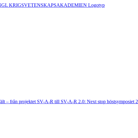
fält – från projektet SV-A-R till SV-A-R 2.0: Next stop höstsymposiet 