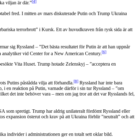
[4]
a viljan är där.”
eptabel fred. I mitten av mars diskuterade Putin och Trump Ukraina
bariska terrorbrott” i Kursk. Ett av huvudkraven från rysk sida är att
rmar sig Ryssland – ”Det bästa resultatet för Putin är att han uppnår
[6]
a analytiker vid Center for a New American Century.
n besökte Vita Huset. Trump hotade Zelenskyj – ”acceptera en
[8]
ots Putins påstådda vilja att förhandla.
Ryssland har inte bara
p, i en reaktion på Putin, varnade därför i sin tur Ryssland – ”om
lket det inte behöver vara – men om jag tror att det var Rysslands fel,
USA som spretigt. Trump har aldrig unilateralt fördömt Ryssland eller
os expansion österut och krav på att Ukraina förblir ”neutralt” och att
 individer i administrationen ger en totalt sett oklar bild.