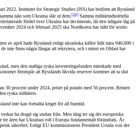
i 2022. Institutet for Strategic Studies (ISS) har bedömt att Ryssland
[26]
 i samma takt som Ukraina slår ut dem.
Samma militärindustriella
erirelaterade fördel över Ukraina har decimerats, då den tidigare låg på
december 2024 och februari 2025 ska Nordkorea har stått för sextio
ten av april hade Ryssland enligt ukrainska källor lidit nära 940,000 i
 de inte finns några fångar att rekrytera, och i minst en Oblast har
e känd, men den statliga ryska investeringsfonden minskade med
onomer förutspår att Rysslands likvida reserver kommer att ta slut
tan 30 procent under 2024, priset på potatis med 56 procent. Bristen
den ryska militären.
and inte kan fortsätta kriget för all framtid.
verkar ha dragit sig undan från. Men idag ter sig det europeiska
tre åren har Ukrainas roll i Europa fundamentalt förändrats. År
opeisk säkerhet; Enligt EU kommissionens President Ursula von der