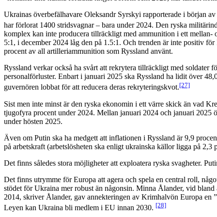
Ukrainas överbefälhavare Oleksandr Syrskyi rapporterade i början av fe
har förlorat 1400 stridsvagnar – bara under 2024. Den ryska militärind
komplex kan inte producera tillräckligt med ammunition i ett mellan- oc
5:1, i december 2024 låg den på 1.5:1. Och trenden är inte positiv fö
procent av all artilleriammunition som Ryssland använt.
Ryssland verkar också ha svårt att rekrytera tillräckligt med soldater 
personalförluster. Enbart i januari 2025 ska Ryssland ha lidit över 48,0
[27]
guvernören lobbat för att reducera deras rekryteringskvot.
Sist men inte minst är den ryska ekonomin i ett värre skick än vad K
tjugofyra procent under 2024. Mellan januari 2024 och januari 2025 ök
under hösten 2025.
Även om Putin ska ha medgett att inflationen i Ryssland är 9,9 procent
på arbetskraft (arbetslösheten ska enligt ukrainska källor ligga på 2,3 
Det finns således stora möjligheter att exploatera ryska svagheter. Put
Det finns utrymme för Europa att agera och spela en central roll, någ
stödet för Ukraina mer robust än någonsin. Minna Ålander, vid bland 
2014, skriver Ålander, gav annekteringen av Krimhalvön Europa en ”k
[28]
Leyen kan Ukraina bli medlem i EU innan 2030.