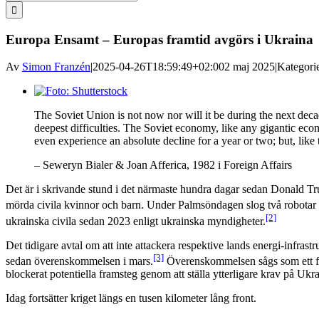
efter:
Europa Ensamt – Europas framtid avgörs i Ukraina
Av
Simon Franzén
|
2025-04-26T18:59:49+02:00
2 maj 2025
|
Kategori
Visa
större
The Soviet Union is not now nor will it be during the next decade 
bild
deepest difficulties. The Soviet economy, like any gigantic econ
even experience an absolute decline for a year or two; but, like t
– Seweryn Bialer & Joan Afferica, 1982 i Foreign Affairs
Det är i skrivande stund i det närmaste hundra dagar sedan Donald Trum
mörda civila kvinnor och barn. Under Palmsöndagen slog två robotar
[2]
ukrainska civila sedan 2023 enligt ukrainska myndigheter.
Det tidigare avtal om att inte attackera respektive lands energi-infrastru
[3]
sedan överenskommelsen i mars.
Överenskommelsen sågs som ett för
blockerat potentiella framsteg genom att ställa ytterligare krav på Ukra
Idag fortsätter kriget längs en tusen kilometer lång front.