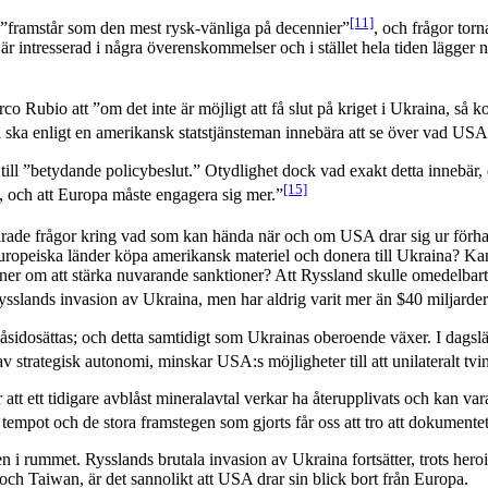
[11]
n ”framstår som den mest rysk-vänliga på decennier”
, och frågor tor
e är intresserad i några överenskommelser och i stället hela tiden lägge
co Rubio att ”om det inte är möjligt att få slut på kriget i Ukraina, så k
 ska enligt en amerikansk statstjänsteman innebära att se över vad USA sk
till ”betydande policybeslut.” Otydlighet dock vad exakt detta innebär
[15]
, och att Europa måste engagera sig mer.”
svarade frågor kring vad som kan hända när och om USA drar sig ur förha
ropeiska länder köpa amerikansk materiel och donera till Ukraina? Ka
ner om att stärka nuvarande sanktioner? Att Ryssland skulle omedelbart
ysslands invasion av Ukraina, men har aldrig varit mer än $40 miljarder
n åsidosättas; och detta samtidigt som Ukrainas oberoende växer. I dagsl
ategisk autonomi, minskar USA:s möjligheter till att unilateralt tvinga 
r att ett tidigare avblåst mineralavtal verkar ha återupplivats och kan v
tempot och de stora framstegen som gjorts får oss att tro att dokumente
 rummet. Rysslands brutala invasion av Ukraina fortsätter, trots herois
a och Taiwan, är det sannolikt att USA drar sin blick bort från Europa.