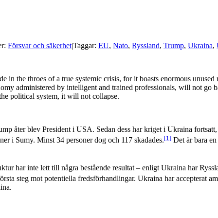
er:
Försvar och säkerhet
|
Taggar:
EU
,
Nato
,
Ryssland
,
Trump
,
Ukraina
,
in the throes of a true systemic crisis, for it boasts enormous unused res
omy administered by intelligent and trained professionals, will not go b
he political system, it will not collapse.
p åter blev President i USA. Sedan dess har kriget i Ukraina fortsatt, u
[1]
 ner i Sumy. Minst 34 personer dog och 117 skadades.
Det är bara en 
ktur har inte lett till några bestående resultat – enligt Ukraina har Ryssl
sta steg mot potentiella fredsförhandlingar. Ukraina har accepterat a
ina.