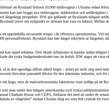
bruari att Ryssland förlorat 10,000 stridsvagnar i Ukraina sedan februar
ustrin kan inte bygga nya stridsvagnar, stridsfordon och artilleripjäser
h långsiktigt perspektiv. ISW gör gällande att Rysslands tidigare artill
r Ryssland (även om nyttjandet av drönare kan vara en faktor). Mellan 
för att upprätthålla nuvarande tempo i de offensiva operationerna. Vid mit
00 personalförluster. Ryssland kan inte längre rekrytera ur fängelser, då
reml kan öppet erkänna. Den ökade inflationen är kanske sedan tidigar
ade det ryska budgetunderskottet mer än tiofalt. ISW anger att vissa ek
, så är den egentliga siffran säkert högre – priset på smör steg med näs
procent) försvårar potentiell tillväxt för den inhemska industrin, och för 
in må ljuga, men de makroekonomiska faktorerna visar tydligt på att Ryssl
ot som man under den tidigare amerikanska (och tyska) administrationen 
annat Chatham House och CEPA, förklarar det med att under de senaste 
änsla av olägenhet” medan Ukraina idag ses som helt centralt för eur