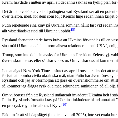
Kreml hävdade i mitten av april att det ännu saknas en tydlig plan fö
Det är här av största vikt att poängtera vad Ryssland ser att en poten
över telefon, med, för dem som följt Kremls linje sedan innan kriget bö
Putin repeterade sina krav på Ukraina som han hållit fast vid sedan in
[5]
allt västerländskt stöd till Ukraina upphör.
Ryssland fortsätter att de facto kräva att Ukraina förvandlas till en v
sina mål i Ukraina och kan normalisera relationerna med USA”, enlig
Trump, som inte dolt sin avsky for Ukrainas President Zelenskyj, vald
överenskommelse, eller så drar vi oss ur. Om vi drar oss ut kommer n
I en analys i New York Times i slutet av april konstaterades det att tro
fortsatt att bomba civila ukrainska mål, utan Putin har även föreslagit
Ryssland och jag är oförmögna att göra en överenskommelse om att stopp
så kommer jag ålägga rysk olja med sekundära sanktioner, på all olja 
Om vi bortser från att Ryssland unilateralt invaderat Ukraina helt i st
Putin. Rysslands fortsatta krav på Ukraina inkluderar bland annat att ”
[10]
en pro-rysk regim installeras i Kyiv.
Faktum är att vi i dagsläget (i mitten av april 2025), inte vet exakt h