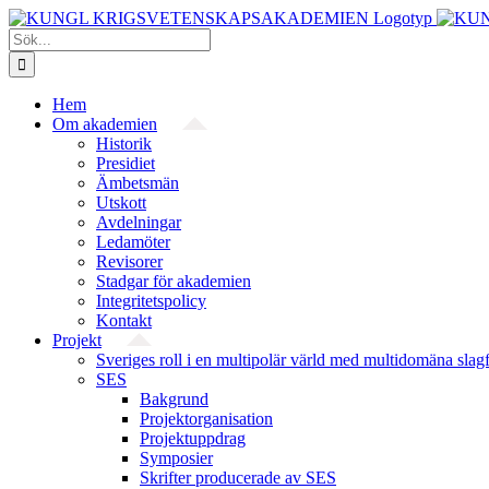
Fortsätt
till
Sök
innehållet
efter:
Hem
Om akademien
Historik
Presidiet
Ämbetsmän
Utskott
Avdelningar
Ledamöter
Revisorer
Stadgar för akademien
Integritetspolicy
Kontakt
Projekt
Sveriges roll i en multipolär värld med multidomäna slag
SES
Bakgrund
Projekt­organisation
Projektuppdrag
Symposier
Skrifter producerade av SES