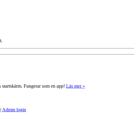
t.
ns startskärm. Fungerar som en app!
Läs mer »
|
Admin login