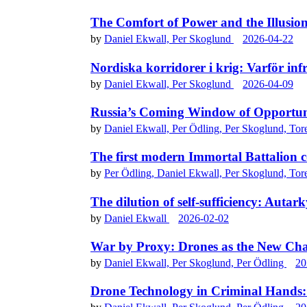
The Comfort of Power and the Illusion
by
Daniel Ekwall,
Per Skoglund
2026-04-22
Nordiska korridorer i krig: Varför inf
by
Daniel Ekwall,
Per Skoglund
2026-04-09
Russia’s Coming Window of Opportuni
by
Daniel Ekwall,
Per Ödling,
Per Skoglund,
Tor
The first modern Immortal Battalion c
by
Per Ödling,
Daniel Ekwall,
Per Skoglund,
Tor
The dilution of self-sufficiency: Autar
by
Daniel Ekwall
2026-02-02
War by Proxy: Drones as the New Ch
by
Daniel Ekwall,
Per Skoglund,
Per Ödling
20
Drone Technology in Criminal Hands: 