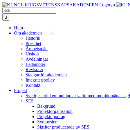
Fortsätt
till
Sök
innehållet
efter:
Hem
Om akademien
Historik
Presidiet
Ämbetsmän
Utskott
Avdelningar
Ledamöter
Revisorer
Stadgar för akademien
Integritetspolicy
Kontakt
Projekt
Sveriges roll i en multipolär värld med multidomäna slag
SES
Bakgrund
Projekt­organisation
Projektuppdrag
Symposier
Skrifter producerade av SES