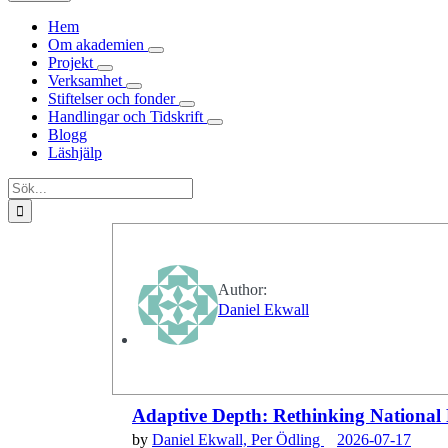
Hem
Om akademien
Projekt
Verksamhet
Stiftelser och fonder
Handlingar och Tidskrift
Blogg
Läshjälp
Sök
efter:
Author:
Daniel Ekwall
Adaptive Depth: Rethinking National P
by
Daniel Ekwall,
Per Ödling
2026-07-17