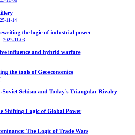
25-12-08
llery
25-11-14
writing the logic of industrial power
2025-11-03
ive influence and hybrid warfare
ng the tools of Geoeconomics
7
-Soviet Schism and Today’s Triangular Rivalry
e Shifting Logic of Global Power
ominance: The Logic of Trade Wars