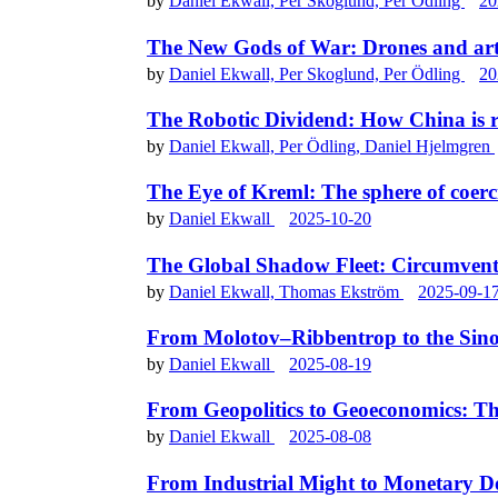
by
Daniel Ekwall,
Per Skoglund,
Per Ödling
20
The New Gods of War: Drones and arti
by
Daniel Ekwall,
Per Skoglund,
Per Ödling
20
The Robotic Dividend: How China is re
by
Daniel Ekwall,
Per Ödling,
Daniel Hjelmgren
The Eye of Kreml: The sphere of coerc
by
Daniel Ekwall
2025-10-20
The Global Shadow Fleet: Circumventi
by
Daniel Ekwall,
Thomas Ekström
2025-09-1
From Molotov–Ribbentrop to the Sino
by
Daniel Ekwall
2025-08-19
From Geopolitics to Geoeconomics: Th
by
Daniel Ekwall
2025-08-08
From Industrial Might to Monetary D