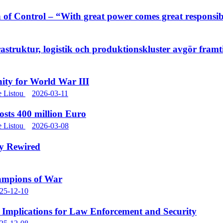
 of Control – “With great power comes great responsibi
rastruktur, logistik och produktionskluster avgör fram
ty for World War III
e Listou
2026-03-11
osts 400 million Euro
e Listou
2026-03-08
ky Rewired
ampions of War
25-12-10
Implications for Law Enforcement and Security