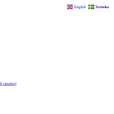
English
Svenska
28 oktober!