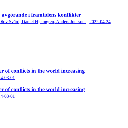
 avgörande i framtidens konflikter
Olov Svärd,
Daniel Hjelmgren,
Anders Jonsson
2025-04-24
4
4
r of conflicts in the world increasing
24-03-01
r of conflicts in the world increasing
24-03-01