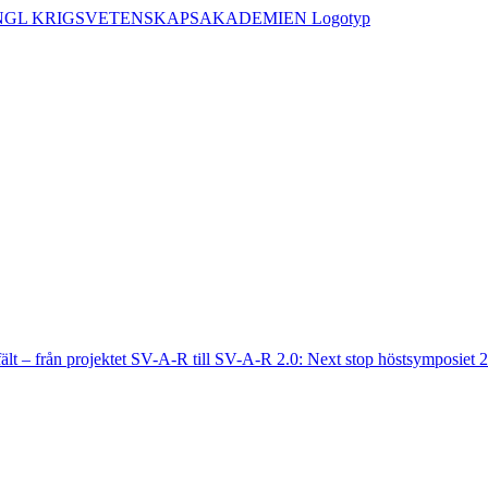
fält – från projektet SV-A-R till SV-A-R 2.0: Next stop höstsymposiet 