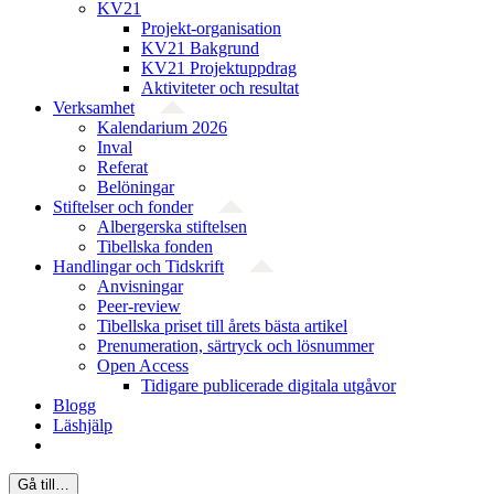
KV21
Projekt-organisation
KV21 Bakgrund
KV21 Projektuppdrag
Aktiviteter och resultat
Verksamhet
Kalendarium 2026
Inval
Referat
Belöningar
Stiftelser och fonder
Albergerska stiftelsen
Tibellska fonden
Handlingar och Tidskrift
Anvisningar
Peer-review
Tibellska priset till årets bästa artikel
Prenumeration, särtryck och lösnummer
Open Access
Tidigare publicerade digitala utgåvor
Blogg
Läshjälp
Gå till…