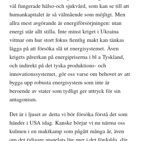
väl fungerade hälso-och sjukvård, som kan se till att
humankapitalet är så välmående som möjligt. Men
allra mest avgörande är energiförsörjningen: utan
energi står allt stilla. Inte minst kriget i Ukraina
vittnar om hur stort fokus fientlig makt kan tänkas
lägga på att försöka slå ut energisystemet. Även
krigets påverkan på energipriserna i bl a Tyskland,
och indirekt på det tyska produktions- och
innovationssystemet, gör oss varse om behovet av att
bygga upp robusta energisystem som inte är
beroende av stater som tydligt ger uttryck för sin
antagonism.
Det är i ljuset av detta vi bör försöka förstå det som
händer i USA idag. Kanske börjar vi nu närma oss
kulmen i en maktkamp som pågått många år, även
om det tidigare utspelats lite mer i det fördolda, där