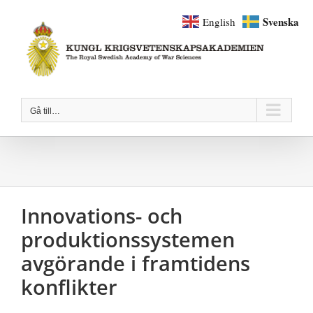
Fortsätt
Svenska
English
till
innehållet
Gå till…
Innovations- och
produktionssystemen
avgörande i framtidens
konflikter