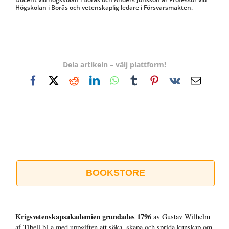
Högskolan i Borås och vetenskaplig ledare i Försvarsmakten.
Dela artikeln – välj plattform!
Facebook
X
Reddit
LinkedIn
WhatsApp
Tumblr
Pinterest
Vk
E-
post
BOOKSTORE
Krigsvetenskap­sakademien grundades 1796
av Gustav Wilhelm
af Tibell bl a med uppgiften att söka, skapa och sprida kunskap om