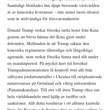
Samtidigt blottlades hur djupt beroende västvärlden
är av kinesiska leveranser – inte minst inom råvaror
som är nödvändiga för försvarsindustrin.
Donald Trump verkar försöka möta hotet från Kina
genom att bitvis härma det Kina gjort under
årtionden. Skillnaden är att Trump saknar den
kinesiska regimenens tålmodiga och långsiktiga
agerande, utan verkar försöka hinna med allt under
en mandatperiod. På mycket kort tid försöker
Trumpadministrationen få kontroll över allt från
sällsynta jordartsmetaller i Ukraina till oexploaterade
naturresurser på Grönland och viktig infrastruktur
(Panamakanalen). Till sist vill även Trump rikta om
hela världshandeln med hjälp av tariffer och
sanktioner. Allt detta resulterar i ett alltmer kaotiskt
läge, där Europa och Sverige dras in oaktat varken vi