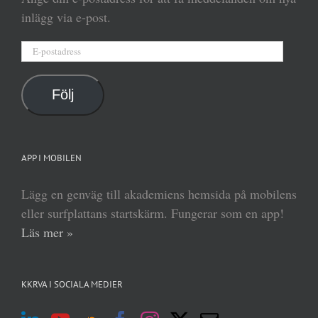
inlägg via e-post.
E-
postadress
Följ
APP I MOBILEN
Lägg en genväg till akademiens hemsida på mobilens
eller surfplattans startskärm. Fungerar som en app!
Läs mer »
KKRVA I SOCIALA MEDIER