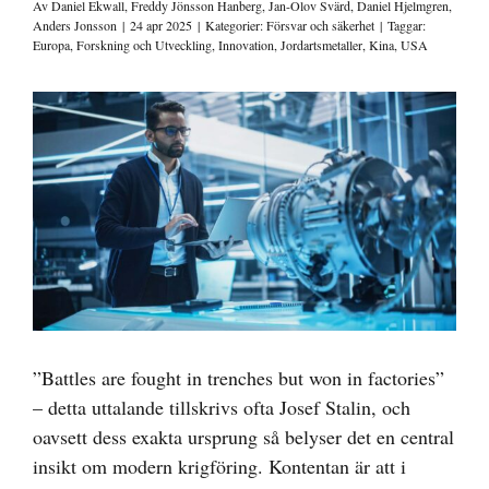
Av
Daniel Ekwall
,
Freddy Jönsson Hanberg
,
Jan-Olov Svärd
,
Daniel Hjelmgren
,
Anders Jonsson
|
24 apr 2025
|
Kategorier:
Försvar och säkerhet
|
Taggar:
Europa
,
Forskning och Utveckling
,
Innovation
,
Jordartsmetaller
,
Kina
,
USA
Visa
större
bild
”Battles are fought in trenches but won in factories”
– detta uttalande tillskrivs ofta Josef Stalin, och
oavsett dess exakta ursprung så belyser det en central
insikt om modern krigföring. Kontentan är att i