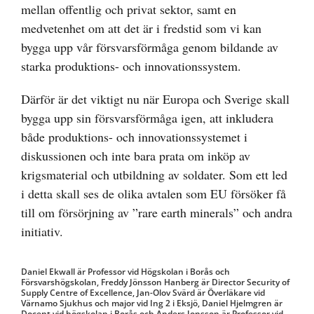
mellan offentlig och privat sektor, samt en
medvetenhet om att det är i fredstid som vi kan
bygga upp vår försvarsförmåga genom bildande av
starka produktions- och innovationssystem.
Därför är det viktigt nu när Europa och Sverige skall
bygga upp sin försvarsförmåga igen, att inkludera
både produktions- och innovationssystemet i
diskussionen och inte bara prata om inköp av
krigsmaterial och utbildning av soldater. Som ett led
i detta skall ses de olika avtalen som EU försöker få
till om försörjning av ”rare earth minerals” och andra
initiativ.
Daniel Ekwall är Professor vid Högskolan i Borås och
Försvarshögskolan, Freddy Jönsson Hanberg är Director Security of
Supply Centre of Excellence, Jan-Olov Svärd är Överläkare vid
Värnamo Sjukhus och major vid Ing 2 i Eksjö, Daniel Hjelmgren är
Docent vid högskolan i Borås och Anders Jonsson är Professor vid