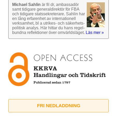
Michael Sahlin
är fil dr, ambassadör
samt tidigare general­direktör för FBA
och tidigare stats­sekre­terare. Sahlin har
en lång erfarenhet av inter­nationell
verk­samhet, bl a utrikes- och säkerhets­
politisk analys. Här hittar du hans regel­
bundna reflek­tioner över omvärlds­läget.
Läs mer »
FRI NEDLADDNING