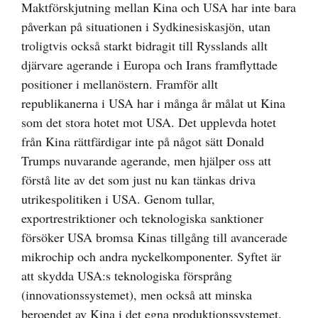
Maktförskjutning mellan Kina och USA har inte bara
påverkan på situationen i Sydkinesiskasjön, utan
troligtvis också starkt bidragit till Rysslands allt
djärvare agerande i Europa och Irans framflyttade
positioner i mellanöstern. Framför allt
republikanerna i USA har i många år målat ut Kina
som det stora hotet mot USA. Det upplevda hotet
från Kina rättfärdigar inte på något sätt Donald
Trumps nuvarande agerande, men hjälper oss att
förstå lite av det som just nu kan tänkas driva
utrikespolitiken i USA. Genom tullar,
exportrestriktioner och teknologiska sanktioner
försöker USA bromsa Kinas tillgång till avancerade
mikrochip och andra nyckelkomponenter. Syftet är
att skydda USA:s teknologiska försprång
(innovationssystemet), men också att minska
beroendet av Kina i det egna produktionssystemet.