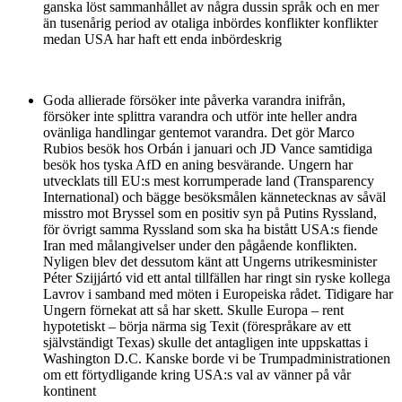
ganska löst sammanhållet av några dussin språk och en mer
än tusenårig period av otaliga inbördes konflikter konflikter
medan USA har haft ett enda inbördeskrig
Goda allierade försöker inte påverka varandra inifrån,
försöker inte splittra varandra och utför inte heller andra
ovänliga handlingar gentemot varandra. Det gör Marco
Rubios besök hos Orbán i januari och JD Vance samtidiga
besök hos tyska AfD en aning besvärande. Ungern har
utvecklats till EU:s mest korrumperade land (Transparency
International) och bägge besöksmålen kännetecknas av såväl
misstro mot Bryssel som en positiv syn på Putins Ryssland,
för övrigt samma Ryssland som ska ha bistått USA:s fiende
Iran med målangivelser under den pågående konflikten.
Nyligen blev det dessutom känt att Ungerns utrikesminister
Péter Szijjártó vid ett antal tillfällen har ringt sin ryske kollega
Lavrov i samband med möten i Europeiska rådet. Tidigare har
Ungern förnekat att så har skett. Skulle Europa – rent
hypotetiskt – börja närma sig Texit (förespråkare av ett
självständigt Texas) skulle det antagligen inte uppskattas i
Washington D.C. Kanske borde vi be Trumpadministrationen
om ett förtydligande kring USA:s val av vänner på vår
kontinent