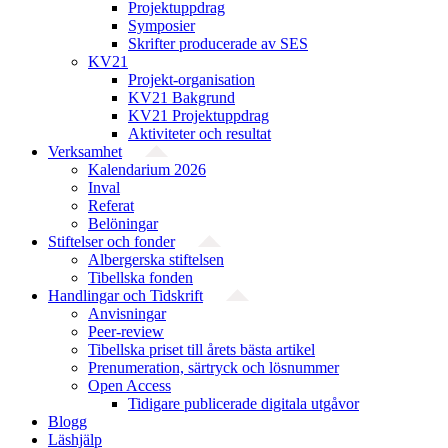
Projektuppdrag
Symposier
Skrifter producerade av SES
KV21
Projekt-organisation
KV21 Bakgrund
KV21 Projektuppdrag
Aktiviteter och resultat
Verksamhet
Kalendarium 2026
Inval
Referat
Belöningar
Stiftelser och fonder
Albergerska stiftelsen
Tibellska fonden
Handlingar och Tidskrift
Anvisningar
Peer-review
Tibellska priset till årets bästa artikel
Prenumeration, särtryck och lösnummer
Open Access
Tidigare publicerade digitala utgåvor
Blogg
Läshjälp