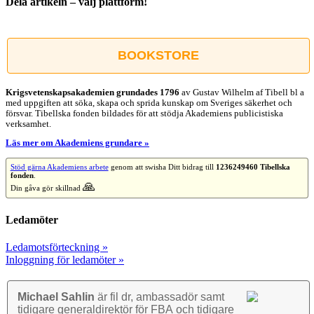
Dela artikeln – välj plattform!
Facebook
X
Reddit
LinkedIn
WhatsApp
Tumblr
Pinterest
Vk
E-
post
BOOKSTORE
Krigsvetenskap­sakademien grundades 1796
av Gustav Wilhelm af Tibell bl a
med uppgiften att söka, skapa och sprida kunskap om Sveriges säkerhet och
försvar. Tibellska fonden bildades för att stödja Akademiens publicistiska
verksamhet.
Läs mer om Akademiens grundare »
Stöd gärna Akademiens arbete
genom att swisha Ditt bidrag till
1236249460 Tibellska
fonden
.
🙏
Din gåva gör skillnad
Ledamöter
Ledamotsförteckning »
Inloggning för ledamöter »
Michael Sahlin
är fil dr, ambassadör samt
tidigare general­direktör för FBA och tidigare