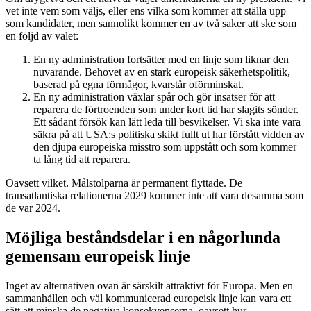
vet inte vem som väljs, eller ens vilka som kommer att ställa upp
som kandidater, men sannolikt kommer en av två saker att ske som
en följd av valet:
En ny administration fortsätter med en linje som liknar den
nuvarande. Behovet av en stark europeisk säkerhetspolitik,
baserad på egna förmågor, kvarstår oförminskat.
En ny administration växlar spår och gör insatser för att
reparera de förtroenden som under kort tid har slagits sönder.
Ett sådant försök kan lätt leda till besvikelser. Vi ska inte vara
säkra på att USA:s politiska skikt fullt ut har förstått vidden av
den djupa europeiska misstro som uppstått och som kommer
ta lång tid att reparera.
Oavsett vilket. Målstolparna är permanent flyttade. De
transatlantiska relationerna 2029 kommer inte att vara desamma som
de var 2024.
Möjliga beståndsdelar i en någorlunda
gemensam europeisk linje
Inget av alternativen ovan är särskilt attraktivt för Europa. Men en
sammanhållen och väl kommunicerad europeisk linje kan vara ett
sätt att minska de negativa konsekvenserna, oavsett hur