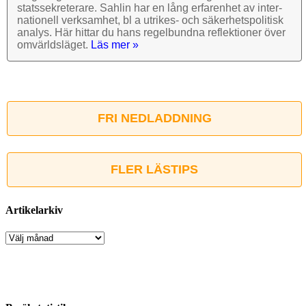
stats­sekre­terare. Sahlin har en lång erfarenhet av inter­
nationell verk­samhet, bl a utrikes- och säkerhets­politisk
analys. Här hittar du hans regel­bundna reflek­tioner över
omvärlds­läget.
Läs mer »
FRI NEDLADDNING
FLER LÄSTIPS
Artikelarkiv
Artikelarkiv