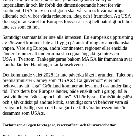
imperialism är och lär förbli det dimensionerande hotet för vår
kontinent. USA är av en rad goda skäl vår vän och vår naturliga
allierade och vi bör vårda relationen, idag och i framtiden. Att USA
drar sig ur ansvaret för Europas försvar är i sig helt naturligt och bör
inte ses som ett hot.
Samtidigt sammanfaller inte alla intressen. En europeisk upprustning
av försvaret kommer inte att bygga på anskaffning av amerikanska
vapen. Vare sig Europa, andra kontinenter, regioner eller enskilda
länder kommer att underordna sina egna långsiktiga intressen
USA:s. Tvärtom. Tankegångarna bakom MAGA lär frammana svar
i andra länder. Handlingar får konsekvenser.
Det kommande valet 2028 lär inte påverka läget i grunden. Talet om
premiärminister Carney som ”USA:s 51:a guvernör” eller om
behovet av att ”äga” Grönland kommer att leva med oss under lång
tid. Trots detta bör Europas länder, både enskilt och i grupp, hålla
fast vid linjen ”vänskap och allians”. Vi bör lyssna förutsättningslöst
och självkritiskt på andras kritik, samtidigt som vi behöver vara så
kyliga och tydliga som det bara går i de fall våra intressen inte är
desamma som USA:s.
Författaren är egen företagare, reservofficer och försvarsdebattör.