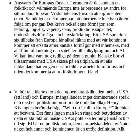
Ansvaret för Europas försvar. I grunden är det sunt att ett
folkrikt och välmående Europa inte är beroende av andra för
sitt militära försvar. Vi ska inte ens försöka att argumentera
emot. Samtidigt är det uppenbart att oberoende inte bara är en
fråga om pengar. Det krävs också egna förmågor, som
ledning, logistik, vapensystem, produktionskapacitet,
underrättelseförmåga – och avskräckning. Ett USA som drar
sig tillbaka från Europa får alltså räkna med att vår kontinent
kommer att ersätta amerikanska förmågor med inhemska, med
allt från lufttankning och satelliter till kalkylprogram och AI.
Vi kan inte vara nog tydliga på denna punkt. Kanske bör vi
tillsammans med USA skissa på en tidplan, så att alla
inblandade har en gemensam bild av arbetet framför oss och
tiden det kommer ta att ro förändringen i land
Vi bör tala klartext om den uppenbara skillnaden mellan USA
(ett land) och Europa (många länder, inget dominerande språk
och med en politisk union som inte omfattar alla). Henry
Kissingers berömda fråga ”Who do I call in Europe?” är enkel
att besvara. Det finns ingen man kan ringa och betydelsen av
detta enkla faktum måste USA:s politiska ledning förstå och ta
till sig. EU är en politisk union, den europeiska delen av Nato
något helt annat och kontinenten är en tredje definition. Allt