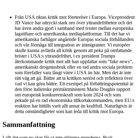
Från USA riktas kritik mot företeelser i Europa. Vicepresident
JD Vance har uttryckt stark oro över yttrandefriheten och det
har även andra gjort i samband med tvister mellan europeiska
lagstiftare och amerikanska mediaplattformar. Till det har vi
amerikanska farhågor angående Europas sociala förhållanden
och vår förmåga till integration av immigranter. Vi européer
skulle kunna avfärda all kritik genom att peka på omfattande
brister i USA:s yttrandefrihet, t ex president Trumps
återkommande kritik mot allt han uppfattar som ”fake news”,
amerikanskt drogmissbruk eller en rad andra sociala problem
som förefaller vara långt värre i USA än här. Men det är inte
rätt väg att gå. Bättre att ta kritiken seriöst och reflektera över
vad vi kan göra bättre. Ett exempel på förbättringspotential är
den förre italienske premiärministern Mario Draghis rapport
om europeisk konkurrenskraft som kom 2024 och som
pekade på en rad ekonomiska tillkortakommanden, men EU:s
reaktion har hittills varit allt annat än kraftfull. Naturligtvis är
detta omständigheter som kan leda till kritik mot Europa.
Sammanfattning
I allt det som nu sker får vi inte glömma grunderna. Rysk