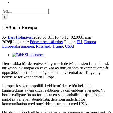
Sök
efter:
USA och Europa
Av
Lars Holmqvist
|
2026-03-31T10:40:12+02:00
31 mar
2026
|
Kategorier:
Försvar och säkerhet
|
Taggar:
EU
,
Europa
,
Europeiska unionen
,
Ryssland
,
Trump
,
USA
|
Visa
större
Den snabba händelseutvecklingen och de tvära kasten i amerikansk
bild
utrikespolitik skapar en kavalkad av intryck som riskerar att dra vår
uppmärksamhet från de frågor som är av central och långvarig
betydelse för kontinenten Europa.
Europeisk säkerhetspolitik i vid bemärkelse bör helst inte
kännetecknas av enskilda reaktioner på omvärldens agerande. Vi
borde tydligare än nu formulera en sammanhållen linje, dels som
något av vår egen åtgärdslista, dels som underlag för
kommunikation med omvärlden, inte minst med USA.
Om drygt två och ett halvt år väljer amerikanerna en ny president. Vi