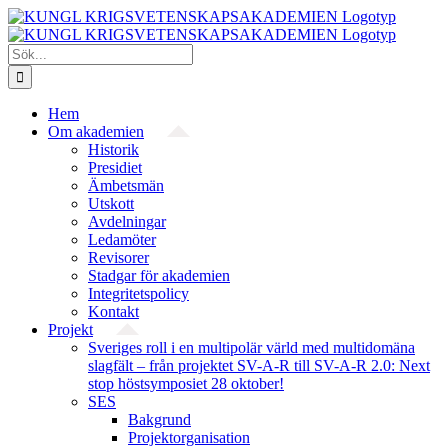
Fortsätt
till
innehållet
Sök
efter:
Hem
Om akademien
Historik
Presidiet
Ämbetsmän
Utskott
Avdelningar
Ledamöter
Revisorer
Stadgar för akademien
Integritetspolicy
Kontakt
Projekt
Sveriges roll i en multipolär värld med multidomäna
slagfält – från projektet SV-A-R till SV-A-R 2.0: Next
stop höstsymposiet 28 oktober!
SES
Bakgrund
Projekt­organisation