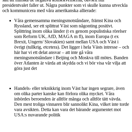
presidentvalet faller ut. Några punkter som vi skulle kunna utveckla
och kommunicera med våra amerikanska allierade:
Våra gemensamma meningsmotståndare, främst Kina och
Ryssland, ser ett splittrat Väst som någonting positivt.
Splittring inom olika länder (t ex genom populistiska rörelser
som Reform UK, AfD, MAGA m fl), inom Europa (t ex
Brexit, Ungern/ Slovakien) samt mellan USA och Väst i
övrigt (tullkrig, etcetera). Det ligger i hela Västs intresse – och
här har vi ett delat ansvar – att inte gå våra
meningsmotståndare i Beijing och Moskva till mötes. Banden
över Atlanten är värda att skydda och vi bör visa vår vilja att
göra just det
Handels- eller teknikkrig inom Väst har ingen segrare, även
om olika parter kanske kan förlora olika mycket. Våra
inbördes beroenden är alltför många och alltför tätt vävda.
Den mest troliga vinnaren blir sannolikt Kina, vilket inte torde
vara avsikten. Detta kan vara det bärande argumentet mot
USA:s nuvarande politik