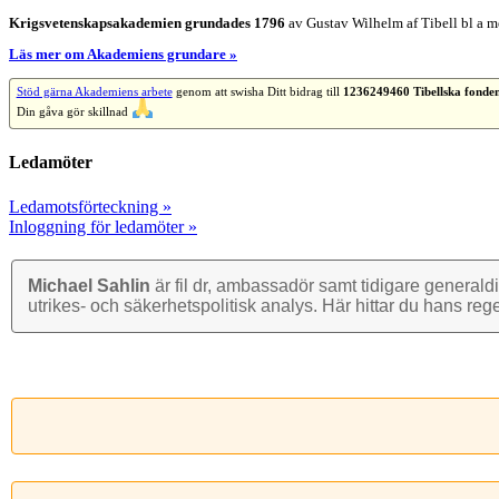
Krigsvetenskap­sakademien grundades 1796
av Gustav Wilhelm af Tibell bl a me
Läs mer om Akademiens grundare »
Stöd gärna Akademiens arbete
genom att swisha Ditt bidrag till
1236249460 Tibellska fonde
Din gåva gör skillnad
Ledamöter
Ledamotsförteckning »
Inloggning för ledamöter »
Michael Sahlin
är fil dr, ambassadör samt tidigare general­di
utrikes- och säkerhets­politisk analys. Här hittar du hans reg