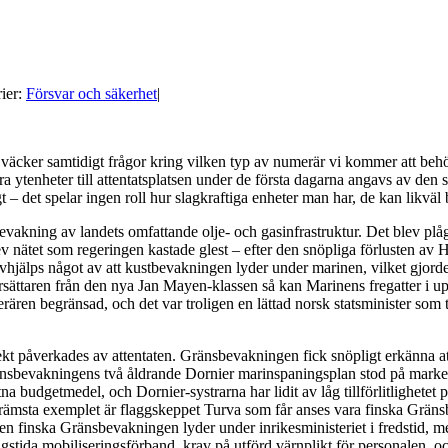
ier:
Försvar och säkerhet
|
väcker samtidigt frågor kring vilken typ av numerär vi kommer att beh
gra ytenheter till attentatsplatsen under de första dagarna angavs av de
 – det spelar ingen roll hur slagkraftiga enheter man har, de kan likväl 
bevakning av landets omfattande olje- och gasinfrastruktur. Det blev plåg
 nätet som regeringen kastade glest – efter den snöpliga förlusten av He
hjälps något av att kustbevakningen lyder under marinen, vilket gjorde 
rsättaren från den nya Jan Mayen-klassen så kan Marinens fregatter i u
ären begränsad, och det var troligen en lättad norsk statsminister som t
rekt påverkades av attentaten. Gränsbevakningen fick snöpligt erkänna a
änsbevakningens två åldrande Dornier marinspaningsplan stod på marken t
a budgetmedel, och Dornier-systrarna har lidit av låg tillförlitlighetet 
 främsta exemplet är flaggskeppet Turva som får anses vara finska Grän
en finska Gränsbevakningen lyder under inrikesministeriet i fredstid, men
igstida mobiliseringsförband, krav på utförd värnplikt för personalen,