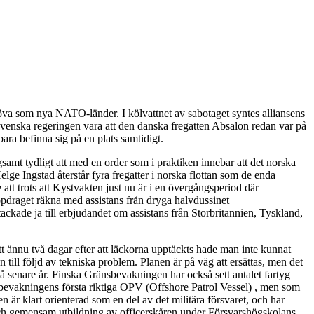
öva som nya NATO-länder. I kölvattnet av sabotaget syntes alliansens
n svenska regeringen vara att den danska fregatten Absalon redan var på
bara befinna sig på en plats samtidigt.
samt tydligt att med en order som i praktiken innebar att det norska
lge Ingstad återstår fyra fregatter i norska flottan som de enda
att trots att Kystvakten just nu är i en övergångsperiod där
ppdraget räkna med assistans från dryga halvdussinet
ackade ja till erbjudandet om assistans från Storbritannien, Tyskland,
tt ännu två dagar efter att läckorna upptäckts hade man inte kunnat
ill följd av tekniska problem. Planen är på väg att ersättas, men det
på senare år. Finska Gränsbevakningen har också sett antalet fartyg
sbevakningens första riktiga OPV (Offshore Patrol Vessel) , men som
 är klart orienterad som en del av det militära försvaret, och har
 och gemensam utbildning av officerskåren under Försvarshögskolans