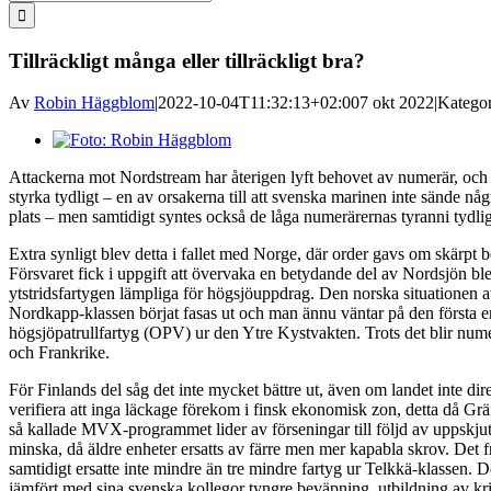
efter:
Tillräckligt många eller tillräckligt bra?
Av
Robin Häggblom
|
2022-10-04T11:32:13+02:00
7 okt 2022
|
Kategor
Visa
större
Attackerna mot Nordstream har återigen lyft behovet av numerär, och 
bild
styrka tydligt – en av orsakerna till att svenska marinen inte sände nå
plats – men samtidigt syntes också de låga numerärernas tyranni tydligt
Extra synligt blev detta i fallet med Norge, där order gavs om skärpt 
Försvaret fick i uppgift att övervaka en betydande del av Nordsjön blev
ytstridsfartygen lämpliga för högsjöuppdrag. Den norska situationen av
Nordkapp-klassen börjat fasas ut och man ännu väntar på den första e
högsjöpatrullfartyg (OPV) ur den Ytre Kystvakten. Trots det blir numer
och Frankrike.
För Finlands del såg det inte mycket bättre ut, även om landet inte di
verifiera att inga läckage förekom i finsk ekonomisk zon, detta då Gr
så kallade MVX-programmet lider av förseningar till följd av uppskjutn
minska, då äldre enheter ersatts av färre men mer kapabla skrov. Det
samtidigt ersatte inte mindre än tre mindre fartyg ur Telkkä-klassen. D
jämfört med sina svenska kollegor tyngre beväpning, utbildning av kr