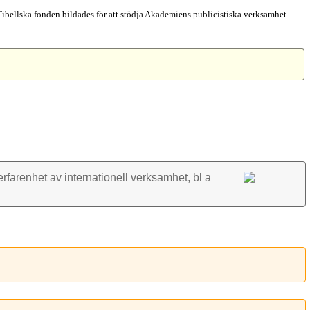
Tibellska fonden bildades för att stödja Akademiens publicistiska verksamhet.
rfarenhet av inter­nationell verk­samhet, bl a