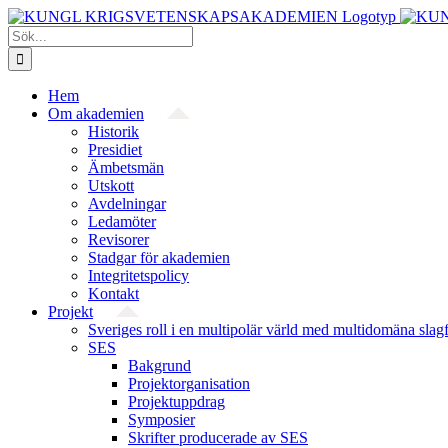
Fortsätt
till
Sök
innehållet
efter:
Hem
Om akademien
Historik
Presidiet
Ämbetsmän
Utskott
Avdelningar
Ledamöter
Revisorer
Stadgar för akademien
Integritetspolicy
Kontakt
Projekt
Sveriges roll i en multipolär värld med multidomäna slag
SES
Bakgrund
Projekt­organisation
Projektuppdrag
Symposier
Skrifter producerade av SES