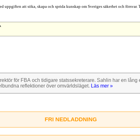
d uppgiften att söka, skapa och sprida kunskap om Sveriges säkerhet och försvar. 
n
.
rektör för FBA och tidigare stats­sekre­terare. Sahlin har en lång e
el­bundna reflek­tioner över omvärlds­läget.
Läs mer »
FRI NEDLADDNING