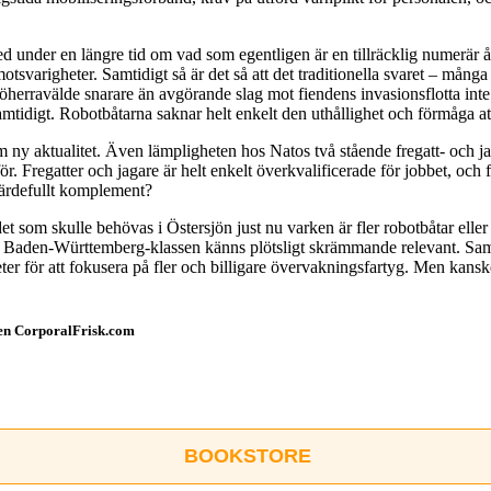
under en längre tid om vad som egentligen är en tillräcklig numerär å
tsvarigheter. Samtidigt så är det så att det traditionella svaret – många 
sjöherravälde snarare än avgörande slag mot fiendens invasionsflotta i
amtidigt. Robotbåtarna saknar helt enkelt den uthållighet och förmåga a
m ny aktualitet. Även lämpligheten hos Natos två stående fregatt- o
inför. Fregatter och jagare är helt enkelt överkvalificerade för jobbet, o
värdefullt komplement?
det som skulle behövas i Östersjön just nu varken är fler robotbåtar ell
Baden-Württemberg-klassen känns plötsligt skrämmande relevant. Samtidig
nheter för att fokusera på fler och billigare övervakningsfartyg. Men ka
ggen CorporalFrisk.com
BOOKSTORE