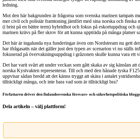
ledning.
Mot den här bakgrunden är frågorna som svenska marinen tampats med 
mer civil och polisiär framtoning jämfört med sina norska och finska mo
(i brist på en bättre term) hybridhot och fokus på eskortuppdrag och 
marinen krävs på fler skrov för att kunna uppträda på många platser s
Det här är ingalunda nya funderingar även om Nordstream nu gett de
har ifrågasatts när det gäller just den typen av scenarion vi nu ställs 
fokuserad på övervakningsuppdrag i gråzonen skulle kunna vara ett 
Det har varit svårt att under veckan som gått skaka av sig känslan att 
norska Kystvakten representerar. Till och med den hånade tyska F125 
uppvisar sådan bredd att det känns tryggt att skära i antalet ystridse
tillräckligt många, och inte bara vad som är tillräckligt bra?
Författaren driver den finlandssvenska försvars- och säkerhetspolitiska blo
Dela artikeln – välj plattform!
Facebook
X
Reddit
LinkedIn
WhatsApp
Tumblr
Pinterest
Vk
E-
post