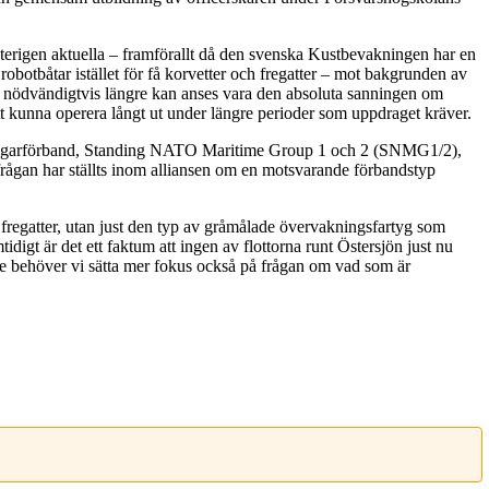
terigen aktuella – framförallt då den svenska Kustbevakningen har en
robotbåtar istället för få korvetter och fregatter – mot bakgrunden av
nte nödvändigtvis längre kan anses vara den absoluta sanningen om
tt kunna operera långt ut under längre perioder som uppdraget kräver.
ch jagarförband, Standing NATO Maritime Group 1 och 2 (SNMG1/2),
ch frågan har ställts inom alliansen om en motsvarande förbandstyp
er fregatter, utan just den typ av gråmålade övervakningsfartyg som
t är det ett faktum att ingen av flottorna runt Östersjön just nu
nske behöver vi sätta mer fokus också på frågan om vad som är