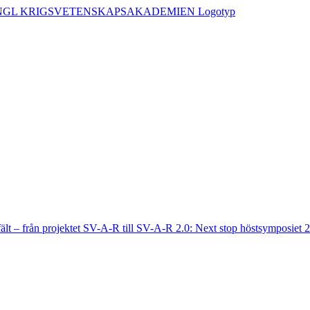
fält – från projektet SV-A-R till SV-A-R 2.0: Next stop höstsymposiet 