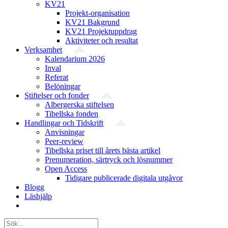
KV21
Projekt-organisation
KV21 Bakgrund
KV21 Projektuppdrag
Aktiviteter och resultat
Verksamhet
Kalendarium 2026
Inval
Referat
Belöningar
Stiftelser och fonder
Albergerska stiftelsen
Tibellska fonden
Handlingar och Tidskrift
Anvisningar
Peer-review
Tibellska priset till årets bästa artikel
Prenumeration, särtryck och lösnummer
Open Access
Tidigare publicerade digitala utgåvor
Blogg
Läshjälp
Sök