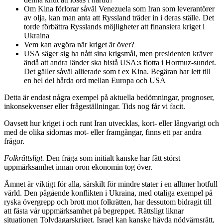
Om Kina förlorar såväl Venezuela som Iran som leverantörer
av olja, kan man anta att Ryssland träder in i deras ställe. Det
torde förbättra Rysslands möjligheter att finansiera kriget i
Ukraina
Vem kan avgöra när kriget är över?
USA säger sig ha nått sina krigsmål, men presidenten kräver
ändå att andra länder ska bistå USA:s flotta i Hormuz-sundet.
Det gäller såväl allierade som t ex Kina. Begäran har lett till
en hel del hårda ord mellan Europa och USA
Detta är endast några exempel på aktuella bedömningar, prognoser,
inkonsekvenser eller frågeställningar. Tids nog får vi facit.
Oavsett hur kriget i och runt Iran utvecklas, kort- eller långvarigt och
med de olika sidornas mot- eller framgångar, finns ett par andra
frågor.
Folkrättsligt.
Den fråga som initialt kanske har fått störst
uppmärksamhet innan oron ekonomin tog över.
Ämnet är viktigt för alla, särskilt för mindre stater i en alltmer hotfull
värld. Den pågående konflikten i Ukraina, med otaliga exempel på
ryska övergrepp och brott mot folkrätten, har dessutom bidragit till
att fästa vår uppmärksamhet på begreppet. Rättsligt liknar
situationen Tolvdagarskriget. Israel kan kanske hävda nödvärnsrätt,