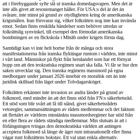
att i förebyggande syfte slå ut iranska domedagsvapen. Men det är
inte alls givet att resonemanget håller. För USA:s del är det än
svårare, inte minst på grund av otydligheten kring de amerikanska
krigsmålen. Iran försvarar sig, vilket folkrätten nog inte kan invända
emot. Sedan finns enskilda händelser som behöver utredas ur
folkrättslig synvinkel, till exempel den förmodat amerikanska
bombningen av en flickskola i Mīnāb under krigets första dag.
Samtidigt kan vi inte helt bortse från de många och stora
manifestationerna från iranska flyktingar runtom i världen, inte minst
i vårt land. Människor på flykt från hemlandet som har ett förnyat
hopp om att den teokratiska regimen snart ska falla. Vi får se hur den
saken utvecklar sig. Den iranska regimens massmord på egna
medborgare under januari 2026 innebär en moralisk om än inte
juridisk skillnad från läget under Tolvdagarskriget.
Folkrätten erkänner inte invasion av andra länder på grund av
folkmord, med mindre än att det finns stöd från FN:s säkerhetsråd.
Ett stöd som blir svårt att få till stånd, givet säkerhetsrådets
vetoregler, sammansättningen av rådets medlemmar och det faktum
att flertalet av världens misstänkta massmordsregimer har stöd från
en eller flera av rådets ständiga medlemmar. Min slutsats är att i
förlängningen tvingas den demokratiska världen att antingen
acceptera folkmord så länge de äger rum intranationellt eller finna
vägar runt folkrättens bokstav. Ett val utan enkla alternativ.