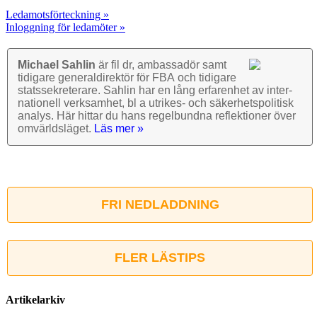
Ledamotsförteckning »
Inloggning för ledamöter »
Michael Sahlin
är fil dr, ambassadör samt
tidigare general­direktör för FBA och tidigare
stats­sekre­terare. Sahlin har en lång erfarenhet av inter­
nationell verk­samhet, bl a utrikes- och säkerhets­politisk
analys. Här hittar du hans regel­bundna reflek­tioner över
omvärlds­läget.
Läs mer »
FRI NEDLADDNING
FLER LÄSTIPS
Artikelarkiv