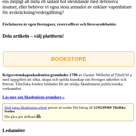
ens möjligt att möta ett sådant hot uteslutande med defensiva
insatser, eller behöver vi egna stora armador av enklare vapenbärare
för avskräckning/vedergällning?
Författaren är egen företagare, reservofficer och försvarsdebattör.
Dela artikeln – välj plattform!
Facebook
X
Reddit
LinkedIn
WhatsApp
Tumblr
Pinterest
Vk
E-
post
BOOKSTORE
Krigsvetenskap­sakademien grundades 1796
av Gustav Wilhelm af Tibell bl a
med uppgiften att söka, skapa och sprida kunskap om Sveriges säkerhet och
försvar. Tibellska fonden bildades för att stödja Akademiens publicistiska
verksamhet.
Läs mer om Akademiens grundare »
Stöd gärna Akademiens arbete
genom att swisha Ditt bidrag till
1236249460 Tibellska
fonden
.
🙏
Din gåva gör skillnad
Ledamöter