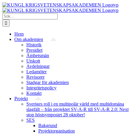
Fortsätt
till
innehållet
Sök
efter:
Hem
Om akademien
Historik
Presidiet
Ämbetsmän
Utskott
Avdelningar
Ledamöter
Revisorer
Stadgar för akademien
Integritetspolicy
Kontakt
Projekt
Sveriges roll i en multipolär värld med multidomäna
slagfält – från projektet SV-A-R till SV-A-R 2.0: Next
stop höstsymposiet 28 oktober!
SES
Bakgrund
Projekt­organisation