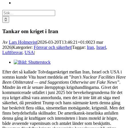
Sök
efter:
Tankar om kriget i Iran
Av
Lars Holmqvist
|
2026-03-20T13:46:21+01:00
23 mar
2026
|
Kategorier:
Försvar och säkerhet
|
Taggar:
Iran
,
Israel
,
Luftförsvar
,
USA
|
Visa
större
Efter det så kallade Tolvdagarskriget mellan Iran, Israel och USA i
bild
somras kunde Vita huset meddela att ”
Iran’s Nuclear Facilities Have
Been Obliterated — and Suggestions Otherwise are Fake News”.
Mindre än ett år senare återupptogs krigshandlingarna. Givet det
kommunicerade utfallet i juni 2025 bör bevekelsegrunderna för det
nya kriget alltså vara annorlunda, men det är inte lätt att säga med
säkerhet, då president Trump och hans närmaste krets denna gång
har beskrivit flera olika, sinsemellan motsägande, krigsmål. Men det
finns betydelsefulla skillnader. De amerikansk-israeliska anfallen
denna gång är kraftigare och intensiteten i Irans moteld är högre,
både avseende vapeninsats och antalet länder som beskjutits.