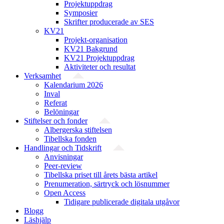
Projektuppdrag
Symposier
Skrifter producerade av SES
KV21
Projekt-organisation
KV21 Bakgrund
KV21 Projektuppdrag
Aktiviteter och resultat
Verksamhet
Kalendarium 2026
Inval
Referat
Belöningar
Stiftelser och fonder
Albergerska stiftelsen
Tibellska fonden
Handlingar och Tidskrift
Anvisningar
Peer-review
Tibellska priset till årets bästa artikel
Prenumeration, särtryck och lösnummer
Open Access
Tidigare publicerade digitala utgåvor
Blogg
Läshjälp