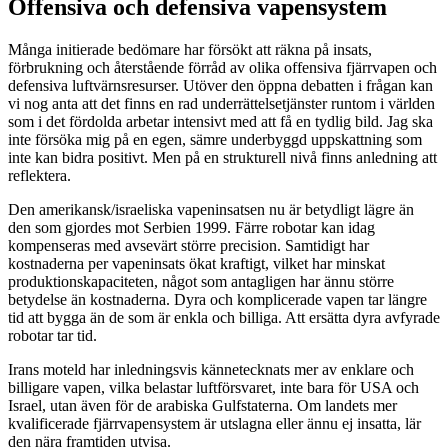
Offensiva och defensiva vapensystem
Många initierade bedömare har försökt att räkna på insats,
förbrukning och återstående förråd av olika offensiva fjärrvapen och
defensiva luftvärnsresurser. Utöver den öppna debatten i frågan kan
vi nog anta att det finns en rad underrättelsetjänster runtom i världen
som i det fördolda arbetar intensivt med att få en tydlig bild. Jag ska
inte försöka mig på en egen, sämre underbyggd uppskattning som
inte kan bidra positivt. Men på en strukturell nivå finns anledning att
reflektera.
Den amerikansk/israeliska vapeninsatsen nu är betydligt lägre än
den som gjordes mot Serbien 1999. Färre robotar kan idag
kompenseras med avsevärt större precision. Samtidigt har
kostnaderna per vapeninsats ökat kraftigt, vilket har minskat
produktionskapaciteten, något som antagligen har ännu större
betydelse än kostnaderna. Dyra och komplicerade vapen tar längre
tid att bygga än de som är enkla och billiga. Att ersätta dyra avfyrade
robotar tar tid.
Irans moteld har inledningsvis kännetecknats mer av enklare och
billigare vapen, vilka belastar luftförsvaret, inte bara för USA och
Israel, utan även för de arabiska Gulfstaterna. Om landets mer
kvalificerade fjärrvapensystem är utslagna eller ännu ej insatta, lär
den nära framtiden utvisa.