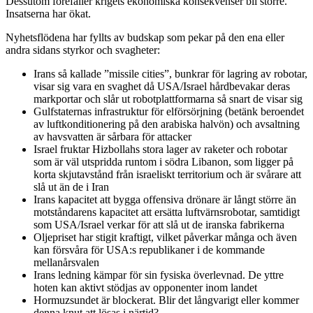
Dessutom förefaller krigets ekonomiska konsekvenser bli större.
Insatserna har ökat.
Nyhetsflödena har fyllts av budskap som pekar på den ena eller
andra sidans styrkor och svagheter:
Irans så kallade ”missile cities”, bunkrar för lagring av robotar,
visar sig vara en svaghet då USA/Israel hårdbevakar deras
markportar och slår ut robotplattformarna så snart de visar sig
Gulfstaternas infrastruktur för elförsörjning (betänk beroendet
av luftkonditionering på den arabiska halvön) och avsaltning
av havsvatten är sårbara för attacker
Israel fruktar Hizbollahs stora lager av raketer och robotar
som är väl utspridda runtom i södra Libanon, som ligger på
korta skjutavstånd från israeliskt territorium och är svårare att
slå ut än de i Iran
Irans kapacitet att bygga offensiva drönare är långt större än
motståndarens kapacitet att ersätta luftvärnsrobotar, samtidigt
som USA/Israel verkar för att slå ut de iranska fabrikerna
Oljepriset har stigit kraftigt, vilket påverkar många och även
kan försvåra för USA:s republikaner i de kommande
mellanårsvalen
Irans ledning kämpar för sin fysiska överlevnad. De yttre
hoten kan aktivt stödjas av opponenter inom landet
Hormuzsundet är blockerat. Blir det långvarigt eller kommer
denna knut att lösas i närtid?