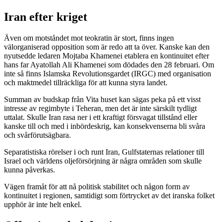
Iran efter kriget
Även om motståndet mot teokratin är stort, finns ingen
välorganiserad opposition som är redo att ta över. Kanske kan den
nyutsedde ledaren Mojtaba Khamenei etablera en kontinuitet efter
hans far Ayatollah Ali Khamenei som dödades den 28 februari. Om
inte så finns Islamska Revolutionsgardet (IRGC) med organisation
och maktmedel tillräckliga för att kunna styra landet.
Summan av budskap från Vita huset kan sägas peka på ett visst
intresse av regimbyte i Teheran, men det är inte särskilt tydligt
uttalat. Skulle Iran rasa ner i ett kraftigt försvagat tillstånd eller
kanske till och med i inbördeskrig, kan konsekvenserna bli svåra
och svårförutsägbara.
Separatistiska rörelser i och runt Iran, Gulfstaternas relationer till
Israel och världens oljeförsörjning är några områden som skulle
kunna påverkas.
Vägen framåt för att nå politisk stabilitet och någon form av
kontinuitet i regionen, samtidigt som förtrycket av det iranska folket
upphör är inte helt enkel.