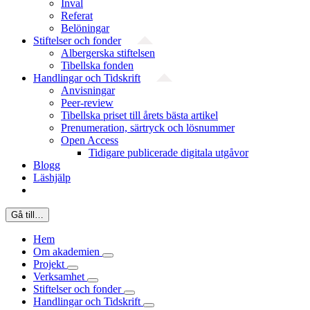
Inval
Referat
Belöningar
Stiftelser och fonder
Albergerska stiftelsen
Tibellska fonden
Handlingar och Tidskrift
Anvisningar
Peer-review
Tibellska priset till årets bästa artikel
Prenumeration, särtryck och lösnummer
Open Access
Tidigare publicerade digitala utgåvor
Blogg
Läshjälp
Gå till…
Hem
Om akademien
Projekt
Verksamhet
Stiftelser och fonder
Handlingar och Tidskrift