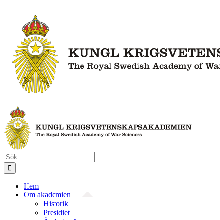
Fortsätt
till
innehållet
Sök
efter:
Hem
Om akademien
Historik
Presidiet