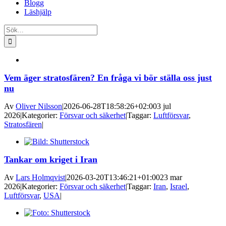
Blogg
Läshjälp
Sök
efter:
Vem äger stratosfären? En fråga vi bör ställa oss just
nu
Av
Oliver Nilsson
|
2026-06-28T18:58:26+02:00
3 jul
2026
|
Kategorier:
Försvar och säkerhet
|
Taggar:
Luftförsvar
,
Stratosfären
|
Tankar om kriget i Iran
Av
Lars Holmqvist
|
2026-03-20T13:46:21+01:00
23 mar
2026
|
Kategorier:
Försvar och säkerhet
|
Taggar:
Iran
,
Israel
,
Luftförsvar
,
USA
|