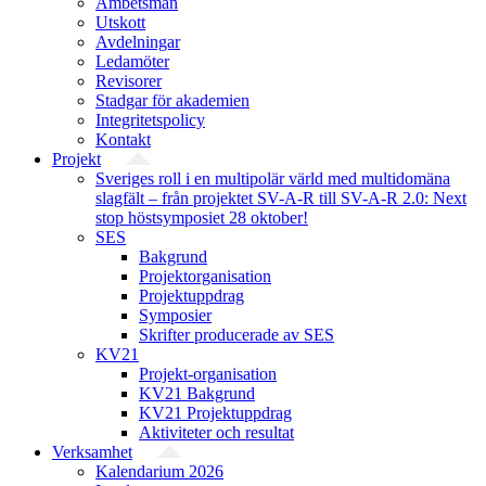
Ämbetsmän
Utskott
Avdelningar
Ledamöter
Revisorer
Stadgar för akademien
Integritetspolicy
Kontakt
Projekt
Sveriges roll i en multipolär värld med multidomäna
slagfält – från projektet SV-A-R till SV-A-R 2.0: Next
stop höstsymposiet 28 oktober!
SES
Bakgrund
Projekt­organisation
Projektuppdrag
Symposier
Skrifter producerade av SES
KV21
Projekt-organisation
KV21 Bakgrund
KV21 Projektuppdrag
Aktiviteter och resultat
Verksamhet
Kalendarium 2026