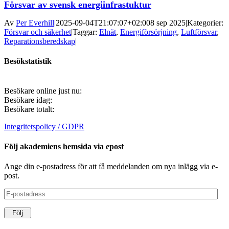
Försvar av svensk energiinfrastuktur
Av
Per Everhill
|
2025-09-04T21:07:07+02:00
8 sep 2025
|
Kategorier:
Försvar och säkerhet
|
Taggar:
Elnät
,
Energiförsörjning
,
Luftförsvar
,
Reparationsberedskap
|
Besökstatistik
Besökare online just nu:
Besökare idag:
Besökare totalt:
Integritetspolicy / GDPR
Följ akademiens hemsida via epost
Ange din e-postadress för att få meddelanden om nya inlägg via e-
post.
E-
postadress
Följ