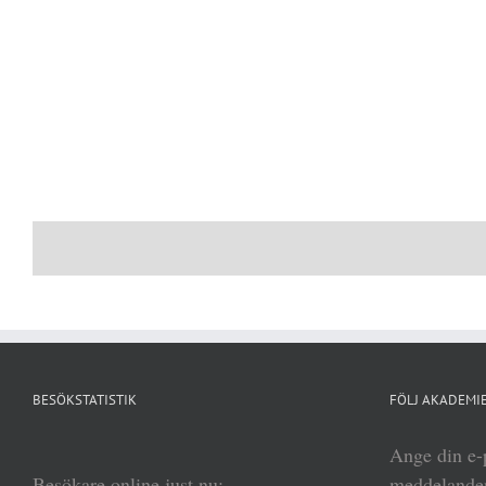
BESÖKSTATISTIK
FÖLJ AKADEMIE
Ange din e-p
Besökare online just nu:
meddelanden