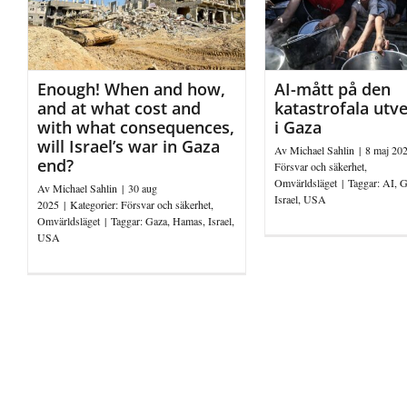
Enough! When and how,
AI-mått på den
and at what cost and
katastrofala utv
with what consequences,
i Gaza
will Israel’s war in Gaza
Av
Michael Sahlin
|
8 maj 20
end?
Försvar och säkerhet
,
Omvärldsläget
|
Taggar:
AI
,
G
Av
Michael Sahlin
|
30 aug
Israel
,
USA
2025
|
Kategorier:
Försvar och säkerhet
,
Omvärldsläget
|
Taggar:
Gaza
,
Hamas
,
Israel
,
USA