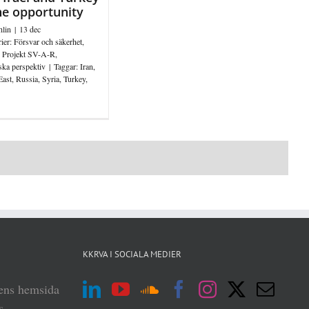
he opportunity
hlin
|
13 dec
ier:
Försvar och säkerhet
,
,
Projekt SV-A-R
,
ska perspektiv
|
Taggar:
Iran
,
East
,
Russia
,
Syria
,
Turkey
,
KKRVA I SOCIALA MEDIER
iens hemsida
s