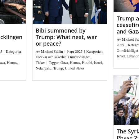
Trump an
ceasefir
Bibi summoned by
and Gaz
ecklingen
Trump: What next, war
Av
Michael Sa
or peace?
2025
|
Kategor
Omvärldsläget
25
|
Kategorier:
Av
Michael Sahlin
|
9 apr 2025
|
Kategorier:
Israel
,
Lebano
Försvar och säkerhet
,
Omvärldsläget
,
aza
,
Hamas
,
Ticker
|
Taggar:
Gaza
,
Hamas
,
Houthi
,
Israel
,
Netanyahu
,
Trump
,
United States
The Syri
Phase 2: