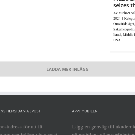
seizes t
Av
Michael Sa
2024
|
Kategor
Omvärldsläget
Säkerhetspoliti
Israel
,
Middle 
USA
LADDA MER INLÄGG
NS HEMSIDA VIA EPOST
APP I MOBILEN
ostadress för att få
Lägg en genväg till akadem
 om nya inlägg via e-post.
på mobilens eller surfplattan