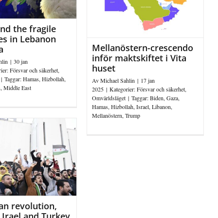
d the fragile
es in Lebanon
Mellanöstern-crescendo
a
inför maktskiftet i Vita
hlin
|
30 jan
huset
ier:
Försvar och säkerhet
,
|
Taggar:
Hamas
,
Hizbollah
,
Av
Michael Sahlin
|
17 jan
n
,
Middle East
2025
|
Kategorier:
Försvar och säkerhet
,
Omvärldsläget
|
Taggar:
Biden
,
Gaza
,
Hamas
,
Hizbollah
,
Israel
,
Libanon
,
Mellanöstern
,
Trump
an revolution,
 Irael and Turkey