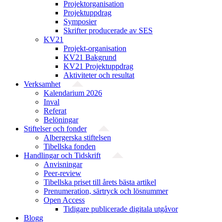
Projekt­organisation
Projektuppdrag
Symposier
Skrifter producerade av SES
KV21
Projekt-organisation
KV21 Bakgrund
KV21 Projektuppdrag
Aktiviteter och resultat
Verksamhet
Kalendarium 2026
Inval
Referat
Belöningar
Stiftelser och fonder
Albergerska stiftelsen
Tibellska fonden
Handlingar och Tidskrift
Anvisningar
Peer-review
Tibellska priset till årets bästa artikel
Prenumeration, särtryck och lösnummer
Open Access
Tidigare publicerade digitala utgåvor
Blogg