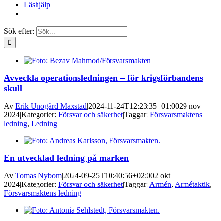
Läshjälp
Sök efter:
Avveckla operationsledningen – för krigsförbandens
skull
Av
Erik Unogård Maxstad
|
2024-11-24T12:23:35+01:00
29 nov
2024
|
Kategorier:
Försvar och säkerhet
|
Taggar:
Försvarsmaktens
ledning
,
Ledning
|
En utvecklad ledning på marken
Av
Tomas Nybom
|
2024-09-25T10:40:56+02:00
2 okt
2024
|
Kategorier:
Försvar och säkerhet
|
Taggar:
Armén
,
Armétaktik
,
Försvarsmaktens ledning
|