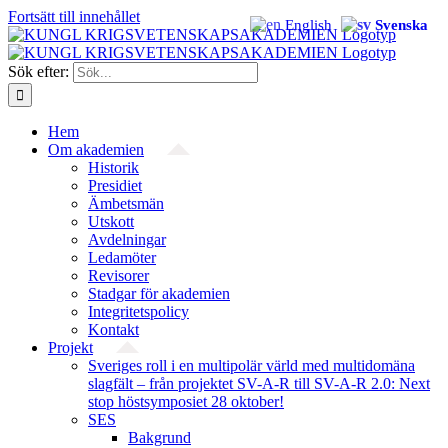
Fortsätt till innehållet
English
Svenska
Sök efter:
Hem
Om akademien
Historik
Presidiet
Ämbetsmän
Utskott
Avdelningar
Ledamöter
Revisorer
Stadgar för akademien
Integritetspolicy
Kontakt
Projekt
Sveriges roll i en multipolär värld med multidomäna
slagfält – från projektet SV-A-R till SV-A-R 2.0: Next
stop höstsymposiet 28 oktober!
SES
Bakgrund