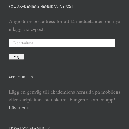
FÖLJ AKADEMIENS HEMSIDA VIA EPOST
Ange din e-postadress för att få meddelanden om nya
inlägg via e-post.
E-
postadress
Följ
APP I MOBILEN
Lägg en genväg till akademiens hemsida på mobilens
eller surfplattans startskärm. Fungerar som en app!
Läs mer »
KKRVA I SOCIALA MEDIER