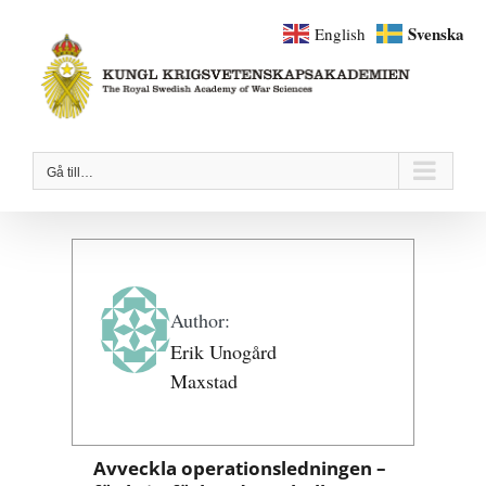
Fortsätt
Svenska
English
till
innehållet
Gå till…
Author:
Erik Unogård
Maxstad
Avveckla operationsledningen –