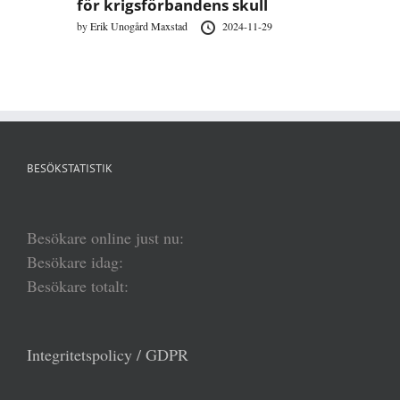
för krigsförbandens skull
by
Erik Unogård Maxstad
2024-11-29
BESÖKSTATISTIK
Besökare online just nu:
Besökare idag:
Besökare totalt:
Integritetspolicy / GDPR