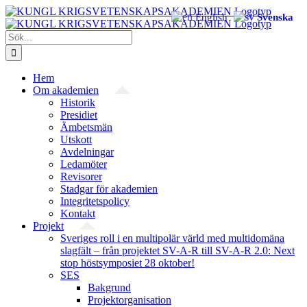
Fortsätt
English
Svenska
till
innehållet
Sök
efter:
Hem
Om akademien
Historik
Presidiet
Ämbetsmän
Utskott
Avdelningar
Ledamöter
Revisorer
Stadgar för akademien
Integritetspolicy
Kontakt
Projekt
Sveriges roll i en multipolär värld med multidomäna
slagfält – från projektet SV-A-R till SV-A-R 2.0: Next
stop höstsymposiet 28 oktober!
SES
Bakgrund
Projekt­organisation