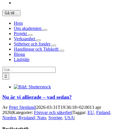
Gå till…
Hem
Om akademien
Projekt
Verksamhet
Stiftelser och fonder
Handlingar och Tidskrift
Blogg
Läshjälp
Sök
efter:
Nu är vi allierade – vad sedan?
Av
Peter Stenlund
|
2026-03-31T19:36:18+02:00
13 apr
2026
|
Kategorier:
Försvar och säkerhet
|
Taggar:
EU
,
Finland
,
Norden
,
Ryssland; Nato
,
Sverige
,
USA
|
Besökstatistik