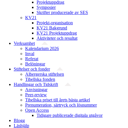
Projektuppdrag
Symposier
Skrifter producerade av SES
KV21
Projekt-organisation
KV21 Bakgrund
KV21 Projektuppdrag
Aktiviteter och resultat
Verksamhet
Kalendarium 2026
Inval
Referat
Belöningar
Stiftelser och fonder
Albergerska stiftelsen
Tibellska fonden
Handlingar och Tidskrift
Anvisningar
Peer-review
Tibellska priset till årets bästa artikel
Prenumeration, särtryck och lösnummer
Open Access
Tidigare publicerade digitala utgåvor
Blogg
Läshjälp