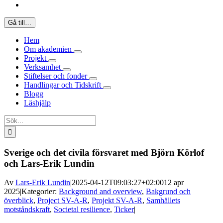
Gå till…
Hem
Om akademien
Projekt
Verksamhet
Stiftelser och fonder
Handlingar och Tidskrift
Blogg
Läshjälp
Sök
efter:
Sverige och det civila försvaret med Björn Körlof
och Lars-Erik Lundin
Av
Lars-Erik Lundin
|
2025-04-12T09:03:27+02:00
12 apr
2025
|
Kategorier:
Background and overview
,
Bakgrund och
överblick
,
Project SV-A-R
,
Projekt SV-A-R
,
Samhällets
motståndskraft
,
Societal resilience
,
Ticker
|