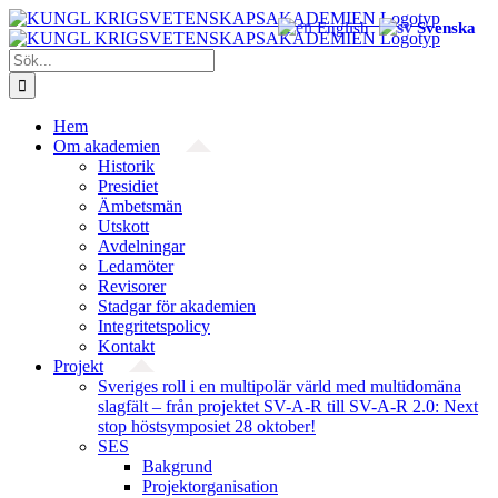
Fortsätt
English
Svenska
till
innehållet
Sök
efter:
Hem
Om akademien
Historik
Presidiet
Ämbetsmän
Utskott
Avdelningar
Ledamöter
Revisorer
Stadgar för akademien
Integritetspolicy
Kontakt
Projekt
Sveriges roll i en multipolär värld med multidomäna
slagfält – från projektet SV-A-R till SV-A-R 2.0: Next
stop höstsymposiet 28 oktober!
SES
Bakgrund
Projekt­organisation