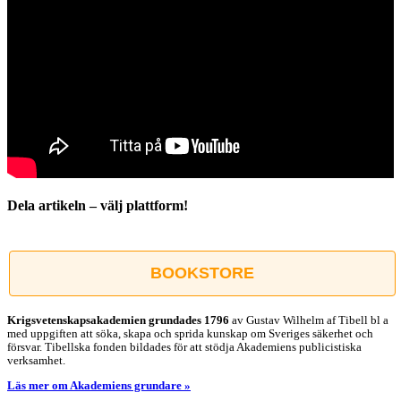
Dela artikeln – välj plattform!
Facebook
X
Reddit
LinkedIn
WhatsApp
Tumblr
Pinterest
Vk
E-
post
BOOKSTORE
Krigsvetenskap­sakademien grundades 1796
av Gustav Wilhelm af Tibell bl a
med uppgiften att söka, skapa och sprida kunskap om Sveriges säkerhet och
försvar. Tibellska fonden bildades för att stödja Akademiens publicistiska
verksamhet.
Läs mer om Akademiens grundare »