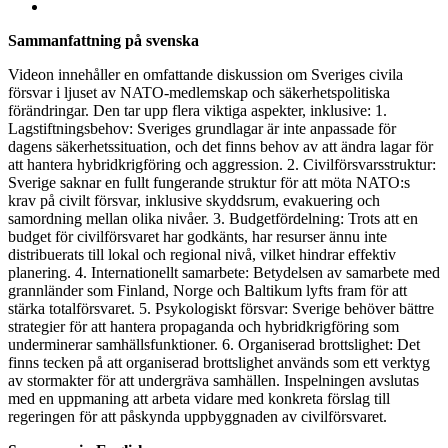
Visa
större
Sammanfattning på svenska
bild
Videon innehåller en omfattande diskussion om Sveriges civila
försvar i ljuset av NATO-medlemskap och säkerhetspolitiska
förändringar. Den tar upp flera viktiga aspekter, inklusive: 1.
Lagstiftningsbehov: Sveriges grundlagar är inte anpassade för
dagens säkerhetssituation, och det finns behov av att ändra lagar för
att hantera hybridkrigföring och aggression. 2. Civilförsvarsstruktur:
Sverige saknar en fullt fungerande struktur för att möta NATO:s
krav på civilt försvar, inklusive skyddsrum, evakuering och
samordning mellan olika nivåer. 3. Budgetfördelning: Trots att en
budget för civilförsvaret har godkänts, har resurser ännu inte
distribuerats till lokal och regional nivå, vilket hindrar effektiv
planering. 4. Internationellt samarbete: Betydelsen av samarbete med
grannländer som Finland, Norge och Baltikum lyfts fram för att
stärka totalförsvaret. 5. Psykologiskt försvar: Sverige behöver bättre
strategier för att hantera propaganda och hybridkrigföring som
underminerar samhällsfunktioner. 6. Organiserad brottslighet: Det
finns tecken på att organiserad brottslighet används som ett verktyg
av stormakter för att undergräva samhällen. Inspelningen avslutas
med en uppmaning att arbeta vidare med konkreta förslag till
regeringen för att påskynda uppbyggnaden av civilförsvaret.