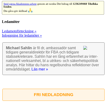
Stöd gärna Akademiens arbete
genom att swisha Ditt bidrag till
1236249460 Tibellska
fonden
.
Din gåva gör skillnad
Ledamöter
Ledamotsförteckning »
Inloggning för ledamöter »
Michael Sahlin
är fil dr, ambassadör samt
tidigare general­direktör för FBA och tidigare
stats­sekre­terare. Sahlin har en lång erfarenhet av inter­
nationell verk­samhet, bl a utrikes- och säkerhets­politisk
analys. Här hittar du hans regel­bundna reflek­tioner över
omvärlds­läget.
Läs mer »
FRI NEDLADDNING