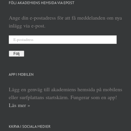
FÖLJ AKADEMIENS HEMSIDA VIA EPOST
Ange din e-postadress för att få meddelanden om nya
inlägg via e-post.
E-
postadress
Följ
APP I MOBILEN
Lägg en genväg till akademiens hemsida på mobilens
eller surfplattans startskärm. Fungerar som en app!
Läs mer »
KKRVA I SOCIALA MEDIER