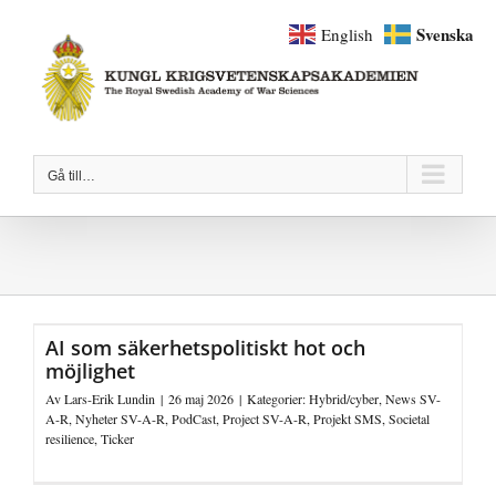
Fortsätt
Svenska
English
till
innehållet
Gå till…
AI som säkerhetspolitiskt hot och
möjlighet
Av
Lars-Erik Lundin
|
26 maj 2026
|
Kategorier:
Hybrid/cyber
,
News SV-
A-R
,
Nyheter SV-A-R
,
PodCast
,
Project SV-A-R
,
Projekt SMS
,
Societal
resilience
,
Ticker