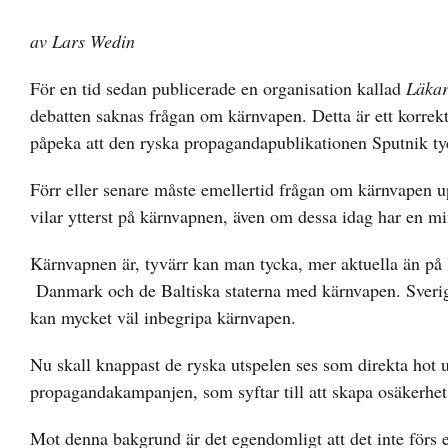
av Lars Wedin
För en tid sedan publicerade en organisation kallad
Läkar
debatten saknas frågan om kärnvapen. Detta är ett korrek
påpeka att den ryska propagandapublikationen Sputnik tyc
Förr eller senare måste emellertid frågan om kärnvapen up
vilar ytterst på kärnvapnen, även om dessa idag har en mi
Kärnvapnen är, tyvärr kan man tycka, mer aktuella än på län
Danmark och de Baltiska staterna med kärnvapen. Sverig
kan mycket väl inbegripa kärnvapen.
Nu skall knappast de ryska utspelen ses som direkta hot 
propagandakampanjen, som syftar till att skapa osäkerhet
Mot denna bakgrund är det egendomligt att det inte förs e