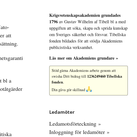
Krigsvetenskap­sakademien grundades
1796
av Gustav Wilhelm af Tibell bl a med
Nato-
uppgiften att söka, skapa och sprida kunskap
er att
om Sveriges säkerhet och försvar. Tibellska
fonden bildades för att stödja Akademiens
sättning.
publicistiska verksamhet.
hetsgaranti
Läs mer om Akademiens grundare »
Stöd gärna Akademiens arbete
genom att
1236249460 Tibellska
swisha Ditt bidrag till
t bl a
fonden
.
otåtgärder
Din gåva gör skillnad
Ledamöter
Ledamotsförteckning »
Inloggning för ledamöter »
itiska