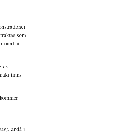
onstrationer
etraktas som
ar mod att
eras
makt finns
n kommer
agt, ändå i