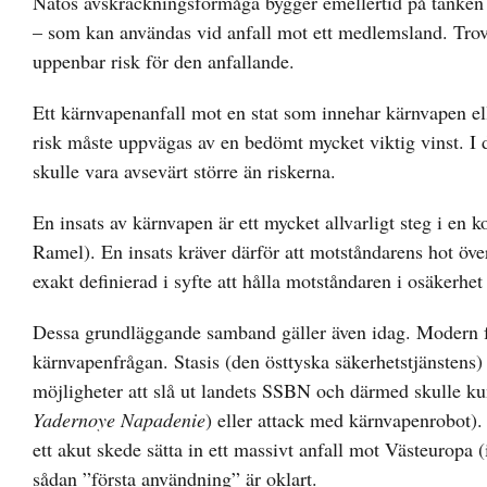
Natos avskräckningsförmåga bygger emellertid på tanken
– som kan användas vid anfall mot ett medlemsland. Trovä
uppenbar risk för den anfallande.
Ett kärnvapenanfall mot en stat som innehar kärnvapen el
risk måste uppvägas av en bedömt mycket viktig vinst. I de
skulle vara avsevärt större än riskerna.
En insats av kärnvapen är ett mycket allvarligt steg i en 
Ramel). En insats kräver därför att motståndarens hot över
exakt definierad i syfte att hålla motståndaren i osäkerhet
Dessa grundläggande samband gäller även idag. Modern fo
kärnvapenfrågan. Stasis (den östtyska säkerhetstjänstens) 
möjligheter att slå ut landets SSBN och därmed skulle kun
Yadernoye Napadenie
) eller attack med kärnvapenrobot)
ett akut skede sätta in ett massivt anfall mot Västeuropa
sådan ”första användning” är oklart.