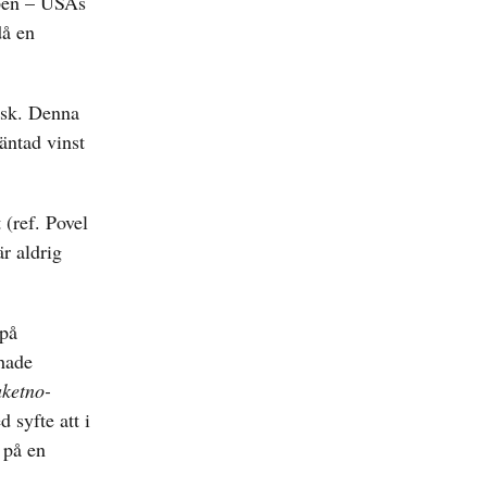
pen – USAs
då en
isk. Denna
äntad vinst
 (ref. Povel
är aldrig
 på
 hade
ketno-
 syfte att i
 på en