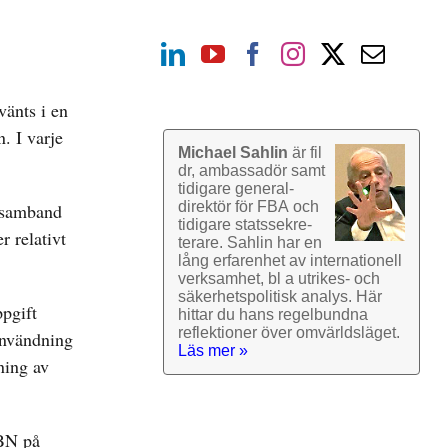
vänts i en
n. I varje
Michael Sahlin
är fil
dr, ambassadör samt
tidigare general­
direktör för FBA och
i samband
tidigare stats­sekre­
 relativt
terare. Sahlin har en
lång erfarenhet av inter­nationell
verk­samhet, bl a utrikes- och
säkerhets­politisk analys. Här
ppgift
hittar du hans regel­bundna
reflek­tioner över omvärlds­läget.
användning
Läs mer »
ning av
SBN på