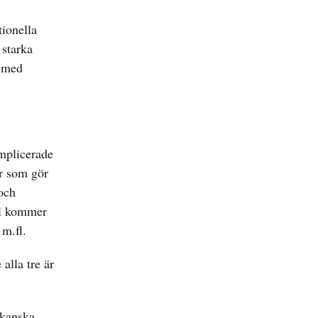
tionella
 starka
s med
omplicerade
er som gör
och
ll kommer
 m.fl.
alla tre är
ikanska