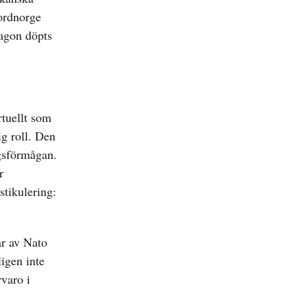
Nordnorge
tagon döpts
tuellt som
g roll. Den
ngsförmågan.
r
stikulering:
ar av Nato
ligen inte
rvaro i