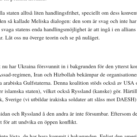
a staten alltså liten handlingsfrihet, speciellt om dess konven
den så kallade Meliska dialogen: den som är svag och inte har
a svaga statens enda handlingsmöjlighet är att ingå i en allian
r. Låt oss nu överge teorin och se på nuläget.
t nu har Ukraina försvunnit in i bakgrunden för den ytterst k
d Assad-regimen, Iran och Hizbollah bekämpar de organisation
 arabiska Gulfstaterna. Denna koalition stöds också av USA 
 islamska staten), vilket också Ryssland (kanske) gör. Härti
ak, Sverige (vi utbildar irakiska soldater att slåss mot DAESH)
idan och Ryssland å den andra är inte försumbar. Eftersom de 
 för att undvika en öppen konflikt.
inte lösta, de har bara kommit i bakgrunden. Enligt den amer