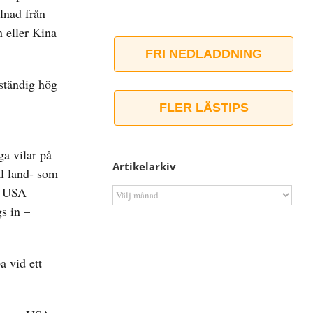
llnad från
n eller Kina
FRI NEDLADDNING
 ständig hög
FLER LÄSTIPS
a vilar på
Artikelarkiv
äl land- som
ar USA
Artikelarkiv
s in –
a vid ett