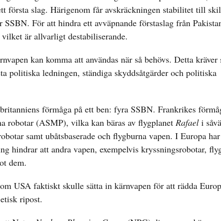
t första slag. Härigenom får avskräckningen stabilitet till ski
r SSBN. För att hindra ett avväpnande förstaslag från Pakista
 vilket är allvarligt destabiliserande.
 kärnvapen kan komma att användas när så behövs. Detta kräver
 politiska ledningen, ständiga skyddsåtgärder och politiska
britanniens förmåga på ett ben: fyra SSBN. Frankrikes förmåg
na robotar (ASMP), vilka kan bäras av flygplanet
Rafael
i såv
krobotar samt ubåtsbaserade och flygburna vapen. I Europa h
 hindrar att andra vapen, exempelvis kryssningsrobotar, flyg
mot dem.
 om USA faktiskt skulle sätta in kärnvapen för att rädda Europ
etisk ripost.