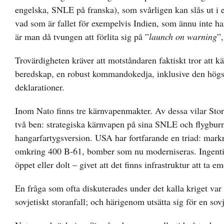
engelska, SNLE på franska), som svårligen kan slås ut i et
vad som är fallet för exempelvis Indien, som ännu inte ha
är man då tvungen att förlita sig på ”
launch on warning
”,
Trovärdigheten kräver att motståndaren faktiskt tror att
beredskap, en robust kommandokedja, inklusive den högsta
deklarationer.
Inom Nato finns tre kärnvapenmakter. Av dessa vilar Stor
två ben: strategiska kärnvapen på sina SNLE och flygbur
hangarfartygsversion. USA har fortfarande en triad: mar
omkring 400 B-61, bomber som nu moderniseras. Ingenting
öppet eller dolt – givet att det finns infrastruktur att ta e
En fråga som ofta diskuterades under det kalla kriget var
sovjetiskt storanfall; och härigenom utsätta sig för en sovj