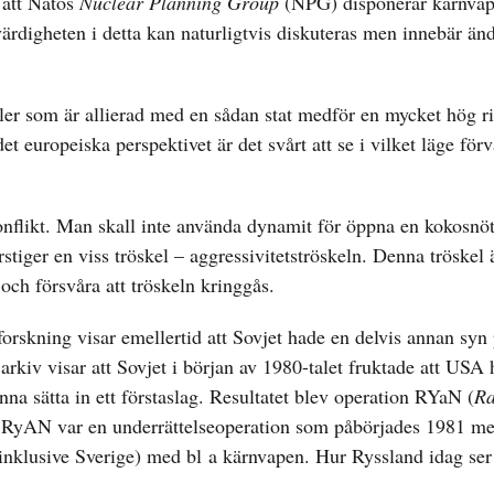
 att Natos
Nuclear Planning Group
(NPG) disponerar kärnva
rdigheten i detta kan naturligtvis diskuteras men innebär än
ler som är allierad med en sådan stat medför en mycket hög r
t europeiska perspektivet är det svårt att se i vilket läge förv
konflikt. Man skall inte använda dynamit för öppna en kokosnöt
stiger en viss tröskel – aggressivitetströskeln. Denna tröskel 
 och försvåra att tröskeln kringgås.
rskning visar emellertid att Sovjet hade en delvis annan syn
arkiv visar att Sovjet i början av 1980-talet fruktade att USA
na sätta in ett förstaslag. Resultatet blev operation RYaN (
Ra
. RyAN var en underrättelseoperation som påbörjades 1981 med
 (inklusive Sverige) med bl a kärnvapen. Hur Ryssland idag ser