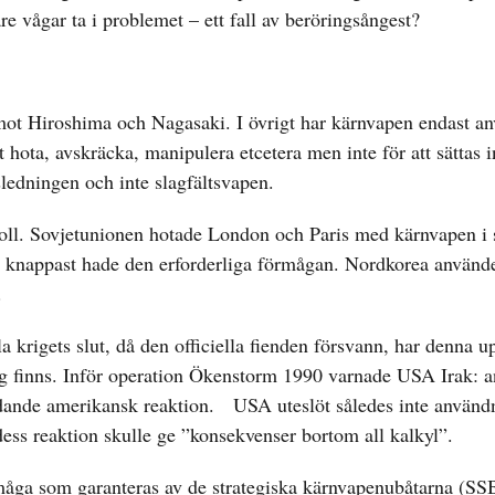
are vågar ta i problemet – ett fall av beröringsångest?
ot Hiroshima och Nagasaki. I övrigt har kärnvapen endast an
t hota, avskräcka, manipulera etcetera men inte för att sättas i
tsledningen och inte slagfältsvapen.
ll roll. Sovjetunionen hotade London och Paris med kärnvapen 
t knappast hade den erforderliga förmågan. Nordkorea använder
.
 krigets slut, då den officiella fienden försvann, har denna u
tag finns. Inför operation Ökenstorm 1990 varnade USA Irak: 
tydande amerikansk reaktion. USA uteslöt således inte använd
ess reaktion skulle ge ”konsekvenser bortom all kalkyl”.
rmåga som garanteras av de strategiska kärnvapenubåtarna (S