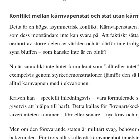
Konflikt mellan kärnvapenstat och stat utan kär
Detta är en högst asymmetrisk konflikt. Kärnvapenstaten 
som dess motståndare inte kan svara på. Att faktiskt sätt
oerhört av större delen av världen och är därför inte trol
syna bluffen – som kanske inte är en bluff?
Nu är sannolikt inte hotet formulerat som ”allt eller int
exempelvis genom styrkedemonstrationer (jämför den så 
alltid kärnvapnen med i ekvationen.
Kraven kan – speciellt inledningsvis – vara formulerade 
givetvis att hjälpa till här!). Detta kallas för ”kronärtsko
suveräniteten kommer – förr eller senare – nya krav och n
Men om den försvarande staten är militärt svag, behöver d
bakgrunden. För trots allt skulle ett kärnvapenhot innebär