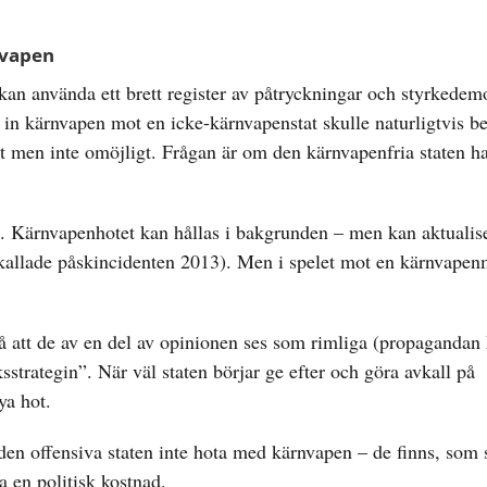
nvapen
kan använda ett brett register av påtryckningar och styrkedem
a in kärnvapen mot en icke-kärnvapenstat skulle naturligtvis b
igt men inte omöjligt. Frågan är om den kärnvapenfria staten h
et”. Kärnvapenhotet kan hållas i bakgrunden – men kan aktualis
kallade påskincidenten 2013). Men i spelet mot en kärnvapen
så att de av en del av opinionen ses som rimliga (propaganda
cksstrategin”. När väl staten börjar ge efter och göra avkall på
ya hot.
en offensiva staten inte hota med kärnvapen – de finns, som s
a en politisk kostnad.