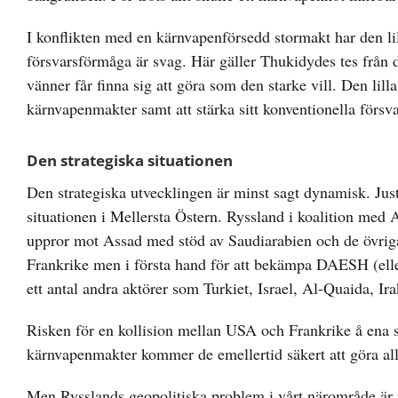
I konflikten med en kärnvapenförsedd stormakt har den lill
försvarsförmåga är svag. Här gäller Thukidydes tes från 
vänner får finna sig att göra som den starke vill. Den lill
kärnvapenmakter samt att stärka sitt konventionella försva
Den strategiska situationen
Den strategiska utvecklingen är minst sagt dynamisk. Jus
situationen i Mellersta Östern. Ryssland i koalition me
uppror mot Assad med stöd av Saudiarabien och de övriga
Frankrike men i första hand för att bekämpa DAESH (eller
ett antal andra aktörer som Turkiet, Israel, Al-Quaida, Ir
Risken för en kollision mellan USA och Frankrike å ena s
kärnvapenmakter kommer de emellertid säkert att göra allt
Men Rysslands geopolitiska problem i vårt närområde är 