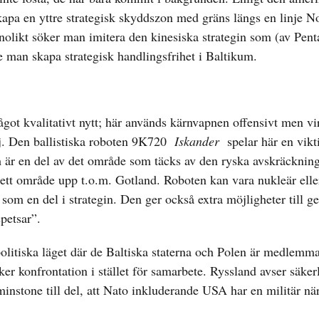
kapa en yttre strategisk skyddszon med gräns längs en linje 
nolikt söker man imitera den kinesiska strategin som (av Pen
 man skapa strategisk handlingsfrihet i Baltikum.
t kvalitativt nytt; här används kärnvapnen offensivt men vir
j. Den ballistiska roboten 9K720
Iskander
spelar här en vikti
rim är en del av det område som täcks av den ryska avskräckni
r ett område upp t.o.m. Gotland. Roboten kan vara nukleär elle
om en del i strategin. Den ger också extra möjligheter till ge
petsar”.
olitiska läget där de Baltiska staterna och Polen är medlemm
ker konfrontation i stället för samarbete. Ryssland avser säker
minstone till del, att Nato inkluderande USA har en militär nä