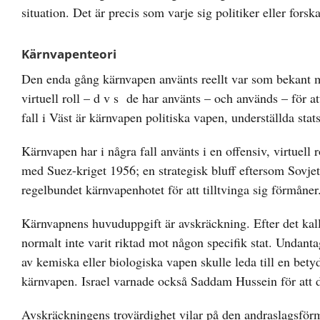
situation. Det är precis som varje sig politiker eller forsk
Kärnvapenteori
Den enda gång kärnvapen använts reellt var som bekant m
virtuell roll – d v s de har använts – och används – för at
fall i Väst är kärnvapen politiska vapen, underställda sta
Kärnvapen har i några fall använts i en offensiv, virtue
med Suez-kriget 1956; en strategisk bluff eftersom Sovje
regelbundet kärnvapenhotet för att tilltvinga sig förmåner
Kärnvapnens huvuduppgift är avskräckning. Efter det kalla
normalt inte varit riktad mot någon specifik stat. Undan
av kemiska eller biologiska vapen skulle leda till en be
kärnvapen. Israel varnade också Saddam Hussein för att d
Avskräckningens trovärdighet vilar på den andraslagsfö