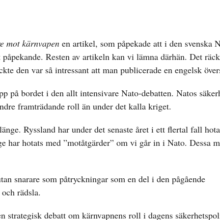
e mot
kärnvapen
en artikel, som påpekade att i den svenska 
t påpekande. Resten av artikeln kan vi lämna därhän. Det räck
kte den var så intressant att man publicerade en engelsk över
p på bordet i den allt intensivare Nato-debatten. Natos säker
ndre framträdande roll än under det kalla kriget.
ge. Ryssland har under det senaste året i ett flertal fall hota
e har hotats med ”motåtgärder” om vi går in i Nato. Dessa m
utan snarare som påtryckningar som en del i den pågående
 och rädsla.
n strategisk debatt om kärnvapnens roll i dagens säkerhetspol