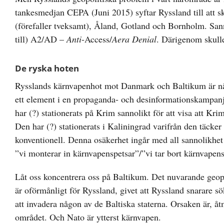
tankesmedjan CEPA (Juni 2015) syftar Ryssland till att s
(förefaller tveksamt), Åland, Gotland och Bornholm. San
till) A2/AD –
Anti
-Access/
Aera Denial
. Därigenom skulle
De ryska hoten
Rysslands kärnvapenhot mot Danmark och Baltikum är någo
ett element i en propaganda- och desinformationskampan
har (?) stationerats på Krim sannolikt för att visa att K
Den har (?) stationerats i Kaliningrad varifrån den täcke
konventionell. Denna osäkerhet ingår med all sannolikhet s
”vi monterar in kärnvapenspetsar”/”vi tar bort kärnvapens
Låt oss koncentrera oss på Baltikum. Det nuvarande geop
är oförmånligt för Ryssland, givet att Ryssland snarare sö
att invadera någon av de Baltiska staterna. Orsaken är, åt
området. Och Nato är ytterst kärnvapen.