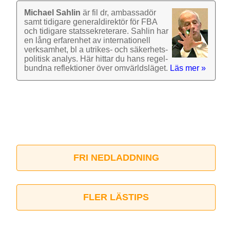
Michael Sahlin
är fil dr, ambassadör
samt tidigare general­direktör för FBA
och tidigare stats­sekre­terare. Sahlin har
en lång erfarenhet av inter­nationell
verk­samhet, bl a utrikes- och säkerhets­
politisk analys. Här hittar du hans regel­
bundna reflek­tioner över omvärlds­läget.
Läs mer »
FRI NEDLADDNING
FLER LÄSTIPS