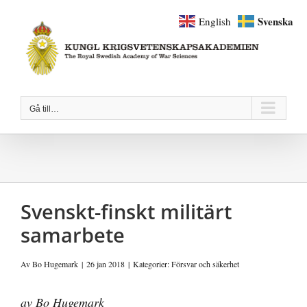
Fortsätt
Svenska
English
till
innehållet
Gå till…
Svenskt-finskt militärt
samarbete
Av
Bo Hugemark
|
26 jan 2018
|
Kategorier:
Försvar och säkerhet
av Bo Hugemark