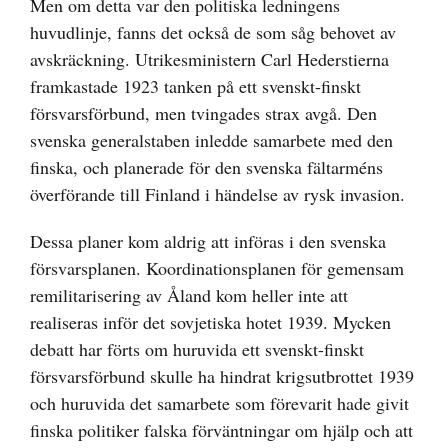
Men om detta var den politiska ledningens
huvudlinje, fanns det också de som såg behovet av
avskräckning. Utrikesministern Carl Hederstierna
framkastade 1923 tanken på ett svenskt-finskt
försvarsförbund, men tvingades strax avgå. Den
svenska generalstaben inledde samarbete med den
finska, och planerade för den svenska fältarméns
överförande till Finland i händelse av rysk invasion.
Dessa planer kom aldrig att införas i den svenska
försvarsplanen. Koordinationsplanen för gemensam
remilitarisering av Åland kom heller inte att
realiseras inför det sovjetiska hotet 1939. Mycken
debatt har förts om huruvida ett svenskt-finskt
försvarsförbund skulle ha hindrat krigsutbrottet 1939
och huruvida det samarbete som förevarit hade givit
finska politiker falska förväntningar om hjälp och att