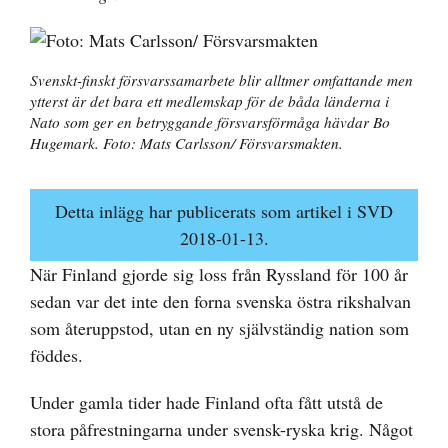
Svenskt-finskt försvarssamarbete blir alltmer omfattande men
ytterst är det bara ett medlemskap för de båda länderna i
Nato som ger en betryggande försvarsförmåga hävdar Bo
Hugemark. Foto: Mats Carlsson/ Försvarsmakten.
Detta inlägg har publicerats som artikel i SVD
2018-01-13.
När Finland gjorde sig loss från Ryssland för 100 år
sedan var det inte den forna svenska östra rikshalvan
som återuppstod, utan en ny självständig nation som
föddes.
Under gamla tider hade Finland ofta fått utstå de
stora påfrestningarna under svensk-ryska krig. Något