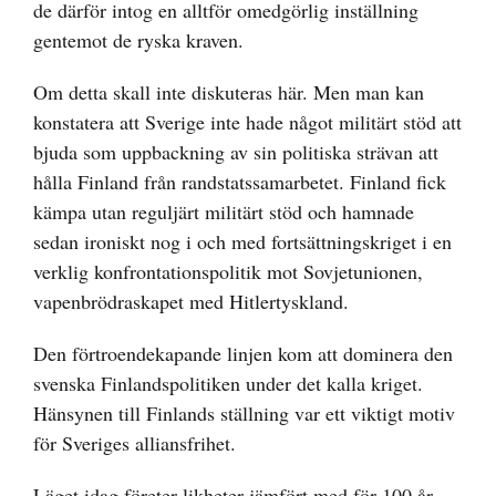
de därför intog en alltför omedgörlig inställning
gentemot de ryska kraven.
Om detta skall inte diskuteras här. Men man kan
konstatera att Sverige inte hade något militärt stöd att
bjuda som uppbackning av sin politiska strävan att
hålla Finland från randstatssamarbetet. Finland fick
kämpa utan reguljärt militärt stöd och hamnade
sedan ironiskt nog i och med fortsättningskriget i en
verklig konfrontationspolitik mot Sovjetunionen,
vapenbrödraskapet med Hitlertyskland.
Den förtroendekapande linjen kom att dominera den
svenska Finlandspolitiken under det kalla kriget.
Hänsynen till Finlands ställning var ett viktigt motiv
för Sveriges alliansfrihet.
Läget idag företer likheter jämfört med för 100 år