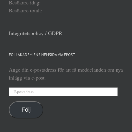
Besökare idag:
Besökare totalt:
Integritetspolicy / GDPR
FÖLJ AKADEMIENS HEMSIDA VIA EPOST
Ange din e-postadress för att få meddelanden om nya
inlägg via e-post.
E-
postadress
Följ