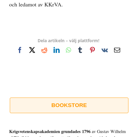
och ledamot av KKrVA.
Dela artikeln – välj plattform!
Facebook
X
Reddit
LinkedIn
WhatsApp
Tumblr
Pinterest
Vk
E-
post
BOOKSTORE
Krigsvetenskap­sakademien grundades 1796
av Gustav Wilhelm