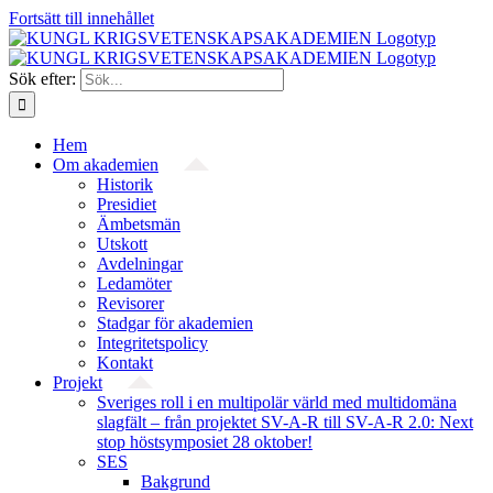
Fortsätt till innehållet
Sök efter:
Hem
Om akademien
Historik
Presidiet
Ämbetsmän
Utskott
Avdelningar
Ledamöter
Revisorer
Stadgar för akademien
Integritetspolicy
Kontakt
Projekt
Sveriges roll i en multipolär värld med multidomäna
slagfält – från projektet SV-A-R till SV-A-R 2.0: Next
stop höstsymposiet 28 oktober!
SES
Bakgrund