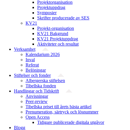
Projekt­organisation
Projektuppdrag
Symposier
Skrifter producerade av SES
KV21
Projekt-organisation
KV21 Bakgrund
KV21 Projektuppdrag
Aktiviteter och resultat
Verksamhet
Kalendarium 2026
Inval
Referat
Belöningar
Stiftelser och fonder
Albergerska stiftelsen
Tibellska fonden
Handlingar och Tidskrift
Anvisningar
Peer-review
Tibellska priset till årets bästa artikel
Prenumeration, särtryck och lösnummer
Open Access
Tidigare publicerade digitala utgåvor
Blogg