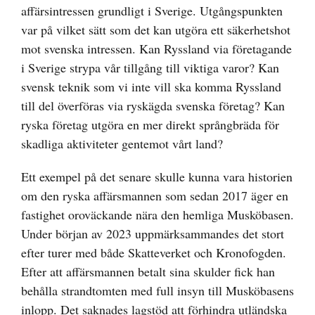
affärsintressen grundligt i Sverige. Utgångspunkten
var på vilket sätt som det kan utgöra ett säkerhetshot
mot svenska intressen. Kan Ryssland via företagande
i Sverige strypa vår tillgång till viktiga varor? Kan
svensk teknik som vi inte vill ska komma Ryssland
till del överföras via ryskägda svenska företag? Kan
ryska företag utgöra en mer direkt språngbräda för
skadliga aktiviteter gentemot vårt land?
Ett exempel på det senare skulle kunna vara historien
om den ryska affärsmannen som sedan 2017 äger en
fastighet oroväckande nära den hemliga Musköbasen.
Under början av 2023 uppmärksammandes det stort
efter turer med både Skatteverket och Kronofogden.
Efter att affärsmannen betalt sina skulder fick han
behålla strandtomten med full insyn till Musköbasens
inlopp. Det saknades lagstöd att förhindra utländska