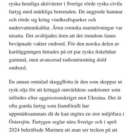
ryska hemliga aktiviteter i Sverige rörde ryska civila
fartyg med märkliga beteenden. De angjorde hamnar
och rörde sig kring vindkraftsparker och
undervattenskablar. Även svenska marinövningar var
utsatta. Det avslöjades även att det stundom fanns
beväpnade vakter ombord. För den norska delen av
kartläggningen hittades på ett par ryska fiskebåtar
gammal, men avancerad radioutrustning dold
ombord.
En annan omtalad skuggflotta är den som skeppar ut
rysk olja för att kringgå omvärldens sanktioner som
infördes efter aggressionskriget mot Ukraina. Det är
ofta gamla fartyg som framförallt har
uppmärksammats då de kan utgöra en stor miljöfara i
Östersjön. Fartygen seglar nära Sverige och i april
2024 bekräftade Marinen att man ser tecken på att