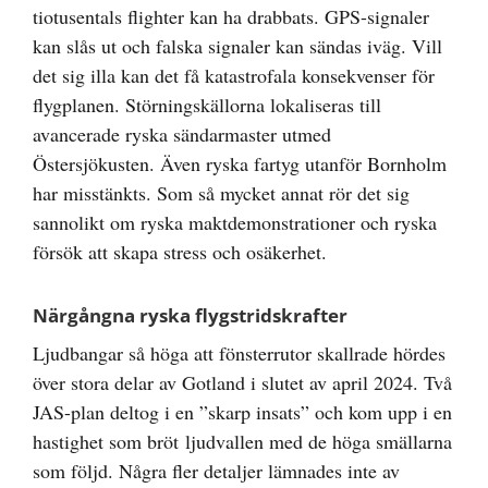
tiotusentals flighter kan ha drabbats. GPS-signaler
kan slås ut och falska signaler kan sändas iväg. Vill
det sig illa kan det få katastrofala konsekvenser för
flygplanen. Störningskällorna lokaliseras till
avancerade ryska sändarmaster utmed
Östersjökusten. Även ryska fartyg utanför Bornholm
har misstänkts. Som så mycket annat rör det sig
sannolikt om ryska maktdemonstrationer och ryska
försök att skapa stress och osäkerhet.
Närgångna ryska flygstridskrafter
Ljudbangar så höga att fönsterrutor skallrade hördes
över stora delar av Gotland i slutet av april 2024. Två
JAS-plan deltog i en ”skarp insats” och kom upp i en
hastighet som bröt ljudvallen med de höga smällarna
som följd. Några fler detaljer lämnades inte av