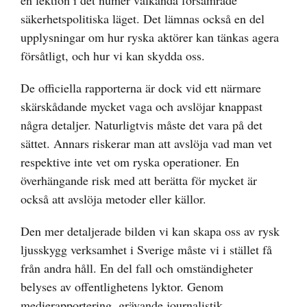
en lektion i det numer välkända försämrade
säkerhetspolitiska läget. Det lämnas också en del
upplysningar om hur ryska aktörer kan tänkas agera
försåtligt, och hur vi kan skydda oss.
De officiella rapporterna är dock vid ett närmare
skärskådande mycket vaga och avslöjar knappast
några detaljer. Naturligtvis måste det vara på det
sättet. Annars riskerar man att avslöja vad man vet
respektive inte vet om ryska operationer. En
överhängande risk med att berätta för mycket är
också att avslöja metoder eller källor.
Den mer detaljerade bilden vi kan skapa oss av rysk
ljusskygg verksamhet i Sverige måste vi i stället få
från andra håll. En del fall och omständigheter
belyses av offentlighetens lyktor. Genom
medierapportering, grävande journalistik,