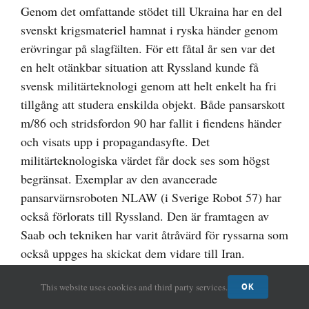
Genom det omfattande stödet till Ukraina har en del
svenskt krigsmateriel hamnat i ryska händer genom
erövringar på slagfälten. För ett fåtal år sen var det
en helt otänkbar situation att Ryssland kunde få
svensk militärteknologi genom att helt enkelt ha fri
tillgång att studera enskilda objekt. Både pansarskott
m/86 och stridsfordon 90 har fallit i fiendens händer
och visats upp i propagandasyfte. Det
militärteknologiska värdet får dock ses som högst
begränsat. Exemplar av den avancerade
pansarvärnsroboten NLAW (i Sverige Robot 57) har
också förlorats till Ryssland. Den är framtagen av
Saab och tekniken har varit åtråvärd för ryssarna som
också uppges ha skickat dem vidare till Iran.
This website uses cookies and third party services.
OK
Dagsaktuella spionfall