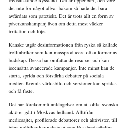
fredsälskande Ryssland. Det är uppenbart, och vore
det inte för något allvar bakom så hade det bara
avfärdats som patetiskt. Det är trots allt en form av
påverkanskampanj även om detta mest väcker
irritation och löje.
Kanske utgår desinformationen från ryska så kallade
trollfabriker som kan massproducera olika former av
budskap. Dessa har omfattande resurser och kan
iscensätta avancerade kampanjer. Inte minst kan de
starta, sprida och förstärka debatter på sociala
medier. Kremls världsbild och versioner kan spridas
och få fäste.
Det har förekommit anklagelser om att olika svenska
aktörer gått i Moskvas ledband. Alltifrån
mediesajter, profilerade debattörer och aktivister, till
höga politiker har pekats ut som Rysslandsvänliga.