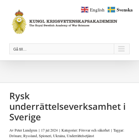
Fortsätt
Svenska
English
till
innehållet
Gå till…
Rysk
underrättelseverksamhet i
Sverige
Av
Peter Lundgren
|
17 jul 2024
|
Kategorier:
Försvar och säkerhet
|
Taggar:
Drönare
,
Ryssland
,
Spioneri
,
Ukraina
,
Underrättelsetjänst