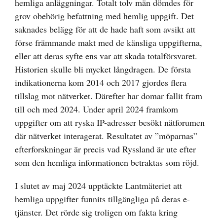
hemliga anläggningar. Totalt tolv män dömdes för
grov obehörig befattning med hemlig uppgift. Det
saknades belägg för att de hade haft som avsikt att
förse främmande makt med de känsliga uppgifterna,
eller att deras syfte ens var att skada totalförsvaret.
Historien skulle bli mycket långdragen. De första
indikationerna kom 2014 och 2017 gjordes flera
tillslag mot nätverket. Därefter har domar fallit fram
till och med 2024. Under april 2024 framkom
uppgifter om att ryska IP-adresser besökt nätforumen
där nätverket interagerat. Resultatet av ”möparnas”
efterforskningar är precis vad Ryssland är ute efter
som den hemliga informationen betraktas som röjd.
I slutet av maj 2024 upptäckte Lantmäteriet att
hemliga uppgifter funnits tillgängliga på deras e-
tjänster. Det rörde sig troligen om fakta kring