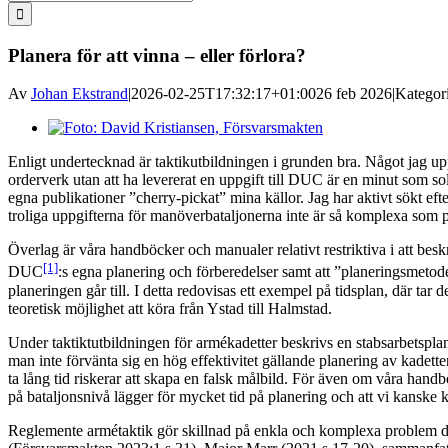
efter:
Planera för att vinna – eller förlora?
Av
Johan Ekstrand
|
2026-02-25T17:32:17+01:00
26 feb 2026
|
Kategor
Visa
större
Enligt undertecknad är taktikutbildningen i grunden bra. Något jag upp
bild
orderverk utan att ha levererat en uppgift till DUC är en minut som sold
egna publikationer ”cherry-pickat” mina källor. Jag har aktivt sökt efter
troliga uppgifterna för manöverbataljonerna inte är så komplexa som 
Överlag är våra handböcker och manualer relativt restriktiva i att besk
[1]
DUC
:s egna planering och förberedelser samt att ”planeringsmetod
planeringen går till. I detta redovisas ett exempel på tidsplan, där ta
teoretisk möjlighet att köra från Ystad till Halmstad.
Under taktiktutbildningen för armékadetter beskrivs en stabsarbetsplan 
man inte förvänta sig en hög effektivitet gällande planering av kadette
ta lång tid riskerar att skapa en falsk målbild. För även om våra handb
på bataljonsnivå lägger för mycket tid på planering och att vi kanske kr
Reglemente armétaktik gör skillnad på enkla och komplexa problem dä