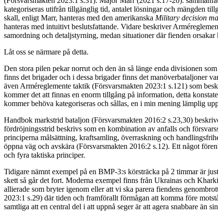
(Försvarsmakten 2023:1 s.31). Major Marr (2021 s.17-20). sammanfatta
kategoriseras utifrån tillgänglig tid, antalet lösningar och mängden ti
skall, enligt Marr, hanteras med den amerikanska
Military decision m
hanteras med intuitivt beslutsfattande. Vidare beskriver Arméreglemen
samordning och detaljstyrning, medan situationer där fienden orsakar
Låt oss se närmare på detta.
Den stora pilen pekar norrut och den än så länge enda divisionen som
finns det brigader och i dessa brigader finns det manöverbataljoner va
även Arméreglemente taktik (Försvarsmakten 2023:1 s.121) som beskrive
kommer det att finnas en enorm tillgång på information, detta konsta
kommer behöva kategoriseras och sållas, en i min mening lämplig uppgift
Handbok markstrid bataljon (Försvarsmakten 2016:2 s.23,30) beskriver at
fördröjningsstrid beskrivs som en kombination av anfalls och försvars
principerna målsättning, kraftsamling, överraskning och handlingsfrih
öppna väg och avskära (Försvarsmakten 2016:2 s.12). Ett något förenklat
och fyra taktiska principer.
Tidigare nämnt exempel på en BMP-3:s körsträcka på 2 timmar är just 
skett så går det fort. Moderna exempel finns från Ukrainas och Khar
allierade som bryter igenom eller att vi ska parera fiendens genombrot
2023:1 s.29) där tiden och framförallt förmågan att komma före motst
samtliga att en central del i att uppnå seger är att agera snabbare än si