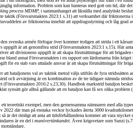
r i sin monografi, med stöd av ett antal psykologer hur man i en militä
llgänglig information. Problem som kan hanteras med gott om tid, där det 
aking process
MDMP,
i sammanhanget att likställa med analytiskt beslu
te taktik (Försvarsmakten 2023:1 s.31) att verksamhet där friktionerna 
 huvuddelen av friktionerna innebär att uppdragsstyrning och låg grad 
 den svenska armén förfogar över kommer troligen att strida i ett kår
rs uppgift är att genomföra strid (Försvarsmakten 2023:1 s.15). Här anta
r att divisionens uppgift är att skapa förutsättningar för att brigaden 
terar bland annat Försvarsmakten i en rapport om lärdomarna från krige
 för en stab vars uttalade ansvar är att skapa förutsättningar för briga
t bataljonens val av taktisk metod väljs utifrån de fyra stridssätten anf
strid och avvärjning är en kombination av de tre tidigare nämnda strids
et (Försvarsmakten 2016:2 s.23,30). Handbok markstrid bataljon beskriver
 synsätt gör alltså gällande att en bataljon kan få sex olika problem (s
ett teoretiskt exempel, men den gemensamma nämnaren med alla typer av
kiv 2022 där man på enstaka veckor lyckades återta 3000 kvadratkilom
t så är det rimligt att anta att tidsförhållandena kommer att vara myck
åndaren är en del i
manövertänkandet.
Även krigsvetare som Sunzi (s.7
n motståndare.