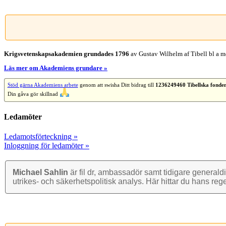
Facebook
X
Reddit
LinkedIn
WhatsApp
Tumblr
Pinterest
Vk
E-
post
Krigsvetenskap­sakademien grundades 1796
av Gustav Wilhelm af Tibell bl a me
Läs mer om Akademiens grundare »
Stöd gärna Akademiens arbete
genom att swisha Ditt bidrag till
1236249460 Tibellska fonde
Din gåva gör skillnad
Ledamöter
Ledamotsförteckning »
Inloggning för ledamöter »
Michael Sahlin
är fil dr, ambassadör samt tidigare general­di
utrikes- och säkerhets­politisk analys. Här hittar du hans reg