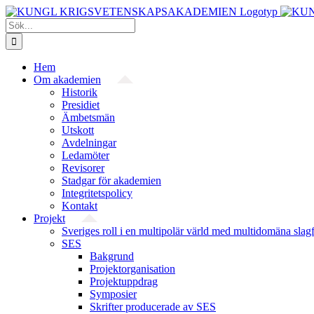
Fortsätt
till
Sök
innehållet
efter:
Hem
Om akademien
Historik
Presidiet
Ämbetsmän
Utskott
Avdelningar
Ledamöter
Revisorer
Stadgar för akademien
Integritetspolicy
Kontakt
Projekt
Sveriges roll i en multipolär värld med multidomäna slag
SES
Bakgrund
Projekt­organisation
Projektuppdrag
Symposier
Skrifter producerade av SES