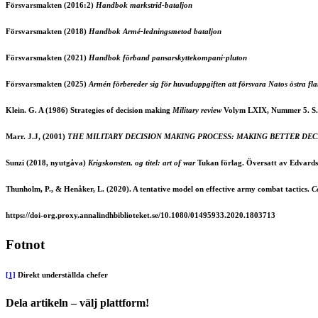
Försvarsmakten (2016:2)
Handbok markstrid-bataljon
Försvarsmakten (2018)
Handbok Armé-ledningsmetod bataljon
Försvarsmakten (2021)
Handbok förband pansarskyttekompani-pluton
Försvarsmakten (2025)
Armén förbereder sig för huvuduppgiften att försvara Natos östra fl
Klein. G. A (1986) Strategies of decision making
Military review
Volym LXIX, Nummer 5. S.
Marr. J.J, (2001)
THE MILITARY DECISION MAKING PROCESS: MAKING BETTER DEC
Sunzi (2018, nyutgåva)
Krigskonsten, og titel: art of war
Tukan förlag. Översatt av Edvards
Thunholm, P., & Henåker, L. (2020). A tentative model on effective army combat tactics.
C
https://doi-org.proxy.annalindhbiblioteket.se/10.1080/01495933.2020.1803713
Fotnot
[1]
Direkt underställda chefer
Dela artikeln – välj plattform!