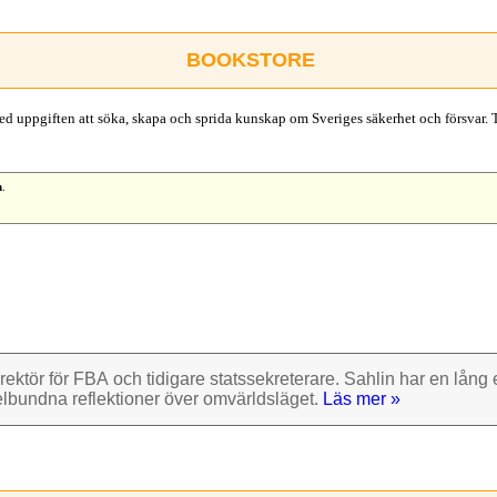
BOOKSTORE
d uppgiften att söka, skapa och sprida kunskap om Sveriges säkerhet och försvar. 
n
.
rektör för FBA och tidigare stats­sekre­terare. Sahlin har en lång e
el­bundna reflek­tioner över omvärlds­läget.
Läs mer »