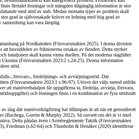
r, beslutsfattarkontext kan kategorisera problem. Problemen kan
finns flertalet lösningar och mängden tillgänglig information är stor
tsfattande med stöd av stab. Medan motsatta typer av problem skall
i stor grad är självorsakade kräver en ledning med hög grad av
av samordning kan vara lämplig.
sammanhang på Nordkalotten (Försvarsmakten 2025). I denna division
s att huvuddelen av friktionerna orsakas av fienden. Detta styrker
och bataljonen skall kunna vinna duellen. På det moderna slagfältet
t i Ukraina (Försvarsmakten 2023:2 s.24-25). Denna information
dens strid.
alls-, försvars-, fördröjnings- och avvärjningsstrid. Där
sätten (Försvarsmakten 2023:1 s.96-97). Utöver det väljs metod utifrån
 att manöverbataljon får uppgifterna ta, fördröja, avvärja, försvara,
tridsuppgifter) och lösningen finns i en kombination av fyra stridssätt
 slag där manöverkrigföring har tillämpats är att när ett genombrott
eter (Bachega, Guerin & Murphy 2022). Så oavsett om det är vi med
et snäva. Detta påtalas även i Arméreglemente Taktik (Försvarsmakten
3), Friedman (s.62-64) och Thunholm & Henåker (2020) identifierar