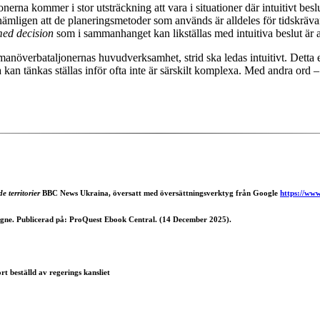
rna kommer i stor utsträckning att vara i situationer där intuitivt besl
ämligen att de planeringsmetoder som används är alldeles för tidskrävand
med decision
som i sammanhanget kan likställas med intuitiva beslut är avg
manöverbataljonernas huvudverksamhet, strid ska ledas intuitivt. Detta e
 kan tänkas ställas inför ofta inte är särskilt komplexa. Med andra ord 
e territorier
BBC News Ukraina, översatt med översättningsverktyg från Google
https://ww
Vergne. Publicerad på: ProQuest Ebook Central. (14 December 2025).
t beställd av regerings kansliet