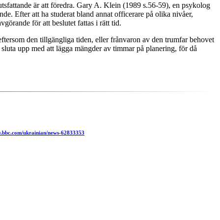
utsfattande är att föredra. Gary A. Klein (1989 s.56-59), en psykolog
e. Efter att ha studerat bland annat officerare på olika nivåer,
örande för att beslutet fattas i rätt tid.
ftersom den tillgängliga tiden, eller frånvaron av den trumfar behovet
– sluta upp med att lägga mängder av timmar på planering, för då
w.bbc.com/ukrainian/news-62833353