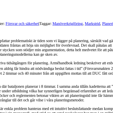
ier:
Försvar och säkerhet
|
Taggar:
Manöverkrigföring
,
Markstrid
,
Planer
fattar problematiskt är tiden som vi lägger på planering, särskilt vad g
aten fråntas att höja sin möjlighet för överlevnad. Det skall påtalas att 
 stycken som stödjer min argumentation, detta helt medvetet för att påtala
planeringsmodellerna kan ge sken av.
riva tidsåtgången för planering. Arméhandbok ledning beskriver att enbart
en aldrig får hindra att nödvändiga beslut fattas i tid” (Försvarsmakte
r det 2 timmar och 40 minuter från att uppgiften mottas till att DUC fåt
där bataljonen planerar i 8 timmar. I samma anda tillåts kadetterna att 
r under utbildning vilka har synnerligen begränsad erfarenhet av att led
öcker och reglementen betonar vikten av att planeringstid inte får hämma
ånglar till det och går vilse i våra planeringsmetoder.
r enkla problem hanteras med ett intuitivt beslutsfattande medan kompl