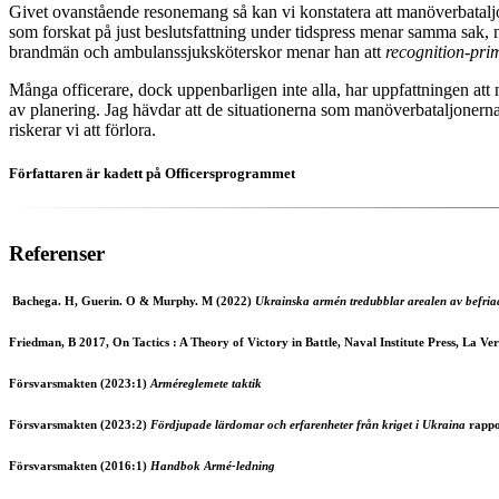
Givet ovanstående resonemang så kan vi konstatera att manöverbataljone
som forskat på just beslutsfattning under tidspress menar samma sak, n
brandmän och ambulanssjuksköterskor menar han att
recognition-pri
Många officerare, dock uppenbarligen inte alla, har uppfattningen att 
av planering. Jag hävdar att de situationerna som manöverbataljonerna
riskerar vi att förlora.
Författaren är kadett på Officersprogrammet
Referenser
Bachega. H, Guerin. O & Murphy. M (2022)
Ukrainska armén tredubblar arealen av befriad
Friedman, B 2017, On Tactics : A Theory of Victory in Battle, Naval Institute Press, La 
Försvarsmakten (2023:1)
Arméreglemete taktik
Försvarsmakten (2023:2)
Fördjupade lärdomar och erfarenheter från kriget i Ukraina
rappor
Försvarsmakten (2016:1)
Handbok Armé-ledning