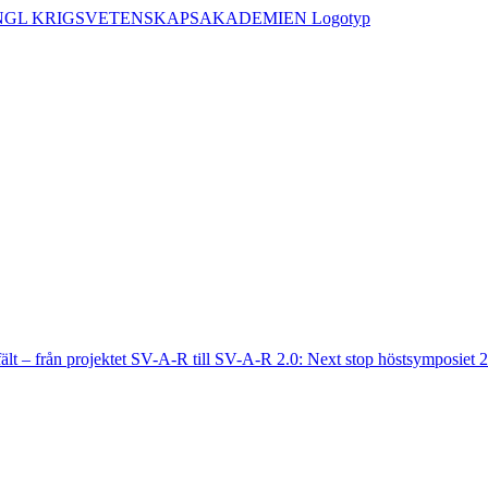
fält – från projektet SV-A-R till SV-A-R 2.0: Next stop höstsymposiet 