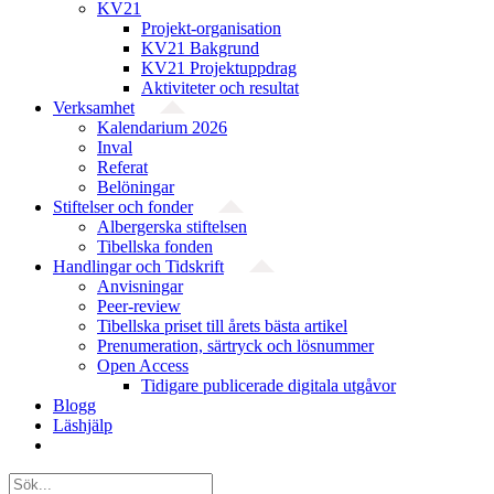
KV21
Projekt-organisation
KV21 Bakgrund
KV21 Projektuppdrag
Aktiviteter och resultat
Verksamhet
Kalendarium 2026
Inval
Referat
Belöningar
Stiftelser och fonder
Albergerska stiftelsen
Tibellska fonden
Handlingar och Tidskrift
Anvisningar
Peer-review
Tibellska priset till årets bästa artikel
Prenumeration, särtryck och lösnummer
Open Access
Tidigare publicerade digitala utgåvor
Blogg
Läshjälp
Sök