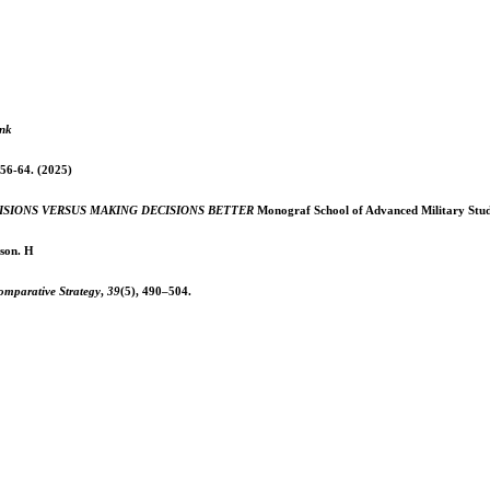
ank
56-64. (2025)
ISIONS VERSUS MAKING DECISIONS BETTER
Monograf School of Advanced Military Stu
son. H
omparative Strategy
,
39
(5), 490–504.