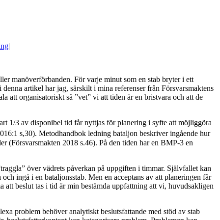
ing
|
äller manöverförbanden. För varje minut som en stab bryter i ett
i denna artikel har jag, särskilt i mina referenser från Försvarsmaktens
 att organisatoriskt så ”vet” vi att tiden är en bristvara och att de
 1/3 av disponibel tid får nyttjas för planering i syfte att möjliggöra
n 2016:1 s,30). Metodhandbok ledning bataljon beskriver ingående hur
t order (Försvarsmakten 2018 s.46). På den tiden har en BMP-3 en
”traggla” över vädrets påverkan på uppgiften i timmar. Självfallet kan
a och ingå i en bataljonsstab. Men en acceptans av att planeringen får
 att beslut tas i tid är min bestämda uppfattning att vi, huvudsakligen
exa problem behöver analytiskt beslutsfattande med stöd av stab