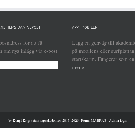
NS HEMSIDA VIA EPOST
APP I MOBILEN
ostadress för att få
Lägg en genväg till akadem
 om nya inlägg via e-post.
på mobilens eller surfplattan
startskärm. Fungerar som e
mer »
(c) Kungl Krigsvetenskapsakademien 2013–
2026 | Form:
MABRAB
|
Admin login