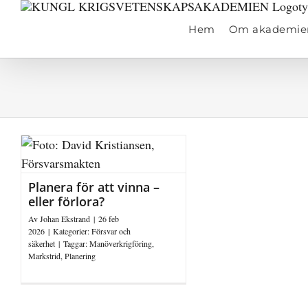
Fortsätt
till
Hem
Om akademie
innehållet
Planera för att vinna –
eller förlora?
Av
Johan Ekstrand
|
26 feb
2026
|
Kategorier:
Försvar och
säkerhet
|
Taggar:
Manöverkrigföring
,
Markstrid
,
Planering