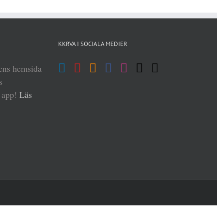
KKRVA I SOCIALA MEDIER
iens hemsida
s
n app!
Läs