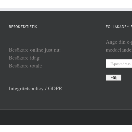
BESÖKSTATISTIK
FÖLJ AKADEMIE
Ange din e-p
Besökare online just nu:
meddelanden
Besökare idag:
E-
Besökare totalt:
postadress
Följ
Integritetspolicy / GDPR