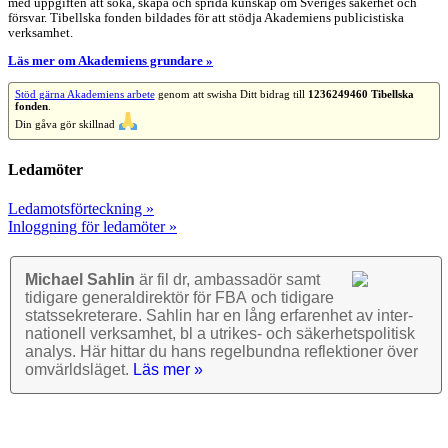
med uppgiften att söka, skapa och sprida kunskap om Sveriges säkerhet och
försvar. Tibellska fonden bildades för att stödja Akademiens publicistiska
verksamhet.
Läs mer om Akademiens grundare »
Stöd gärna Akademiens arbete
genom att swisha Ditt bidrag till
1236249460 Tibellska
fonden
.
Din gåva gör skillnad
Ledamöter
Ledamotsförteckning »
Inloggning för ledamöter »
Michael Sahlin
är fil dr, ambassadör samt
tidigare general­direktör för FBA och tidigare
stats­sekre­terare. Sahlin har en lång erfarenhet av inter­
nationell verk­samhet, bl a utrikes- och säkerhets­politisk
analys. Här hittar du hans regel­bundna reflek­tioner över
omvärlds­läget.
Läs mer »