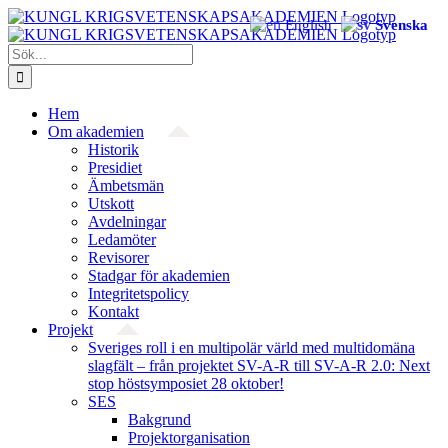
Fortsätt
English
Svenska
till
innehållet
Sök
efter:
Hem
Om akademien
Historik
Presidiet
Ämbetsmän
Utskott
Avdelningar
Ledamöter
Revisorer
Stadgar för akademien
Integritetspolicy
Kontakt
Projekt
Sveriges roll i en multipolär värld med multidomäna
slagfält – från projektet SV-A-R till SV-A-R 2.0: Next
stop höstsymposiet 28 oktober!
SES
Bakgrund
Projekt­organisation