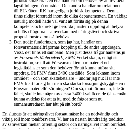
juridisk karaktär. Den ena handlar om behovet av att revidera
lagstiftningen på området. Den andra handlar om relationen
till EU-rätten. RK har gedigen juridisk kompetens. Denna
finns rikligt företrädd inom de olika departementen. En väldigt
naturlig modell hade väl varit att förlita sig på denna
kompetens och direkt ge berörda jurister i uppdrag att belysa
och lösa frågorna i samverkan med näringslivet och skriva
propositionstext om så behövs.
Den tredje funderingen, som jag har, handlar om
försvarsmaterielfrågornas koppling till de andra uppdragen.
Visst, det finns ett samband. Men just dessa frågor hanteras ju
av
Försvarets Materielverk, FMV.
Verket ska ju, enligt sin
instruktion, se till att Försvarsmakten har materiel och
logistiktjänster som den behöver för att kunna utföra sitt
uppdrag. På FMV finns 3400 anställda. Som lekman inom
området – och som skattebetalare – undrar jag nu: Har inte
FMV klart för sig hur man ska stärka försörjningstryggheten i
Försvarsmaterielförsörjningen? Om så, mot förmodan, inte är
fallet, skulle inte några av dessa 3400 kvalificerade tjänstemän
kunna avdelas för att ta itu med de frågor som nu
enmansutredaren har fått på sitt bord?
En slutsats är att näringslivet fortsatt måste ha en nödvändig och
viktig roll inom totalförsvaret. Vi har en nästan hundraårig tradition
av samverkan mellan offentlig sektor och näringslivet inom området.