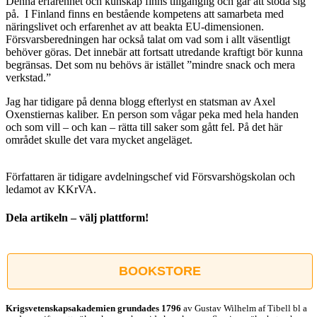
Denna erfarenhet och kunskap finns tillgänglig och går att stöda sig
på. I Finland finns en bestående kompetens att samarbeta med
näringslivet och erfarenhet av att beakta EU-dimensionen.
Försvarsberedningen har också talat om vad som i allt väsentligt
behöver göras. Det innebär att fortsatt utredande kraftigt bör kunna
begränsas. Det som nu behövs är istället ”mindre snack och mera
verkstad.”
Jag har tidigare på denna blogg efterlyst en statsman av Axel
Oxenstiernas kaliber. En person som vågar peka med hela handen
och som vill – och kan – rätta till saker som gått fel. På det här
området skulle det vara mycket angeläget.
Författaren är tidigare avdelningschef vid Försvarshögskolan och
ledamot av KKrVA.
Dela artikeln – välj plattform!
Facebook
X
Reddit
LinkedIn
WhatsApp
Tumblr
Pinterest
Vk
E-
post
BOOKSTORE
Krigsvetenskap­sakademien grundades 1796
av Gustav Wilhelm af Tibell bl a