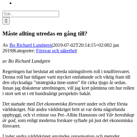
Sök
efter:
Måste allting utredas en gång till?
Av
Bo Richard Lundgren
|
2019-07-02T20:14:15+02:00
2 jan
2019
|
Kategorier:
Försvar och säkerhet
|
av Bo Richard Lundgren
Regeringen har beslutat att utreda näringslivets roll i totalförsvaret.
Denna roll har tidigare varit mycket omfattande och viktig fram till
den olycksaliga ”strategiska time-outen” för cirka tjugo år sedan.
Innan jag diskuterar utredningen, vill jag kort påminna om hur rollen
i stort sett ut i ett hundraårigt perspektiv bakåt.
Det startade med
Det ekonomiska försvaret
under och efter första
världskriget. När andra världskriget bröt ut var detta någorlunda
uppbyggt, och vi erinrar oss Per–Albin Hanssons ord
Vår beredskap
är god,
som enligt moderna forskare syftade på just det ekonomiska
försvaret.
Under andra världskriget användes organisation och metoder