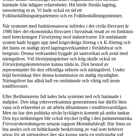
hämtade från tidigare erfarenheter. Hit hörde förstås lagring,
ransonering m m. Vi hade också en tid ett
Folkhushållningsdepartement och en Folkhushållningsminister.
När systemet med funktionsansvar infördes i det civila försvaret år
1986 blev det ekonomiska försvaret i huvudsak ersatt av en funktion
med beteckningen
Försörjning med industrivaror.
Ett omfattande
system hade byggts upp med krigsviktiga företag s k K-företag och
det fanns en statligt styrd lagringsverksamhet i förrådsbyar och
bergrum. Denna verksamhet byggde på samverkan och avtal med
näringslivet. Vid försörjningskriser och krig skulle också en
Försörjningskommission
kunna träda in. Den bestod av
representanter för den offentliga sektorn och näringslivet. Under
höjd beredskap blev denna kommission en statlig myndighet.
Näringslivet har alltså haft en omfattande och viktig roll inom
totalförsvaret.
Efter Berlinmurens fall lades hela systemet ned och hamnade i
malpåse. Den idag yrkesverksamma generationen har därför liten
vana och erfarenhet av att arbeta tillsammans i totalförsvarsfrågor.
Men nu har den politiska nivån lyckligtvis kommit på andra tankar.
Den nya inriktningen blir också mycket tydlig i den parlamentariska
Försvarsberedningens
senaste rapport
Motståndskraft.
Här finns en
bra analys och en heltäckande beskrivning av vad som behöver
göras för att näringslivet åter ska kunna spela en nödvändig roll