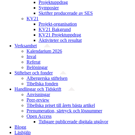
Projektuppdrag
Symposier
Skrifter producerade av SES
KV21
Projekt-organisation
KV21 Bakgrund
KV21 Projektuppdrag
Aktiviteter och resultat
Verksamhet
Kalendarium 2026
Inval
Referat
Belöningar
Stiftelser och fonder
Albergerska stiftelsen
Tibellska fonden
Handlingar och Tidskrift
Anvisningar
Peer-review
Tibellska priset till årets bästa artikel
Prenumeration, särtryck och lösnummer
Open Access
Tidigare publicerade digitala utgåvor
Blogg
Läshjälp