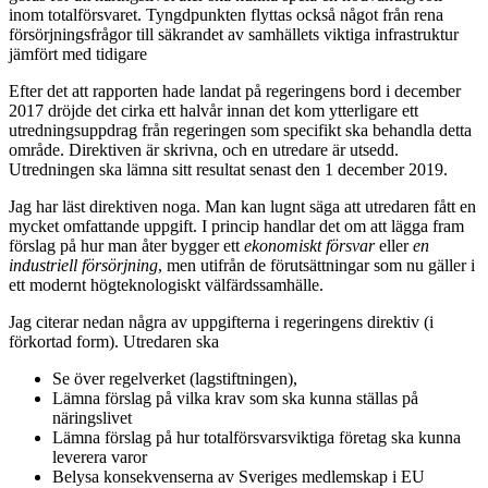
inom totalförsvaret. Tyngdpunkten flyttas också något från rena
försörjningsfrågor till säkrandet av samhällets viktiga infrastruktur
jämfört med tidigare
Efter det att rapporten hade landat på regeringens bord i december
2017 dröjde det cirka ett halvår innan det kom ytterligare ett
utredningsuppdrag från regeringen som specifikt ska behandla detta
område. Direktiven är skrivna, och en utredare är utsedd.
Utredningen ska lämna sitt resultat senast den 1 december 2019.
Jag har läst direktiven noga. Man kan lugnt säga att utredaren fått en
mycket omfattande uppgift. I princip handlar det om att lägga fram
förslag på hur man åter bygger ett
ekonomiskt försvar
eller
en
industriell försörjning
, men utifrån de förutsättningar som nu gäller i
ett modernt högteknologiskt välfärdssamhälle.
Jag citerar nedan några av uppgifterna i regeringens direktiv (i
förkortad form). Utredaren ska
Se över regelverket (lagstiftningen),
Lämna förslag på vilka krav som ska kunna ställas på
näringslivet
Lämna förslag på hur totalförsvarsviktiga företag ska kunna
leverera varor
Belysa konsekvenserna av Sveriges medlemskap i EU