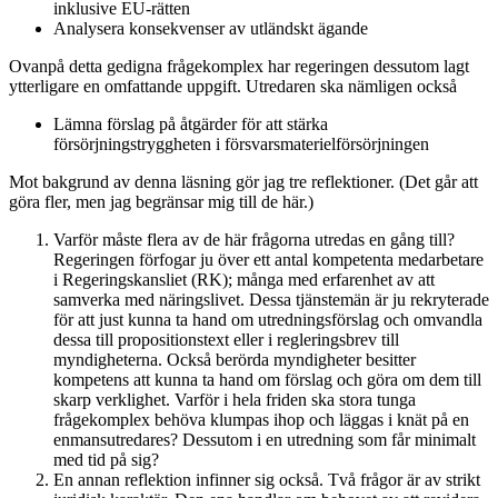
inklusive EU-rätten
Analysera konsekvenser av utländskt ägande
Ovanpå detta gedigna frågekomplex har regeringen dessutom lagt
ytterligare en omfattande uppgift. Utredaren ska nämligen också
Lämna förslag på åtgärder för att stärka
försörjningstryggheten i försvarsmaterielförsörjningen
Mot bakgrund av denna läsning gör jag tre reflektioner. (Det går att
göra fler, men jag begränsar mig till de här.)
Varför måste flera av de här frågorna utredas en gång till?
Regeringen förfogar ju över ett antal kompetenta medarbetare
i Regeringskansliet (RK); många med erfarenhet av att
samverka med näringslivet. Dessa tjänstemän är ju rekryterade
för att just kunna ta hand om utredningsförslag och omvandla
dessa till propositionstext eller i regleringsbrev till
myndigheterna. Också berörda myndigheter besitter
kompetens att kunna ta hand om förslag och göra om dem till
skarp verklighet. Varför i hela friden ska stora tunga
frågekomplex behöva klumpas ihop och läggas i knät på en
enmansutredares? Dessutom i en utredning som får minimalt
med tid på sig?
En annan reflektion infinner sig också. Två frågor är av strikt