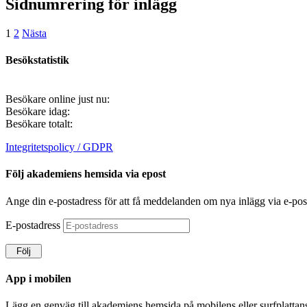
Sidnumrering för inlägg
1
2
Nästa
Besökstatistik
Besökare online just nu:
Besökare idag:
Besökare totalt:
Integritetspolicy / GDPR
Följ akademiens hemsida via epost
Ange din e-postadress för att få meddelanden om nya inlägg via e-pos
E-postadress
Följ
App i mobilen
Lägg en genväg till akademiens hemsida på mobilens eller surfplatta