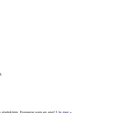
t.
ns startskärm. Fungerar som en app!
Läs mer »