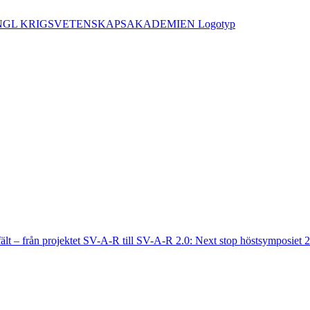
fält – från projektet SV-A-R till SV-A-R 2.0: Next stop höstsymposiet 