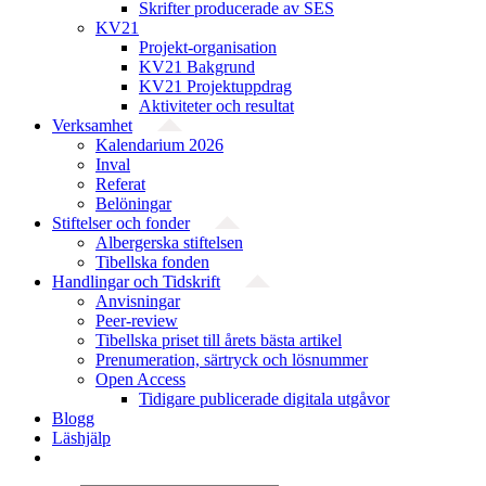
Skrifter producerade av SES
KV21
Projekt-organisation
KV21 Bakgrund
KV21 Projektuppdrag
Aktiviteter och resultat
Verksamhet
Kalendarium 2026
Inval
Referat
Belöningar
Stiftelser och fonder
Albergerska stiftelsen
Tibellska fonden
Handlingar och Tidskrift
Anvisningar
Peer-review
Tibellska priset till årets bästa artikel
Prenumeration, särtryck och lösnummer
Open Access
Tidigare publicerade digitala utgåvor
Blogg
Läshjälp