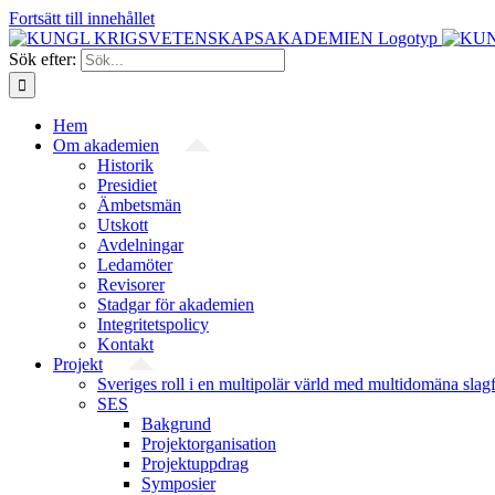
Fortsätt till innehållet
Sök efter:
Hem
Om akademien
Historik
Presidiet
Ämbetsmän
Utskott
Avdelningar
Ledamöter
Revisorer
Stadgar för akademien
Integritetspolicy
Kontakt
Projekt
Sveriges roll i en multipolär värld med multidomäna slag
SES
Bakgrund
Projekt­organisation
Projektuppdrag
Symposier