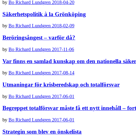
by
Bo Richard Lundgren
2018-04-20
Säkerhetspolitik à la Grönköping
by
Bo Richard Lundgren
2018-02-09
Beröringsångest – varför då?
by
Bo Richard Lundgren
2017-11-06
Var finns en samlad kunskap om den nationella säke
by
Bo Richard Lundgren
2017-08-14
Utmaningar för krisberedskap och totalförsvar
by
Bo Richard Lundgren
2017-06-01
Begreppet totalförsvar måste få ett nytt innehåll – for
by
Bo Richard Lundgren
2017-06-01
Strategin som blev en önskelista