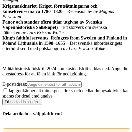
Enegren
Krigsmaskineriet. Kriget, förutsättningarna och
konsekvenserna ca 1780–1820
– Recension av
av Magnus
Perlestam
Fanor och standar (flera titlar utgivna av Svenska
Vapenhistoriska Sällskapet)
– Ett storverk om svenska
fälttecken
av Lars Ericson Wolke
King’s faithful servants. Refugees from Sweden and Finland in
Poland-Lithuania in 1598–1655
– Det svenska inbördeskrigets
efterbörd sedd med polska ögon
av Lars Ericson Wolke
Militärhistorisk tidskrift 2024 kan kostnadsfritt laddas ned. Ange din
epostadress för att få en länk för nedladdning.
E-postadress:
Jag godkänner att min e-postadress och nedladdningsaktivitet kan
sparas för detaljerad analys
Dela artikeln – välj plattform!
Facebook
X
Reddit
LinkedIn
WhatsApp
Tumblr
Pinterest
Vk
E-
post