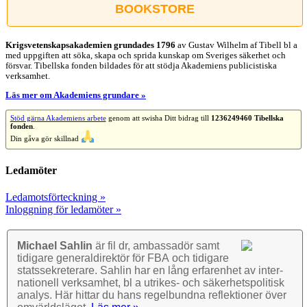
BOOKSTORE
Krigsvetenskap­sakademien grundades 1796
av Gustav Wilhelm af Tibell bl a
med uppgiften att söka, skapa och sprida kunskap om Sveriges säkerhet och
försvar. Tibellska fonden bildades för att stödja Akademiens publicistiska
verksamhet.
Läs mer om Akademiens grundare »
Stöd gärna Akademiens arbete
genom att swisha Ditt bidrag till
1236249460 Tibellska
fonden
.
Din gåva gör skillnad
Ledamöter
Ledamotsförteckning »
Inloggning för ledamöter »
Michael Sahlin
är fil dr, ambassadör samt
tidigare general­direktör för FBA och tidigare
stats­sekre­terare. Sahlin har en lång erfarenhet av inter­
nationell verk­samhet, bl a utrikes- och säkerhets­politisk
analys. Här hittar du hans regel­bundna reflek­tioner över