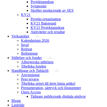
Projektuppdrag
Symposier
Skrifter producerade av SES
KV21
Projekt-organisation
KV21 Bakgrund
KV21 Projektuppdrag
Aktiviteter och resultat
Verksamhet
Kalendarium 2026
Inval
Referat
Belöningar
Stiftelser och fonder
Albergerska stiftelsen
Tibellska fonden
Handlingar och Tidskrift
Anvisningar
Peer-review
Tibellska priset till årets bästa artikel
Prenumeration, särtryck och lösnummer
Open Access
Tidigare publicerade digitala utgåvor
Blogg
Läshjälp