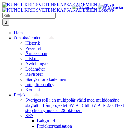
Fortsätt
English
Svenska
till
innehållet
Sök
efter:
Hem
Om akademien
Historik
Presidiet
Ämbetsmän
Utskott
Avdelningar
Ledamöter
Revisorer
Stadgar för akademien
Integritetspolicy
Kontakt
Projekt
Sveriges roll i en multipolär värld med multidomäna
slagfält – från projektet SV-A-R till SV-A-R 2.0: Next
stop höstsymposiet 28 oktober!
SES
Bakgrund
Projekt­organisation