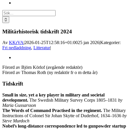
Sök
efter:
Militärhistorisk tidskrift 2024
Av
KKrVA
|
2026-01-25T12:58:16+01:00
25 jan 2026
|
Kategorier:
Fri nedladdning
,
Litteratur
|
Visa
större
Förord av Björn Körlof (avgående redaktör)
bild
Förord av Thomas Roth (ny redaktör fr o m detta år)
Tidskrift
Small in size, yet a key player in military and societal
development.
The Swedish Military Survey Corps 1805–1831
by
Maria Gussarsson
The Words of Command Practised in the regiment.
The Military
Instructions of Colonel Sir Johan Skytte of Duderhof, 1634–1636
by
Steve Murdoch
Nobel’s long-distance correspondence led to gunpowder startup