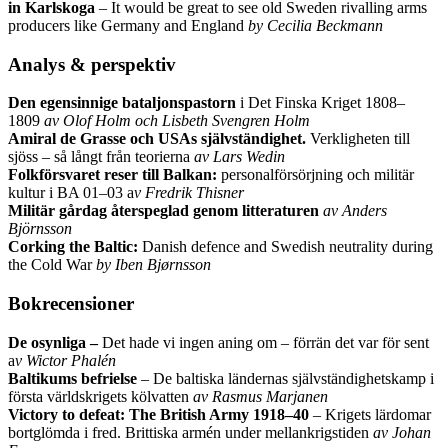
in Karlskoga
– It would be great to see old Sweden rivalling arms
producers like Germany and England
by Cecilia Beckmann
Analys & perspektiv
Den egensinnige bataljonspastorn
i Det Finska Kriget 1808–
1809
av Olof Holm och Lisbeth Svengren Holm
Amiral de Grasse och USAs självständighet.
Verkligheten till
sjöss – så långt från teorierna
av Lars Wedin
Folkförsvaret reser till Balkan:
personalförsörjning och militär
kultur i BA 01–03 a
v Fredrik Thisner
Militär gårdag återspeglad genom litteraturen
av Anders
Björnsson
Corking the Baltic:
Danish defence and Swedish neutrality during
the Cold War
by Iben Bjørnsson
Bokrecensioner
De osynliga –
Det hade vi ingen aning om – förrän det var för sent
a
v Wictor Phalén
Baltikums befrielse
– De baltiska ländernas självständighetskamp i
första världskrigets kölvatten
av Rasmus Marjanen
Victory to defeat: The British Army 1918–40
– Krigets lärdomar
bortglömda i fred. Brittiska armén under mellankrigstiden
av Johan