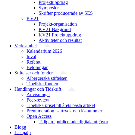
Projektuppdrag
Symposier
Skrifter producerade av SES
KV21
Projekt-organisation
KV21 Bakgrund
KV21 Projektuppdrag
Aktiviteter och resultat
Verksamhet
Kalendarium 2026
Inval
Referat
Belöningar
Stiftelser och fonder
Albergerska stiftelsen
Tibellska fonden
Handlingar och Tidskrift
Anvisningar
Peer-review
Tibellska priset till årets bästa artikel
Prenumeration, särtryck och lösnummer
Open Access
Tidigare publicerade digitala utgåvor
Blogg
Läshjälp