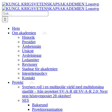
Fortsätt
till
innehållet
Sök
efter:
Hem
Om akademien
Historik
Presidiet
Ämbetsmän
Utskott
Avdelningar
Ledamöter
Revisorer
Stadgar för akademien
Integritetspolicy
Kontakt
Projekt
Sveriges roll i en multipolär värld med multidomäna
slagfält – från projektet SV-A-R till SV-A-R 2.0: Next
stop höstsymposiet 28 oktober!
SES
Bakgrund
Projekt­organisation