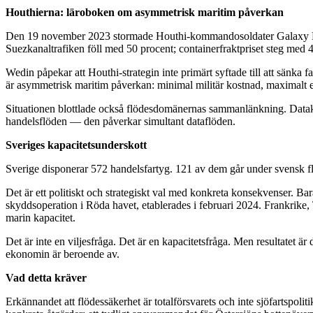
Houthierna: läroboken om asymmetrisk maritim påverkan
Den 19 november 2023 stormade Houthi-kommandosoldater Galaxy Lead
Suezkanaltrafiken föll med 50 procent; containerfraktpriset steg med 
Wedin påpekar att Houthi-strategin inte primärt syftade till att sänka 
är asymmetrisk maritim påverkan: minimal militär kostnad, maximalt e
Situationen blottlade också flödesdomänernas sammanlänkning. Datakab
handelsflöden — den påverkar simultant dataflöden.
Sveriges kapacitetsunderskott
Sverige disponerar 572 handelsfartyg. 121 av dem går under svensk fla
Det är ett politiskt och strategiskt val med konkreta konsekvenser. Ba
skyddsoperation i Röda havet, etablerades i februari 2024. Frankrike, 
marin kapacitet.
Det är inte en viljesfråga. Det är en kapacitetsfråga. Men resultatet
ekonomin är beroende av.
Vad detta kräver
Erkännandet att flödessäkerhet är totalförsvarets och inte sjöfartspolit