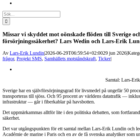
Sök
efter:
Missar vi skyddet mot oönskade flöden till Sverige o
försörjningssäkerhet? Lars Wedin och Lars-Erik Lun
Av
Lars-Erik Lundin
|
2026-06-29T06:59:54+02:00
29 jun 2026
|
Kateg
frågor
,
Projekt SMS
,
Samhällets motståndskraft
,
Ticker
|
Visa
större
Samtal: Lars-Eri
bild
Sverige har en självförsörjningsgrad för livsmedel på ungefär 50 proc
transporteras till sjöss. Och 95 procent av världens datatrafik — ink
infrastruktur — går i fiberkablar på havsbotten.
Det uppmärkammas alltför lite i den politiska debatten, som fortfarand
säkerhet.
Det var utgångspunkten för ett samtal mellan Lars-Erik Lundin och
Académie de marine i Paris och en av de få svenska analytiker som un