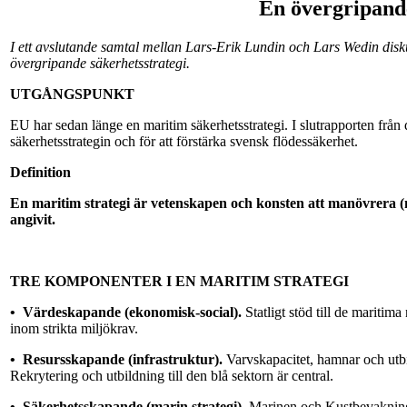
En övergripande
I ett avslutande samtal mellan Lars-Erik Lundin och Lars Wedin disk
övergripande säkerhetsstrategi.
UTGÅNGSPUNKT
EU har sedan länge en maritim säkerhetsstrategi. I slutrapporten frå
säkerhetsstrategin och för att förstärka svensk flödessäkerhet.
Definition
En maritim strategi är vetenskapen och konsten att manövrera (
angivit.
TRE KOMPONENTER I EN MARITIM STRATEGI
•
Värdeskapande (ekonomisk-social).
Statligt stöd till de maritim
inom strikta miljökrav.
•
Resursskapande (infrastruktur).
Varvskapacitet, hamnar och utb
Rekrytering och utbildning till den blå sektorn är central.
•
Säkerhetsskapande (marin strategi).
Marinen och Kustbevakningen