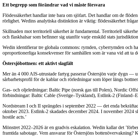
Ett begrepp som förändrar vad vi måste försvara
Flödessäkerhet handlar inte bara om sjöfart. Det handlar om de flöden
rörlighet. Wedins analytiska distinktion är viktig: flödessäkerhet frå
Skillnaden mot territoriell säkerhet är fundamental. Territoriell säke
och flaskhalsar som befinner sig utanför varje enskild stats jurisdiktio
Wedin identifierar tre globala commons: rymden, cyberrymden och havet
oproportionerliga konsekvenser för samhällen som är vana vid att ta 
Östersjöbottnen: ett aktivt slagfält
Mer än 4 000 AIS-utrustade fartyg passerar Östersjön varje dygn — un
sårbarhetsprofil för de kablar och rörledningar som löper längs bottne
Gas- och oljeledningar: Baltic Pipe (norsk gas till Polen), Nordic Off
förbindningar: Baltic Cable (Sverige–Tyskland), Estlink-2 (Finland–Es
Nordstream I och II sprängdes i september 2022 — det enda bekräftade 
oktober 2023. Estlink-2 skadades december 2024. I november 2024 s
hostile acts.’
Mönstret 2022–2026 är en gradvis eskalation. Wedin kallar det ’förber
framtida sabotage. Vem ansvarar för Östersjöns bottenövervakning? 