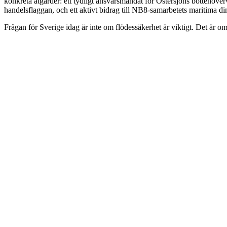
konkreta åtgärder: ett tydligt ansvarsmandat för Östersjöns bottenö
handelsflaggan, och ett aktivt bidrag till NB8-samarbetets maritima d
Frågan för Sverige idag är inte om flödessäkerhet är viktigt. Det är om d