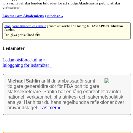
försvar. Tibellska fonden bildades för att stödja Akademiens publicistiska
verksamhet.
Läs mer om Akademiens grundare »
Stöd gärna Akademiens arbete
genom att swisha Ditt bidrag till
1236249460 Tibellska
fonden
.
🙏
Din gåva gör skillnad
Ledamöter
Ledamotsförteckning »
Inloggning för ledamöter »
Michael Sahlin
är fil dr, ambassadör samt
tidigare general­direktör för FBA och tidigare
stats­sekre­terare. Sahlin har en lång erfarenhet av inter­
nationell verk­samhet, bl a utrikes- och säkerhets­politisk
analys. Här hittar du hans regel­bundna reflek­tioner över
omvärlds­läget.
Läs mer »