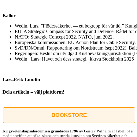
Källor
Wedin, Lars. ”Flödessäkerhet — ett begrepp för vår tid.” Kung
EU: A Strategic Compass for Security and Defence. Rådet för 
NATO: Strategic Concept 2022. NATO, juni 2022.
Europeiska kommissionen: EU Action Plan for Cable Security.
SvD/DN/Omni: Rapportering om Nordstream (sept 2022), Baltic 
Regeringen: Beslut om utvidgad Kustbevakningsjurisdiktion (IS
Wedin Lars: Havet och dess strategi, kkrva Stockholm 2025
Lars-Erik Lundin
Dela artikeln – välj plattform!
Facebook
X
Reddit
LinkedIn
WhatsApp
Tumblr
Pinterest
Vk
E-
post
BOOKSTORE
Krigsvetenskap­sakademien grundades 1796
av Gustav Wilhelm af Tibell bl a
med uppgiften att söka, skapa och sprida kunskap om Sveriges säkerhet och