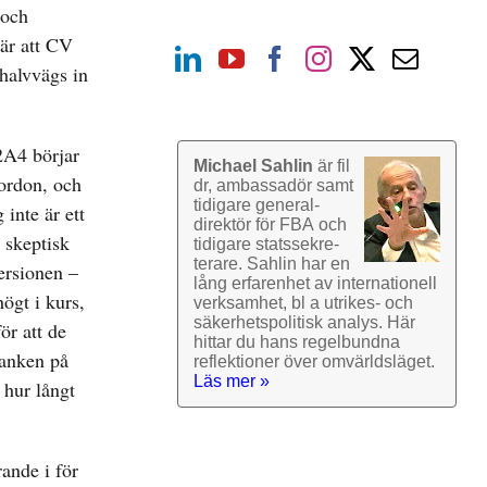
 och
är att CV
 halvvägs in
2A4 börjar
Michael Sahlin
är fil
fordon, och
dr, ambassadör samt
tidigare general­
 inte är ett
direktör för FBA och
 skeptisk
tidigare stats­sekre­
terare. Sahlin har en
ersionen –
lång erfarenhet av inter­nationell
ögt i kurs,
verk­samhet, bl a utrikes- och
säkerhets­politisk analys. Här
ör att de
hittar du hans regel­bundna
tanken på
reflek­tioner över omvärlds­läget.
Läs mer »
 hur långt
rande i för