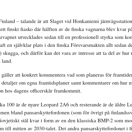
Finland – talande är att Slaget vid Honkaniemi järnvägsstatio
tt finskt fiasko där hälften av de finska vagnarna blev kvar på
arvapnet utvecklades sedan till en professionell styrka som ko
ft en självklar plats i den finska Försvarsmakten allt sedan d
ets) skugga, och därför kan det vara av intresse att ta del av hur
 land.
 gäller att konkret kommentera vad som planeras för framtide
åde detaljer om egna framtidsplaner samt kommentarer om hur 
don hos dagens officerskår framkommit.
vilka 100 är de nyare Leopard 2A6 och resterande är de äldre 
, men bland pansarskyttefordonen (som för övrigt på finlandss
ovjetiskt stål kvar i form av en den klassiska BMP-2 som modi
ill mitten av 2030-talet. Det andra pansarskyttefordonet i fi