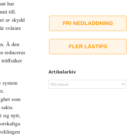
ant har
it till.
et av skydd
FRI NEDLADDNING
är svårare
en. Å den
FLER LÄSTIPS
an reduceras
träffsäker
Artikelarkiv
e system
Artikelarkiv
et.
lighet som
 sakta
 sig nytt,
torskaliga
ecklingen