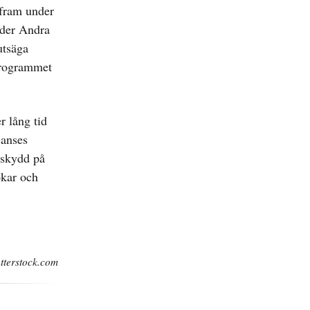
 fram under
nder Andra
utsäga
-programmet
r lång tid
 anses
 skydd på
ökar och
tterstock.com