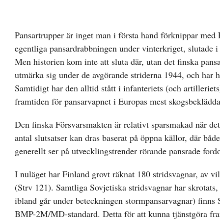
Visa
större
Pansartrupper är inget man i första hand förknippar med 
bild
egentliga pansardrabbningen under vinterkriget, slutade i e
Men historien kom inte att sluta där, utan det finska pans
utmärka sig under de avgörande striderna 1944, och har ha
Samtidigt har den alltid stått i infanteriets (och artilleri
framtiden för pansarvapnet i Europas mest skogsbeklädda
Den finska Försvarsmakten är relativt sparsmakad när det
antal slutsatser kan dras baserat på öppna källor, där b
generellt ser på utvecklingstrender rörande pansrade for
I nuläget har Finland grovt räknat 180 stridsvagnar, av 
(Strv 121). Samtliga Sovjetiska stridsvagnar har skrotats
ibland går under beteckningen stormpansarvagnar) finns S
BMP-2M/MD-standard. Detta för att kunna tjänstgöra fram t