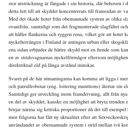
stor utsträckning är fångade i sin historia, där behoven i
detta lett till att skyddet koncentrerats till framsidan a
Med det ökade hotet från obemannade system av olika sla
ovanifrån, samtidigt som det fragmenterade slagfältet och
att håller flankerna och ryggen rena, vilket gör att hotet
nyckelterrängen i Finland är antingen urban eller skogskl
ena sidan erbjuder de bättre skydd mot en fiende som kan t
en av stridsvagnarnas nyckelförmågor eftersom möjlighete
direktriktad eld på långa avstånd minskar.
Svaret på de här utmaningarna kan komma att ligga i mer
och patrullrobotar (eng. loitering munitions) återtar sin el
Samtidigt ger utveckling inom framdrivning, allt från nya 
en del av skyddet, kanske en möjlighet att bryta trenden
börjar närma sig kritiska proportioner då det till exempel
men frågorna har fått ny aktualitet efter att Sexveckorskr
användandet av obemannade system i strid mellan två kon