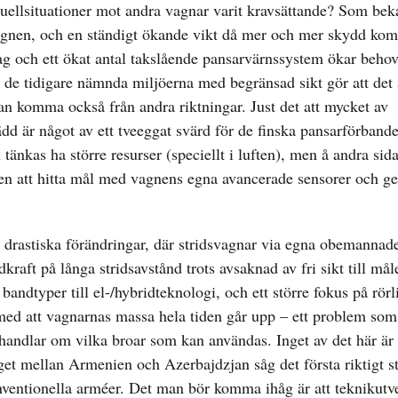
 duellsituationer mot andra vagnar varit kravsättande? Som bek
v vagnen, och en ständigt ökande vikt då mer och mer skydd komm
g och ett ökat antal takslående pansarvärnssystem ökar behov
 de tidigare nämnda miljöerna med begränsad sikt gör att det 
 kan komma också från andra riktningar. Just det att mycket av
ädd är något av ett tveeggat svärd för de finska pansarförband
änkas ha större resurser (speciellt i luften), men å andra sid
n att hitta mål med vagnens egna avancerade sensorer och ge 
 drastiska förändringar, där stridsvagnar via egna obemannad
dkraft på långa stridsavstånd trots avsaknad av fri sikt till mål
bandtyper till el-/hybridteknologi, och ett större fokus på rör
 med att vagnarnas massa hela tiden går upp – ett problem som
 handlar om vilka broar som kan användas. Inget av det här är i
iget mellan Armenien och Azerbajdzjan såg det första riktigt s
ventionella arméer. Det man bör komma ihåg är att teknikutv