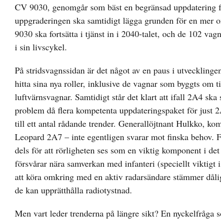
CV 9030, genomgår som bäst en begränsad uppdatering för
uppgraderingen ska samtidigt lägga grunden för en mer om
9030 ska fortsätta i tjänst in i 2040-talet, och de 102 v
i sin livscykel.
På stridsvagnssidan är det något av en paus i utveckling
hitta sina nya roller, inklusive de vagnar som byggts om 
luftvärnsvagnar. Samtidigt står det klart att ifall 2A4 ska s
problem då flera kompetenta uppdateringspaket för just 2
till ett antal rådande trender. Generallöjtnant Hulkko, k
Leopard 2A7 – inte egentligen svarar mot finska behov. Fr
dels för att rörligheten ses som en viktig komponent i det
försvårar nära samverkan med infanteri (speciellt viktigt
att köra omkring med en aktiv radarsändare stämmer dålig
de kan upprätthålla radiotystnad.
Men vart leder trenderna på längre sikt? En nyckelfråga som