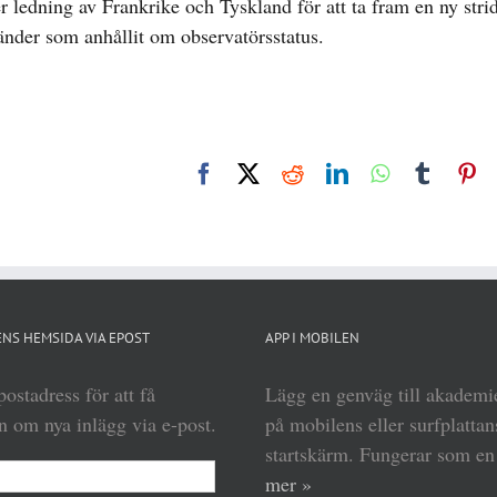
ledning av Frankrike och Tyskland för att ta fram en ny str
 länder som anhållit om observatörsstatus.
Facebook
X
Reddit
LinkedIn
WhatsApp
Tumbl
Pi
NS HEMSIDA VIA EPOST
APP I MOBILEN
ostadress för att få
Lägg en genväg till akadem
 om nya inlägg via e-post.
på mobilens eller surfplattan
startskärm. Fungerar som e
mer »