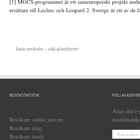
[1]
MGCS-programmet är ett sameuropeiskt projekt under 
ersättare till Leclerc och Leopard 2. Sverige är ett av de
Dela artikeln – välj plattform!
BESÖKSTATISTIK
FÖLJ AKADEMIE
Ange din e-p
Besökare online just nu:
meddelanden
Besökare idag:
E-
Besökare totalt: