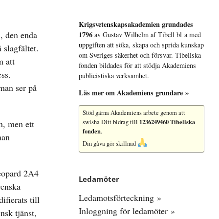
Krigsvetenskap­sakademien grundades
n, den enda
1796
av Gustav Wilhelm af Tibell bl a med
uppgiften att söka, skapa och sprida kunskap
 slagfältet.
om Sveriges säkerhet och försvar. Tibellska
m att
fonden bildades för att stödja Akademiens
ess.
publicistiska verksamhet.
 man ser på
Läs mer om Akademiens grundare »
Stöd gärna Akademiens arbete
genom att
1236249460 Tibellska
n, men ett
swisha Ditt bidrag till
fonden
.
man
Din gåva gör skillnad
Leopard 2A4
Ledamöter
venska
Ledamotsförteckning »
fierats till
Inloggning för ledamöter »
nsk tjänst,