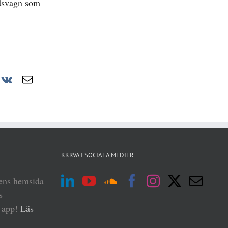
idsvagn som
r
nterest
Vk
E-
post
KKRVA I SOCIALA MEDIER
iens hemsida
s
n app!
Läs