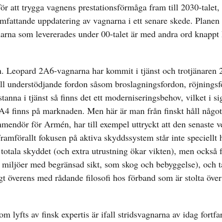
 att trygga vagnens prestationsförmåga fram till 2030-talet,
fattande uppdatering av vagnarna i ett senare skede. Planen 
agnarna som levererades under 00-talet är med andra ord knappt
en. Leopard 2A6-vagnarna har kommit i tjänst och trotjänaren 
till understödjande fordon såsom broslagningsfordon, röjnings
tanna i tjänst så finns det ett moderniseringsbehov, vilket i sig
A4 finns på marknaden. Men här är man från finskt håll något
ommendör för Armén, har till exempel uttryckt att den senaste v
amförallt fokusen på aktiva skyddssystem står inte speciellt h
 totala skyddet (och extra utrustning ökar vikten), men också f
 i miljöer med begränsad sikt, som skog och bebyggelse), och 
t överens med rådande filosofi hos förband som är stolta över
 lyfts av finsk expertis är ifall stridsvagnarna av idag fortfa