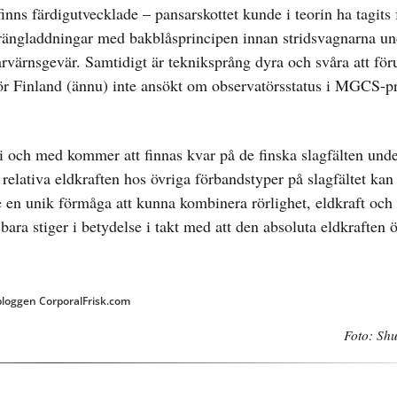
inns färdigutvecklade – pansarskottet kunde i teorin ha tagits
sprängladdningar med bakblåsprincipen innan stridsvagnarna u
rvärnsgevär. Samtidigt är tekniksprång dyra och svåra att för
varför Finland (ännu) inte ansökt om observatörsstatus i MGCS
 och med kommer att finnas kvar på de finska slagfälten unde
elativa eldkraften hos övriga förbandstyper på slagfältet kan
 en unik förmåga att kunna kombinera rörlighet, eldkraft och
bara stiger i betydelse i takt med att den absoluta eldkraften 
 bloggen CorporalFrisk.com
Foto: Shu