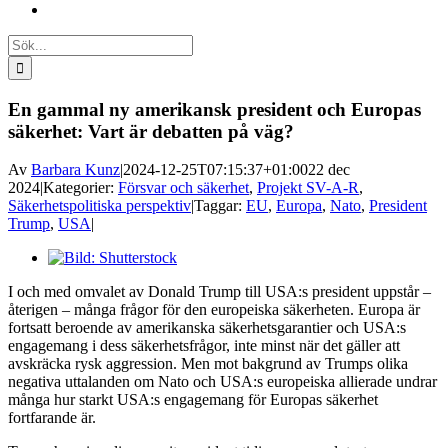
Sök
efter:
En gammal ny amerikansk president och Europas
säkerhet: Vart är debatten på väg?
Av
Barbara Kunz
|
2024-12-25T07:15:37+01:00
22 dec
2024
|
Kategorier:
Försvar och säkerhet
,
Projekt SV-A-R
,
Säkerhetspolitiska perspektiv
|
Taggar:
EU
,
Europa
,
Nato
,
President
Trump
,
USA
|
Visa
större
I och med omvalet av Donald Trump till USA:s president uppstår –
bild
återigen – många frågor för den europeiska säkerheten. Europa är
fortsatt beroende av amerikanska säkerhetsgarantier och USA:s
engagemang i dess säkerhetsfrågor, inte minst när det gäller att
avskräcka rysk aggression. Men mot bakgrund av Trumps olika
negativa uttalanden om Nato och USA:s europeiska allierade undrar
många hur starkt USA:s engagemang för Europas säkerhet
fortfarande är.