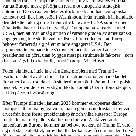
tänkandet om ”l’Europe de la défense”, d v s ”försvarets Europa” –
var att Europa måste påbörja en resa mot europeiskt strategisk
autonomi. Den visionen delades dock inte bland hans europeiska
kollegor och fick inget stöd i Washington. Från franskt håll handlade
den debatten aldrig om att man ville bli av med USA som partner
(Frankrike hade faktiskt ett väldigt nära operativt samarbete med
USA), men att man ansåg att den dåvarande graden av amerikanskt
engagemang inte skulle vara realistisk i framtiden och att Europa
behöver förbereda sig på ett mindre engagerat USA. Den
argumentationen hade inte så mycket med den amerikanske
presidenten att göra, utan byggde mest på strukturella faktorer – som
dock ansågs bli extra tydliga med Trump i Vita Huset.
Polen, slutligen, hade inte så många problem med Trump I –
tvärtom: i slutet av den första Trumpadministrationen hade landet
fler amerikanska soldater på sitt territorium än i början. Ur ett polskt
perspektiv var detta en viktig indikator för att USA fortfarande gick
att lita på som livförsäkring.
Efter Trumps tillträde i januari 2025 kommer européerna därför
knappast att kunna bygga vidare på en gemensam förståelse av vad
arvet från hans första presidentskap är och vilka slutsatser Europa
borde dra när det gäller säkerhet och försvar. Ändå verkar det
uppenbart att Europa kommer att behöva reagera på Trump II, vare
sig det sker kollektivt, individuellt eller kanske på en minilateral nivå
(till exempel i den nordisk-baltisk-polska gruppen). Huruvida sådana