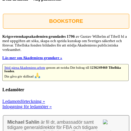
Facebook
X
Reddit
LinkedIn
WhatsApp
Tumblr
Pinterest
Vk
E-
post
BOOKSTORE
Krigsvetenskap­sakademien grundades 1796
av Gustav Wilhelm af Tibell bl a
med uppgiften att söka, skapa och sprida kunskap om Sveriges säkerhet och
försvar. Tibellska fonden bildades för att stödja Akademiens publicistiska
verksamhet.
Läs mer om Akademiens grundare »
Stöd gärna Akademiens arbete
genom att swisha Ditt bidrag till
1236249460 Tibellska
fonden
.
Din gåva gör skillnad
Ledamöter
Ledamotsförteckning »
Inloggning för ledamöter »
Michael Sahlin
är fil dr, ambassadör samt
tidigare general­direktör för FBA och tidigare