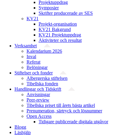
Projektuppdrag
Symposier
Skrifter producerade av SES
KV21
Projekt-organisation
KV21 Bakgrund
KV21 Projektuppdrag
Aktiviteter och resultat
Verksamhet
Kalendarium 2026
Inval
Referat
Belöningar
Stiftelser och fonder
Albergerska stiftelsen
Tibellska fonden
Handlingar och Tidskrift
Anvisningar
Peer-review
Tibellska priset till årets bästa artikel
Prenumeration, särtryck och lösnummer
Open Access
Tidigare publicerade digitala utgåvor
Blogg
Läshjälp