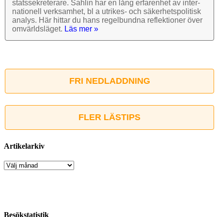
stats­sekre­terare. Sahlin har en lång erfarenhet av inter­
nationell verk­samhet, bl a utrikes- och säkerhets­politisk
analys. Här hittar du hans regel­bundna reflek­tioner över
omvärlds­läget.
Läs mer »
FRI NEDLADDNING
FLER LÄSTIPS
Artikelarkiv
Artikelarkiv
Besökstatistik