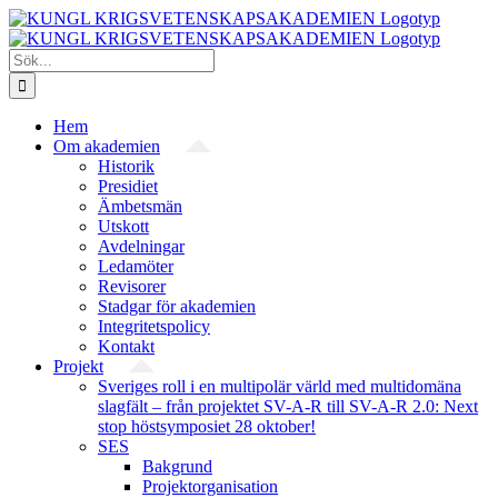
Fortsätt
till
innehållet
Sök
efter:
Hem
Om akademien
Historik
Presidiet
Ämbetsmän
Utskott
Avdelningar
Ledamöter
Revisorer
Stadgar för akademien
Integritetspolicy
Kontakt
Projekt
Sveriges roll i en multipolär värld med multidomäna
slagfält – från projektet SV-A-R till SV-A-R 2.0: Next
stop höstsymposiet 28 oktober!
SES
Bakgrund
Projekt­organisation