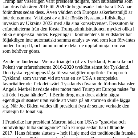
Trump har visserligen varit president tidigare, men slutsatserna som
kan dras från åren 2016 till 2020 är begränsade. Inte bara USA har
förändrats sedan dess. Även världen och Europas säkerhetsmiljö är
inte densamma. Viktigast av allt är förstås Rysslands fullskaliga
invasion av Ukraina 2022 med alla sina konsekvenser. Dessutom är
erfarenheterna från den första Trumpadministrationen mycket olika i
olika europeiska länder. Regeringar i kontinentens huvudstäder har
följaktligen inte automatiskt samma analys av vad som kan förväntas
under Trump II, och ännu mindre delar de uppfattningar om vad
som behöver göras.
Av de tre länderna i Weimartriangeln (d v s Tyskland, Frankrike och
Polen) var erfarenheterna 2016-2020 tveklöst sämst för Tyskland.
Den tyska regeringens låga försvarsutgifter upprörde Trump och
Tyskland, som var van vid att vara en av USA:s europeiska
favoritallierade, fick det svårt. Tysklands dåvarande förbundskansler
Angela Merkel hävdade efter mötet med Trump att Europa måste ”ta
sitt öde i egna händer”. I Berlin drog man dock aldrig några
egentliga slutsatser utan valde att vänta på att stormen skulle lägga
sig. När Joe Biden valdes till president fyra år senare verkade den
strategin ha lönat sig.
I Frankrike har president Macron talat om USA:s ”gradvisa och
oundvikliga tillbakadragande” från Europa sedan han tillträdde
2017. Hans främsta slutsats – helt i linje med det traditionella franska