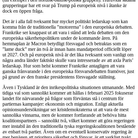
grupperingar har ett svar på Trump på europeisk nivå i åtanke är
dock en öppen fråga.
Det är i alla fall tveksamt hur mycket politiskt ledarskap som kan
komma från de traditionella ”motorerna” i den europeiska debatten.
Frankrike ser knappast ut att vara i stånd att leda debatten om den
europeiska säkerhetspolitiken under de kommande åren. På
hemmaplan är Macron betydligt försvagad och betraktas som en
”lame duck” mer än två år innan hans mandatperiod officiellt löper
ut 2027. Och på europeisk nivå är det lika tveksamt som vanligt om
några andra länder faktiskt skulle vara intresserade av att axla Paris’
ledarskap. Hur som helst kommer Frankrike antagligen att vara
ganska frånvarande i den europeiska försvarsdebatten framöver, just
på grund av den franske presidentens försvagade ställning.
Även i Tyskland är den inrikespolitiska situationen utmanande. Med
tidiga val som sannolikt kommer att hållas i februari 2025 fokuserar
landet för närvarande på frågor som förväntas stå i centrum för
partiernas kampanjer: ekonomin och migration. Enligt aktuella
opinionsundersökningar ser kristdemokraterna ut att vara de mest
sannolika vinnarna, men de kommer fortfarande att behöva hitta
koalitionspartners – sannolikt två, vilket kommer att göra regeringen
mer instabil än den traditionella tyska regeringskoalitionen bestående
av enbart två partier. Även om en eventuell konservativ regering är
mer benägen att prioritera säkerhet och försvar, är ett verkligt tyskt