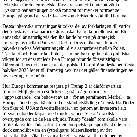
ledarskap för det europeiska försvaret sannolikt inte att vänta.
Tyskland har antagligen också förlorat för mycket förtroende i
Europa på grund av vad vissa ser som bristande stöd till Ukraina.
Dessa inhemska utmaningar är också del av förklaringen till varför
det fransk-tyska samarbetet är ganska dysfunktionellt just nu. Ett
annat skäl är naturligtvis den ihållande bristen på strategisk
konvergens mellan Paris och Berlin. Dessa bilaterala hinder
påverkar också Weimartriangeln, d v s samarbetet mellan Polen,
Tyskland och Frankrike. Polen, i sin tur, har nog inte den politiska
vikten för att ensamt leda hela Europa rörande försvarsfrågor.
Däremot finns det chanser att det polska EU-ordförandeskapet första
halvåret 2025 leder till framsteg t.ex. när det gäller finansieringen av
investeringar i området.
Hur Europa kommer att reagera på Trump 2 är därför svårt att
förutse. Möjligheterna sträcker sig från någon form av
”uppvaknande” om behovet av att – för att parafrasera Merkel – ta
Europas öde i egna händer till en skönhetstävling där enskilda länder
försöker bli USA:s favoritallierade, t ex genom att investera i sitt
försvar och/eller köpa amerikanska vapen. Vissa är faktiskt
övertygade om att de kan erbjuda Trump ”deals” som skulle vara
fördelaktiga för båda sidor. Ur ett europeiskt perspektiv skulle priset
dock sannolikt vara en (ytterligare) bilateralisering av det
transatlantiska säkerhetssamarbetet, i värsta fall till och med av