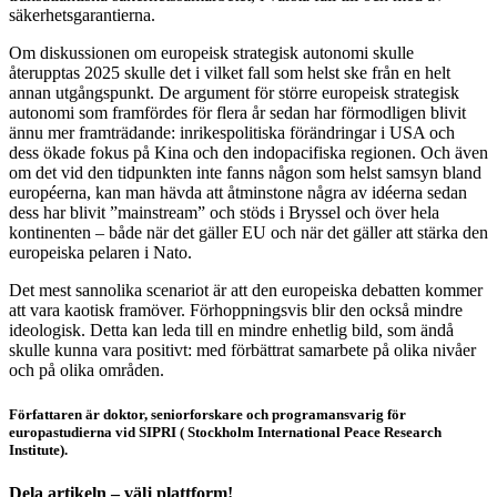
säkerhetsgarantierna.
Om diskussionen om europeisk strategisk autonomi skulle
återupptas 2025 skulle det i vilket fall som helst ske från en helt
annan utgångspunkt. De argument för större europeisk strategisk
autonomi som framfördes för flera år sedan har förmodligen blivit
ännu mer framträdande: inrikespolitiska förändringar i USA och
dess ökade fokus på Kina och den indopacifiska regionen. Och även
om det vid den tidpunkten inte fanns någon som helst samsyn bland
européerna, kan man hävda att åtminstone några av idéerna sedan
dess har blivit ”mainstream” och stöds i Bryssel och över hela
kontinenten – både när det gäller EU och när det gäller att stärka den
europeiska pelaren i Nato.
Det mest sannolika scenariot är att den europeiska debatten kommer
att vara kaotisk framöver. Förhoppningsvis blir den också mindre
ideologisk. Detta kan leda till en mindre enhetlig bild, som ändå
skulle kunna vara positivt: med förbättrat samarbete på olika nivåer
och på olika områden.
Författaren är doktor, seniorforskare och programansvarig för
europastudierna vid SIPRI ( Stockholm International Peace Research
Institute).
Dela artikeln – välj plattform!