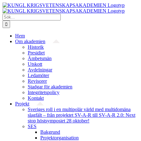
Fortsätt
till
innehållet
Sök
efter:
Hem
Om akademien
Historik
Presidiet
Ämbetsmän
Utskott
Avdelningar
Ledamöter
Revisorer
Stadgar för akademien
Integritetspolicy
Kontakt
Projekt
Sveriges roll i en multipolär värld med multidomäna
slagfält – från projektet SV-A-R till SV-A-R 2.0: Next
stop höstsymposiet 28 oktober!
SES
Bakgrund
Projekt­organisation