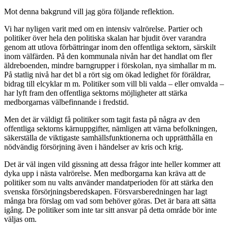
Mot denna bakgrund vill jag göra följande reflektion.
Vi har nyligen varit med om en intensiv valrörelse. Partier och
politiker över hela den politiska skalan har bjudit över varandra
genom att utlova förbättringar inom den offentliga sektorn, särskilt
inom välfärden. På den kommunala nivån har det handlat om fler
äldreboenden, mindre barngrupper i förskolan, nya simhallar m m.
På statlig nivå har det bl a rört sig om ökad ledighet för föräldrar,
bidrag till elcyklar m m. Politiker som vill bli valda – eller omvalda –
har lyft fram den offentliga sektorns möjligheter att stärka
medborgarnas välbefinnande i fredstid.
Men det är väldigt få politiker som tagit fasta på några av den
offentliga sektorns kärnuppgifter, nämligen att värna befolkningen,
säkerställa de viktigaste samhällsfunktionerna och upprätthålla en
nödvändig försörjning även i händelser av kris och krig.
Det är väl ingen vild gissning att dessa frågor inte heller kommer att
dyka upp i nästa valrörelse. Men medborgarna kan kräva att de
politiker som nu valts använder mandatperioden för att stärka den
svenska försörjningsberedskapen. Försvarsberedningen har lagt
många bra förslag om vad som behöver göras. Det är bara att sätta
igång. De politiker som inte tar sitt ansvar på detta område bör inte
väljas om.