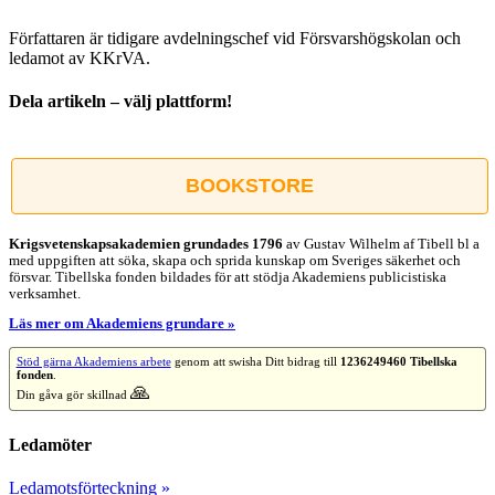
Författaren är tidigare avdelningschef vid Försvarshögskolan och
ledamot av KKrVA.
Dela artikeln – välj plattform!
Facebook
X
Reddit
LinkedIn
WhatsApp
Tumblr
Pinterest
Vk
E-
post
BOOKSTORE
Krigsvetenskap­sakademien grundades 1796
av Gustav Wilhelm af Tibell bl a
med uppgiften att söka, skapa och sprida kunskap om Sveriges säkerhet och
försvar. Tibellska fonden bildades för att stödja Akademiens publicistiska
verksamhet.
Läs mer om Akademiens grundare »
Stöd gärna Akademiens arbete
genom att swisha Ditt bidrag till
1236249460 Tibellska
fonden
.
🙏
Din gåva gör skillnad
Ledamöter
Ledamotsförteckning »