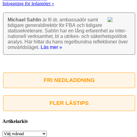
Inloggning för ledamöter »
Michael Sahlin
är fil dr, ambassadör samt
tidigare general­direktör för FBA och tidigare
stats­sekre­terare. Sahlin har en lång erfarenhet av inter­
nationell verk­samhet, bl a utrikes- och säkerhets­politisk
analys. Här hittar du hans regel­bundna reflek­tioner över
omvärlds­läget.
Läs mer »
FRI NEDLADDNING
FLER LÄSTIPS
Artikelarkiv
Artikelarkiv