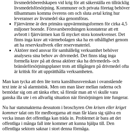
livsmedelsberedskapen vid krig för att säkerställa en tillräcklig
livsmedelsförsörjning. Kommuner och privata företag behöver
tillsammans komma överens om och sluta avtal kring hur
leveranser av livsmedel ska genomföras.
Fjärrvärme är den primära uppvärmningsformen för cirka 4,5
miljoner boende. Försvarsberedningen konstaterar att ett
avbrott i fjärrvärmen kan få mycket stora konsekvenser. Det
finns inga krav att värmebolagen ska ha en uthållighet genom
att ha reservkraftverk eller reservmateriel.
Aktörer med ansvar för samhällelig verksamhet behöver
analysera sina behov av drivmedel. Det finns idag inga
formella krav på att dessa aktörer ska ha drivmedels- och
bränsleförsörjningsplaner trots att tillgången på drivmedel ofta
är kritisk för att upprätthålla verksamheten.
Man kan tycka att den lite torra kanslihussvenskan i ovanstående
text inte är så alarmistisk. Men om man läser mellan raderna och
bemödar sig om att tänka efter, så förstår man att vi skulle vara
ganska illa ute i en allvarlig situation när försörjningen inte fungerar.
Nu har statsmakterna dessutom i broschyren
Om krisen eller kriget
kommer
talat om för medborgarna att man får klara sig själva en
vecka innan det offentliga kan träda in. Problemet är bara att det
offentliga i många fall inte kommer att kunna hjälpa till. Den
offentliga sektorn saknar i stort denna förmåga.