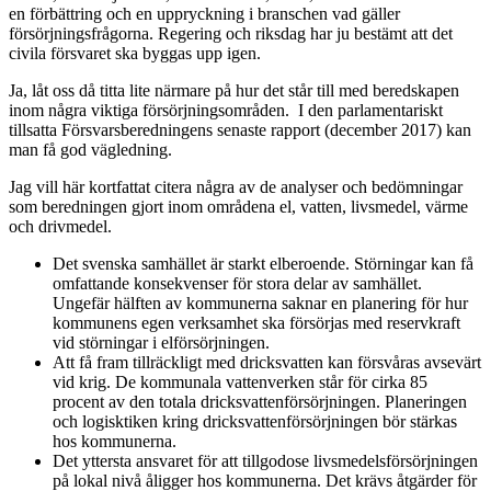
en förbättring och en uppryckning i branschen vad gäller
försörjningsfrågorna. Regering och riksdag har ju bestämt att det
civila försvaret ska byggas upp igen.
Ja, låt oss då titta lite närmare på hur det står till med beredskapen
inom några viktiga försörjningsområden. I den parlamentariskt
tillsatta Försvarsberedningens senaste rapport (december 2017) kan
man få god vägledning.
Jag vill här kortfattat citera några av de analyser och bedömningar
som beredningen gjort inom områdena el, vatten, livsmedel, värme
och drivmedel.
Det svenska samhället är starkt elberoende. Störningar kan få
omfattande konsekvenser för stora delar av samhället.
Ungefär hälften av kommunerna saknar en planering för hur
kommunens egen verksamhet ska försörjas med reservkraft
vid störningar i elförsörjningen.
Att få fram tillräckligt med dricksvatten kan försvåras avsevärt
vid krig. De kommunala vattenverken står för cirka 85
procent av den totala dricksvattenförsörjningen. Planeringen
och logisktiken kring dricksvattenförsörjningen bör stärkas
hos kommunerna.
Det yttersta ansvaret för att tillgodose livsmedelsförsörjningen
på lokal nivå åligger hos kommunerna. Det krävs åtgärder för