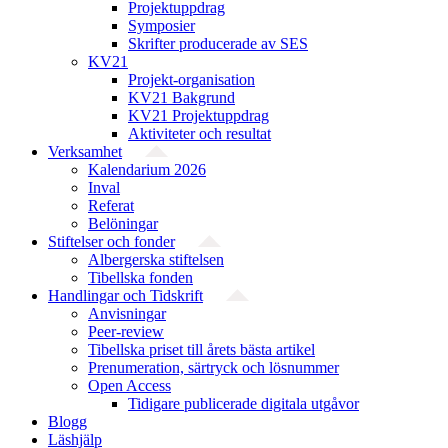
Projektuppdrag
Symposier
Skrifter producerade av SES
KV21
Projekt-organisation
KV21 Bakgrund
KV21 Projektuppdrag
Aktiviteter och resultat
Verksamhet
Kalendarium 2026
Inval
Referat
Belöningar
Stiftelser och fonder
Albergerska stiftelsen
Tibellska fonden
Handlingar och Tidskrift
Anvisningar
Peer-review
Tibellska priset till årets bästa artikel
Prenumeration, särtryck och lösnummer
Open Access
Tidigare publicerade digitala utgåvor
Blogg
Läshjälp