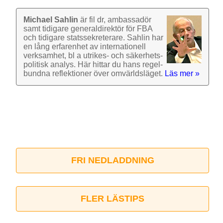
Michael Sahlin
är fil dr, ambassadör
samt tidigare general­direktör för FBA
och tidigare stats­sekre­terare. Sahlin har
en lång erfarenhet av inter­nationell
verk­samhet, bl a utrikes- och säkerhets­
politisk analys. Här hittar du hans regel­
bundna reflek­tioner över omvärlds­läget.
Läs mer »
FRI NEDLADDNING
FLER LÄSTIPS