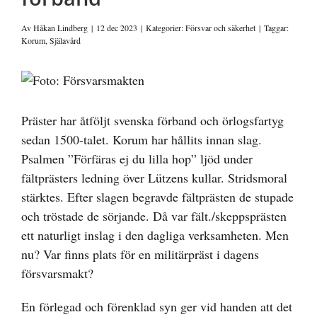
Av
Håkan Lindberg
|
12 dec 2023
|
Kategorier:
Försvar och säkerhet
|
Taggar:
Korum
,
Själavård
Visa
större
bild
Präster har åtföljt svenska förband och örlogsfartyg
sedan 1500-talet. Korum har hållits innan slag.
Psalmen ”Förfäras ej du lilla hop” ljöd under
fältprästers ledning över Lützens kullar. Stridsmoral
stärktes. Efter slagen begravde fältprästen de stupade
och tröstade de sörjande. Då var fält./skeppsprästen
ett naturligt inslag i den dagliga verksamheten. Men
nu? Var finns plats för en militärpräst i dagens
försvarsmakt?
En förlegad och förenklad syn ger vid handen att det