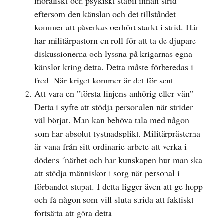
moraliskt och psykiskt stabil innan strid
eftersom den känslan och det tillståndet
kommer att påverkas oerhört starkt i strid. Här
har militärpastorn en roll för att ta de djupare
diskussionerna och lyssna på krigarnas egna
känslor kring detta. Detta måste förberedas i
fred. När kriget kommer är det för sent.
Att vara en ”första linjens anhörig eller vän”
Detta i syfte att stödja personalen när striden
väl börjat. Man kan behöva tala med någon
som har absolut tystnadsplikt. Militärprästerna
är vana från sitt ordinarie arbete att verka i
dödens ´närhet och har kunskapen hur man ska
att stödja människor i sorg när personal i
förbandet stupat. I detta ligger även att ge hopp
och få någon som vill sluta strida att faktiskt
fortsätta att göra detta