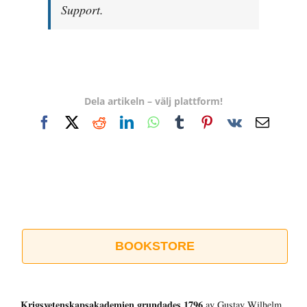
Support.
Dela artikeln – välj plattform!
Facebook
X
Reddit
LinkedIn
WhatsApp
Tumblr
Pinterest
Vk
E-
post
BOOKSTORE
Krigsvetenskap­sakademien grundades 1796
av Gustav Wilhelm