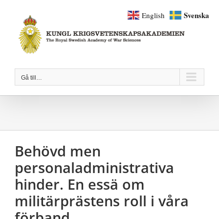
Fortsätt
Svenska
English
till
innehållet
Gå till…
Behövd men
personaladministrativa
hinder. En essä om
militärprästens roll i våra
förband