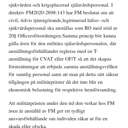
sjukvården och krigsplacerad själavårdspersonal. I
direktiv FM2020-2698:143 har FM beslutat om att
civil, tidvis tjänstgörande,legitimerad hälso- och
sjukvårdspersonal ska anställas som RO med stöd av
20§ Officersförordningen.Samma princip bör kunna
gälla även för den militära själavårdspersonalen, där
anställningsförhållandet regleras med en T-
anställning för CVAT eller OF/T så att det skapas
förutsättningar att erbjuda samma anställningsvillkor
för samtlig personal samt att man på detta sätt säkrar
tillgången på militärpräster då det inte blir en
ekonomisk belastning för respektive hemförsamling.
Att militärprästen under den tid den verkar hos FM
även är anställd av FM ger ett tydligt
ansvarsförhållande om individen råkar ut för en
skada eller olycka.