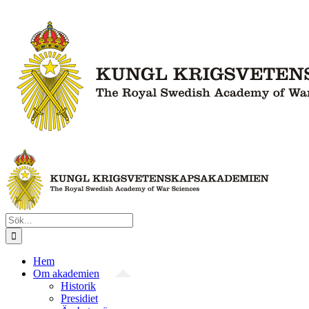
Fortsätt
till
innehållet
Sök
efter:
Hem
Om akademien
Historik
Presidiet