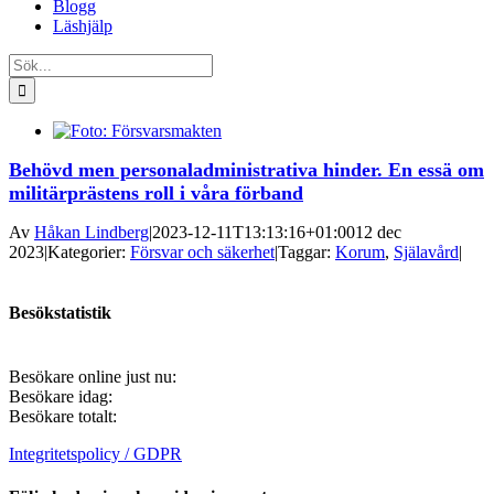
Blogg
Läshjälp
Sök
efter:
Behövd men personaladministrativa hinder. En essä om
militärprästens roll i våra förband
Av
Håkan Lindberg
|
2023-12-11T13:13:16+01:00
12 dec
2023
|
Kategorier:
Försvar och säkerhet
|
Taggar:
Korum
,
Själavård
|
Besökstatistik
Besökare online just nu:
Besökare idag:
Besökare totalt:
Integritetspolicy / GDPR