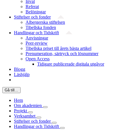
Inval
Referat
Belöningar
Stiftelser och fonder
Albergerska stiftelsen
Tibellska fonden
Handlingar och Tidskrift
Anvisningar
Peer-review
Tibellska priset till årets bästa artikel
Prenumeration, särtryck och lösnummer
Open Access
Tidigare publicerade digitala utgåvor
Blogg
Läshjälp
Gå till…
Hem
Om akademien
Projekt
Verksamhet
Stiftelser och fonder
Handlingar och Tidskrift