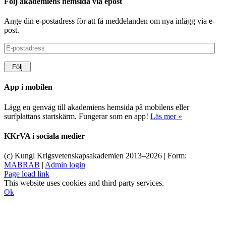
Följ akademiens hemsida via epost
Ange din e-postadress för att få meddelanden om nya inlägg via e-
post.
E-
postadress
Följ
App i mobilen
Lägg en genväg till akademiens hemsida på mobilens eller
surfplattans startskärm. Fungerar som en app!
Läs mer »
KKrVA i sociala medier
(c) Kungl Krigsvetenskapsakademien 2013–
2026 | Form:
MABRAB
|
Admin login
Page load link
This website uses cookies and third party services.
Ok
Till
toppen