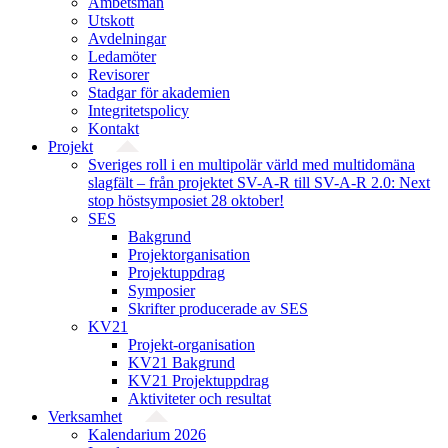
Ämbetsmän
Utskott
Avdelningar
Ledamöter
Revisorer
Stadgar för akademien
Integritetspolicy
Kontakt
Projekt
Sveriges roll i en multipolär värld med multidomäna
slagfält – från projektet SV-A-R till SV-A-R 2.0: Next
stop höstsymposiet 28 oktober!
SES
Bakgrund
Projekt­organisation
Projektuppdrag
Symposier
Skrifter producerade av SES
KV21
Projekt-organisation
KV21 Bakgrund
KV21 Projektuppdrag
Aktiviteter och resultat
Verksamhet
Kalendarium 2026