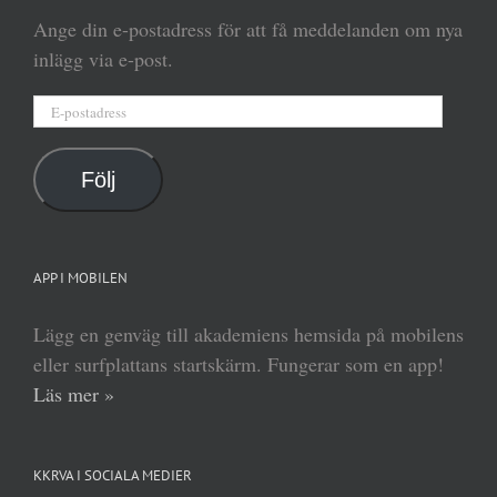
Ange din e-postadress för att få meddelanden om nya
inlägg via e-post.
E-
postadress
Följ
APP I MOBILEN
Lägg en genväg till akademiens hemsida på mobilens
eller surfplattans startskärm. Fungerar som en app!
Läs mer »
KKRVA I SOCIALA MEDIER