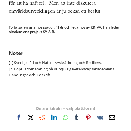
för att ha haft fel. Men att inte diskutera
omvärldsutvecklingen är ju också ett beslut.
Författaren är ambassadör, Fil dr och ledamot av KKrVA. Han leder
akademiens projekt SV-A-R.
Noter
[1]
Sverige i EU och Nato – Avskräckning och Resiliens.
[2]
Populärbenämning på Kungl Krigsvetenskapsakademiens
Handlingar och Tidskrift
Dela artikeln – välj plattform!
Facebook
X
Reddit
LinkedIn
WhatsApp
Tumblr
Pinterest
Vk
E-
post