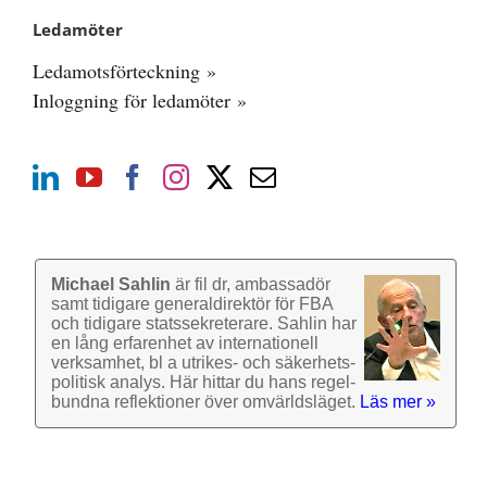
Ledamöter
Ledamotsförteckning »
Inloggning för ledamöter »
Michael Sahlin
är fil dr, ambassadör
samt tidigare general­direktör för FBA
och tidigare stats­sekre­terare. Sahlin har
en lång erfarenhet av inter­nationell
verk­samhet, bl a utrikes- och säkerhets­
politisk analys. Här hittar du hans regel­
bundna reflek­tioner över omvärlds­läget.
Läs mer »