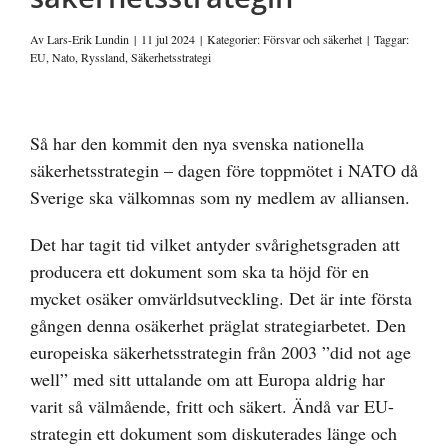
Av
Lars-Erik Lundin
|
11 jul 2024
|
Kategorier:
Försvar och säkerhet
|
Taggar:
EU
,
Nato
,
Ryssland
,
Säkerhetsstrategi
Visa
större
Så har den kommit den nya svenska nationella
bild
säkerhetsstrategin – dagen före toppmötet i NATO då
Sverige ska välkomnas som ny medlem av alliansen.
Det har tagit tid vilket antyder svårighetsgraden att
producera ett dokument som ska ta höjd för en
mycket osäker omvärldsutveckling. Det är inte första
gången denna osäkerhet präglat strategiarbetet. Den
europeiska säkerhetsstrategin från 2003 ”did not age
well” med sitt uttalande om att Europa aldrig har
varit så välmående, fritt och säkert. Ändå var EU-
strategin ett dokument som diskuterades länge och