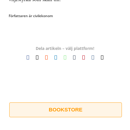
Författaren är civilekonom
Dela artikeln – välj plattform!
Facebook
X
Reddit
LinkedIn
WhatsApp
Tumblr
Pinterest
Vk
E-
post
BOOKSTORE