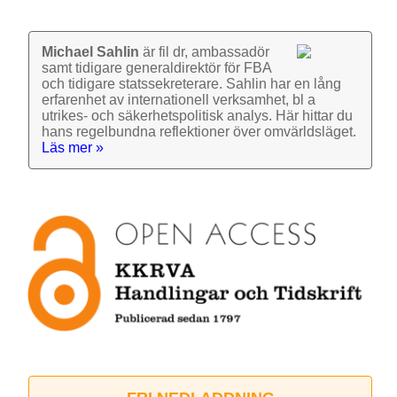
Michael Sahlin
är fil dr, ambassadör
samt tidigare general­direktör för FBA
och tidigare stats­sekre­terare. Sahlin har en lång
erfarenhet av inter­nationell verk­samhet, bl a
utrikes- och säkerhets­politisk analys. Här hittar du
hans regel­bundna reflek­tioner över omvärlds­läget.
Läs mer »