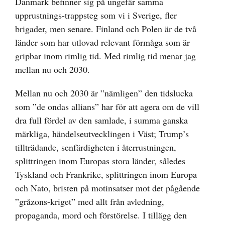
Danmark befinner sig på ungefär samma
upprustnings-trappsteg som vi i Sverige, fler
brigader, men senare. Finland och Polen är de två
länder som har utlovad relevant förmåga som är
gripbar inom rimlig tid. Med rimlig tid menar jag
mellan nu och 2030.
Mellan nu och 2030 är ”nämligen” den tidslucka
som ”de ondas allians” har för att agera om de vill
dra full fördel av den samlade, i summa ganska
märkliga, händelseutvecklingen i Väst; Trump’s
tillträdande, senfärdigheten i återrustningen,
splittringen inom Europas stora länder, således
Tyskland och Frankrike, splittringen inom Europa
och Nato, bristen på motinsatser mot det pågående
”gråzons-kriget” med allt från avledning,
propaganda, mord och förstörelse. I tillägg den