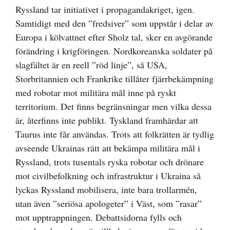
Ryssland tar initiativet i propagandakriget, igen.
Samtidigt med den ”fredsiver” som uppstår i delar av
Europa i kölvattnet efter Sholz tal, sker en avgörande
förändring i krigföringen. Nordkoreanska soldater på
slagfältet är en reell ”röd linje”, så USA,
Storbritannien och Frankrike tillåter fjärrbekämpning
med robotar mot militära mål inne på ryskt
territorium. Det finns begränsningar men vilka dessa
är, återfinns inte publikt. Tyskland framhärdar att
Taurus inte får användas. Trots att folkrätten är tydlig
avseende Ukrainas rätt att bekämpa militära mål i
Ryssland, trots tusentals ryska robotar och drönare
mot civilbefolkning och infrastruktur i Ukraina så
lyckas Ryssland mobilisera, inte bara trollarmén,
utan även ”seriösa apologeter” i Väst, som ”rasar”
mot upptrappningen. Debattsidorna fylls och