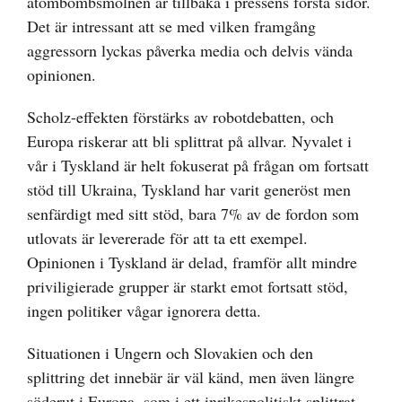
atombombsmolnen är tillbaka i pressens första sidor.
Det är intressant att se med vilken framgång
aggressorn lyckas påverka media och delvis vända
opinionen.
Scholz-effekten förstärks av robotdebatten, och
Europa riskerar att bli splittrat på allvar. Nyvalet i
vår i Tyskland är helt fokuserat på frågan om fortsatt
stöd till Ukraina, Tyskland har varit generöst men
senfärdigt med sitt stöd, bara 7% av de fordon som
utlovats är levererade för att ta ett exempel.
Opinionen i Tyskland är delad, framför allt mindre
priviligierade grupper är starkt emot fortsatt stöd,
ingen politiker vågar ignorera detta.
Situationen i Ungern och Slovakien och den
splittring det innebär är väl känd, men även längre
söderut i Europa, som i ett inrikespolitiskt splittrat