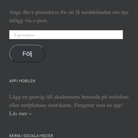
Ange din e-postadress för att få meddelanden om nya
inlägg via e-post.
E-
postadress
Följ
APP I MOBILEN
Lägg en genväg till akademiens hemsida på mobilens
eller surfplattans startskärm. Fungerar som en app!
Läs mer »
KKRVA I SOCIALA MEDIER