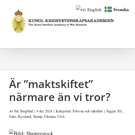
Fortsätt
Svenska
English
till
innehållet
Är ”maktskiftet”
närmare än vi tror?
Av
Per Tengblad
|
9 dec 2024
|
Kategorier:
Försvar och säkerhet
|
Taggar:
EU
,
Nato
,
Ryssland
,
Trump
,
Ukraina
,
USA
Visa