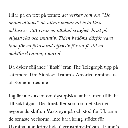
större
bild
Filar på en text på temat;
det verkar som om ”De
ondas allians” på allvar menar att hela Väst
inklusive USA visar en uttalad svaghet, brist på
viljestyrka och initiativ. Tiden bedöms därför vara
inne för en fokuserad offensiv för att få till en
maktförskjutning i närtid.
Då dyker följande ”flash” från The Telegraph upp på
skärmen; Tim Stanley:
Trump’s America reminds us
of Rome in decline
Jag är inte ensam om dystopiska tankar, men tillbaka
till sakfrågan. Det förefaller som om det skett ett
avgörande skifte i Västs syn på och stöd för Ukraina
de senaste veckorna. Inte bara kring stödet för
Ukraina utan kring hela återrustningsfrågan. Trump’s