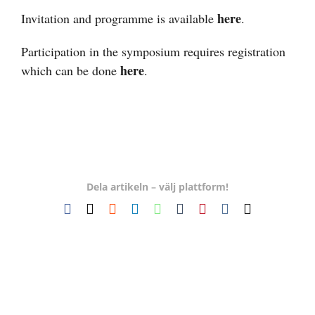
here
Invitation and programme is available
.
Participation in the symposium requires registration
here
which can be done
.
Dela artikeln – välj plattform!
Facebook
X
Reddit
LinkedIn
WhatsApp
Tumblr
Pinterest
Vk
E-
post