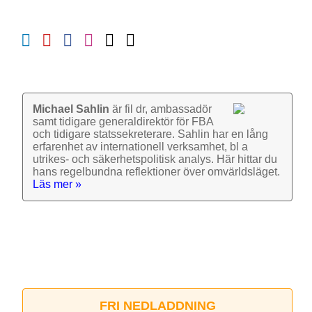
Michael Sahlin
är fil dr, ambassadör
samt tidigare general­direktör för FBA
och tidigare stats­sekre­terare. Sahlin har en lång
erfarenhet av inter­nationell verk­samhet, bl a
utrikes- och säkerhets­politisk analys. Här hittar du
hans regel­bundna reflek­tioner över omvärlds­läget.
Läs mer »
FRI NEDLADDNING