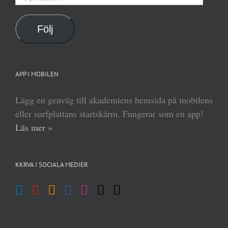
postadress
Följ
APP I MOBILEN
Lägg en genväg till akademiens hemsida på mobilens
eller surfplattans startskärm. Fungerar som en app!
Läs mer »
KKRVA I SOCIALA MEDIER