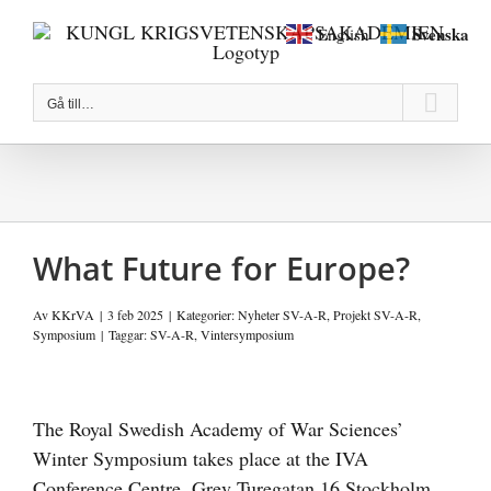
Fortsätt
Svenska
English
till
innehållet
Gå till…
What Future for Europe?
Av
KKrVA
|
3 feb 2025
|
Kategorier:
Nyheter SV-A-R
,
Projekt SV-A-R
,
Symposium
|
Taggar:
SV-A-R
,
Vintersymposium
Visa
större
The Royal Swedish Academy of War Sciences’
bild
Winter Symposium takes place at the IVA
Conference Centre, Grev Turegatan 16 Stockholm,