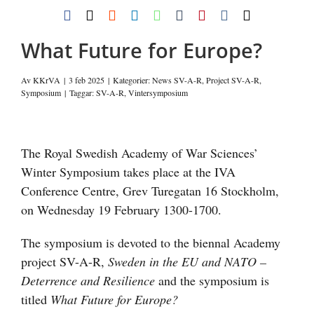
Facebook
X
Reddit
LinkedIn
WhatsApp
Tumblr
Pinterest
Vk
E-
post
What Future for Europe?
Av
KKrVA
|
3 feb 2025
|
Kategorier:
News SV-A-R
,
Project SV-A-R
,
Symposium
|
Taggar:
SV-A-R
,
Vintersymposium
Visa
större
The Royal Swedish Academy of War Sciences’
bild
Winter Symposium takes place at the IVA
Conference Centre, Grev Turegatan 16 Stockholm,
on Wednesday 19 February 1300-1700.
The symposium is devoted to the biennal Academy
project SV-A-R,
Sweden in the EU and NATO –
Deterrence and Resilience
and the symposium is
titled
What Future for Europe?