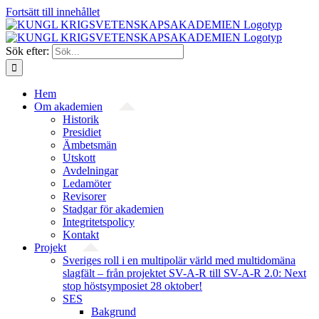
Fortsätt till innehållet
Sök efter:
Hem
Om akademien
Historik
Presidiet
Ämbetsmän
Utskott
Avdelningar
Ledamöter
Revisorer
Stadgar för akademien
Integritetspolicy
Kontakt
Projekt
Sveriges roll i en multipolär värld med multidomäna
slagfält – från projektet SV-A-R till SV-A-R 2.0: Next
stop höstsymposiet 28 oktober!
SES
Bakgrund