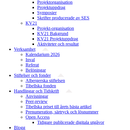
Projekt­organisation
Projektuppdrag
Symposier
Skrifter producerade av SES
KV21
Projekt-organisation
KV21 Bakgrund
KV21 Projektuppdrag
Aktiviteter och resultat
Verksamhet
Kalendarium 2026
Inval
Referat
Belöningar
Stiftelser och fonder
Albergerska stiftelsen
Tibellska fonden
Handlingar och Tidskrift
Anvisningar
Peer-review
Tibellska priset till årets bästa artikel
Prenumeration, särtryck och lösnummer
Open Access
Tidigare publicerade digitala utgåvor
Blogg