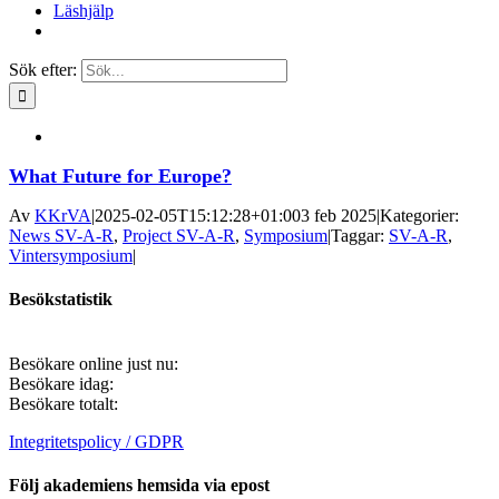
Läshjälp
Sök efter:
What Future for Europe?
Av
KKrVA
|
2025-02-05T15:12:28+01:00
3 feb 2025
|
Kategorier:
News SV-A-R
,
Project SV-A-R
,
Symposium
|
Taggar:
SV-A-R
,
Vintersymposium
|
Besökstatistik
Besökare online just nu:
Besökare idag:
Besökare totalt:
Integritetspolicy / GDPR
Följ akademiens hemsida via epost