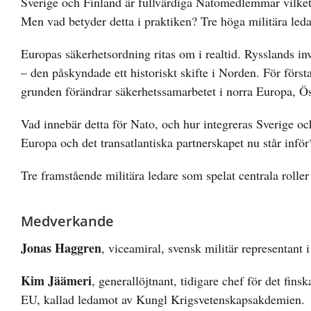
Sverige och Finland är fullvärdiga Natomedlemmar vilket 
Men vad betyder detta i praktiken? Tre höga militära leda
Europas säkerhetsordning ritas om i realtid. Rysslands in
– den påskyndade ett historiskt skifte i Norden. För förs
grunden förändrar säkerhetssamarbetet i norra Europa, Ös
Vad innebär detta för Nato, och hur integreras Sverige o
Europa och det transatlantiska partnerskapet nu står inför
Tre framstående militära ledare som spelat centrala rolle
Medverkande
Jonas Haggren
, viceamiral, svensk militär representan
Kim Jäämeri
, generallöjtnant, tidigare chef för det fin
EU, kallad ledamot av Kungl Krigsvetenskapsakdemien.