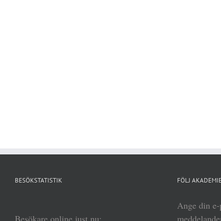
BESÖKSTATISTIK
FÖLJ AKADEMIE
Ange din e-p
Besökare online just nu:
meddelanden