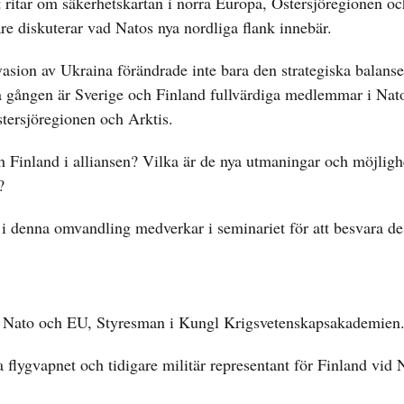
ritar om säkerhetskartan i norra Europa, Östersjöregionen oc
re diskuterar vad Natos nya nordliga flank innebär.
vasion av Ukraina förändrade inte bara den strategiska balans
ta gången är Sverige och Finland fullvärdiga medlemmar i Nato,
tersjöregionen och Arktis.
ch Finland i alliansen? Vilka är de nya utmaningar och möjlig
?
r i denna omvandling medverkar i seminariet för att besvara de
t i Nato och EU, Styresman i Kungl Krigsvetenskapsakademien
ska flygvapnet och tidigare militär representant för Finland vid