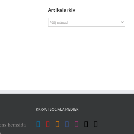
Artikelarkiv
Artikelarkiv
KKRVA I SOCIALA MEDIER
iens hemsida
s