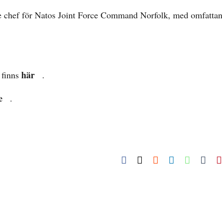
ande chef för Natos Joint Force Command Norfolk, med omfatta
här
 finns
.
e
.
Facebook
X
Reddit
LinkedIn
WhatsA
Tum