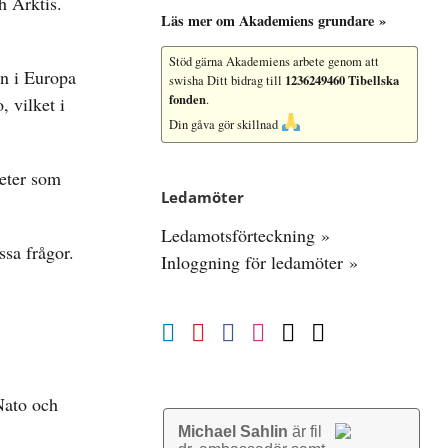
h Arktis.
Läs mer om Akademiens grundare »
Stöd gärna Akademiens arbete
genom att
en i Europa
1236249460 Tibellska
swisha Ditt bidrag till
fonden
.
 vilket i
Din gåva gör skillnad
heter som
Ledamöter
Ledamotsförteckning »
ssa frågor.
Inloggning för ledamöter »
.
 Nato och
Michael Sahlin
är fil