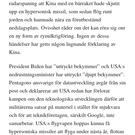
radarspaning att Kina med en bärraket hade skjutit
upp en hypersonisk missil, som sedan flög runt
jorden och hamnade nära en förutbestämd
nedslagsplats. Ovisshet råder om det kan röra sig om
en ny form av rymdkrigföring. Ingen av dessa
händelser har getts någon lugnande förklaring av
Kina.
President Biden har ”uttryckt bekymmer” och USA:s
nedrustningsminister har uttryckt ”djupt bekymmer”.
Pentagons ansvarige för datautveckling avgår från sin
post och deklarerar att USA redan har förlorat
kampen om den teknologiska utvecklingen därför att
militärerna satsar på materiel i stället för mjukvara
och för att teknikföretagen, särskilt Google, inte
samarbetar. USA:s flygvapen hoppas kunna få
hypersoniska missiler att flyga under nästa år, flottan