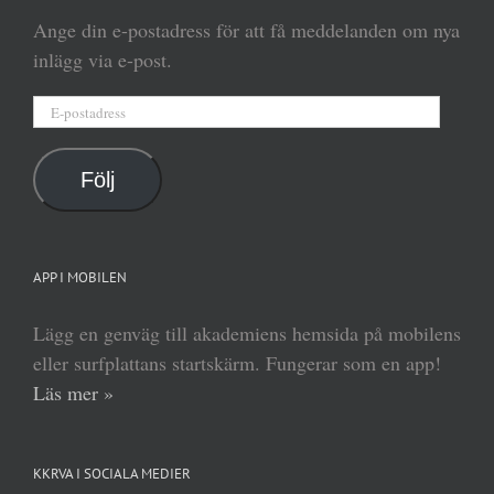
Ange din e-postadress för att få meddelanden om nya
inlägg via e-post.
E-
postadress
Följ
APP I MOBILEN
Lägg en genväg till akademiens hemsida på mobilens
eller surfplattans startskärm. Fungerar som en app!
Läs mer »
KKRVA I SOCIALA MEDIER