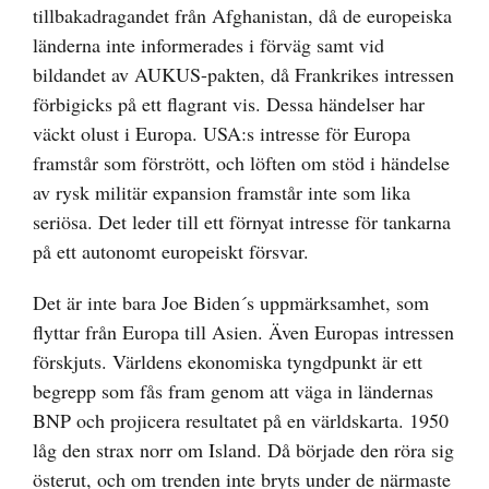
tillbakadragandet från Afghanistan, då de europeiska
länderna inte informerades i förväg samt vid
bildandet av AUKUS-pakten, då Frankrikes intressen
förbigicks på ett flagrant vis. Dessa händelser har
väckt olust i Europa. USA:s intresse för Europa
framstår som förstrött, och löften om stöd i händelse
av rysk militär expansion framstår inte som lika
seriösa. Det leder till ett förnyat intresse för tankarna
på ett autonomt europeiskt försvar.
Det är inte bara Joe Biden´s uppmärksamhet, som
flyttar från Europa till Asien. Även Europas intressen
förskjuts. Världens ekonomiska tyngdpunkt är ett
begrepp som fås fram genom att väga in ländernas
BNP och projicera resultatet på en världskarta. 1950
låg den strax norr om Island. Då började den röra sig
österut, och om trenden inte bryts under de närmaste