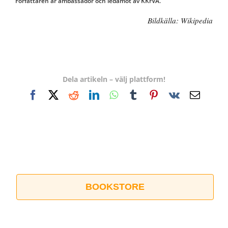
Författaren är ambassadör och ledamot av KKrVA.
Bildkälla: Wikipedia
Dela artikeln – välj plattform!
Facebook
X
Reddit
LinkedIn
WhatsApp
Tumblr
Pinterest
Vk
E-
post
BOOKSTORE