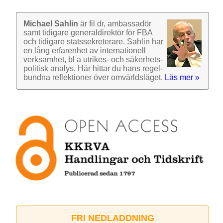
Michael Sahlin
är fil dr, ambassadör
samt tidigare general­direktör för FBA
och tidigare stats­sekre­terare. Sahlin har
en lång erfarenhet av inter­nationell
verk­samhet, bl a utrikes- och säkerhets­
politisk analys. Här hittar du hans regel­
bundna reflek­tioner över omvärlds­läget.
Läs mer »
FRI NEDLADDNING