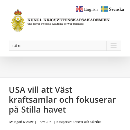
Fortsätt
Svenska
English
till
innehållet
Gå till…
USA vill att Väst
kraftsamlar och fokuserar
på Stilla havet
Av
Ingolf Kiesow
|
1 nov 2021
|
Kategorier:
Försvar och säkerhet