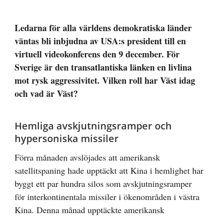
Visa
större
Ledarna för alla världens demokratiska länder
bild
väntas bli inbjudna av USA:s president till en
virtuell videokonferens den 9 december. För
Sverige är den transatlantiska länken en livlina
mot rysk aggressivitet. Vilken roll har Väst idag
och vad är Väst?
Hemliga avskjutningsramper och
hypersoniska missiler
Förra månaden avslöjades att amerikansk
satellitspaning hade upptäckt att Kina i hemlighet har
byggt ett par hundra silos som avskjutningsramper
för interkontinentala missiler i ökenområden i västra
Kina. Denna månad upptäckte amerikansk