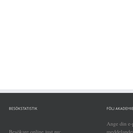
BESÖKSTATISTIK
FÖLJ AKADEMIE
Ange din e-p
Besökare online just nu:
meddelanden