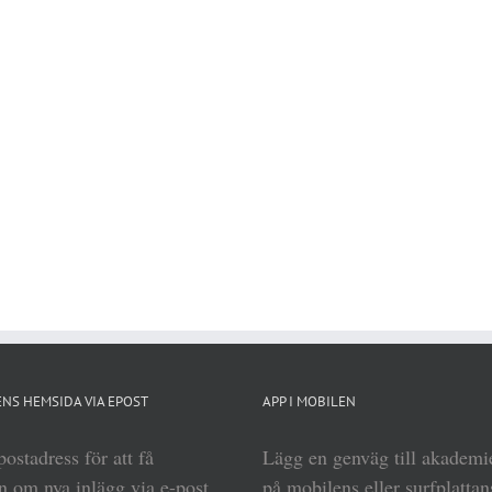
NS HEMSIDA VIA EPOST
APP I MOBILEN
ostadress för att få
Lägg en genväg till akadem
 om nya inlägg via e-post.
på mobilens eller surfplattan