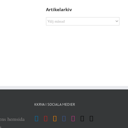
Artikelarkiv
Artikelarkiv
KKRVA I SOCIALA MEDIER
iens hemsida
s