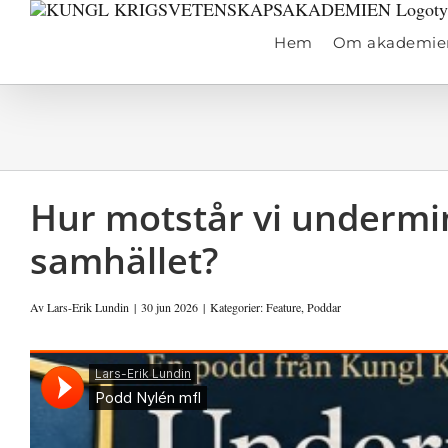
Fortsätt
till
Hem
Om akademie
innehållet
Hur motstår vi undermi
samhället?
Av
Lars-Erik Lundin
|
30 jun 2026
|
Kategorier:
Feature
,
Poddar