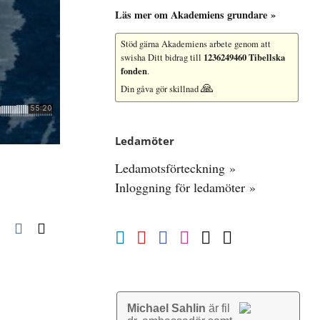
Läs mer om Akademiens grundare »
Stöd gärna Akademiens arbete
genom att
1236249460 Tibellska
swisha Ditt bidrag till
fonden
.
🙏
Din gåva gör skillnad
Ledamöter
Ledamotsförteckning »
Inloggning för ledamöter »
pp
blr
Pinterest
Vk
E-
post
Michael Sahlin
är fil