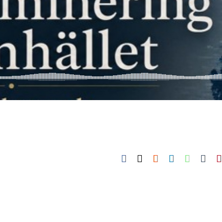
Facebook
X
Reddit
LinkedIn
WhatsA
Tum