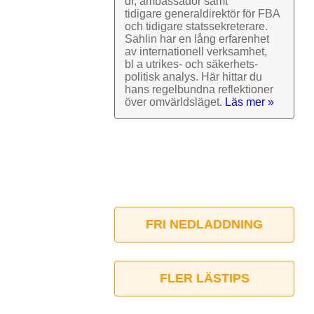
dr, ambassadör samt
tidigare general­direktör för FBA
och tidigare stats­sekre­terare.
Sahlin har en lång erfarenhet
av inter­nationell verk­samhet,
bl a utrikes- och säkerhets­
politisk analys. Här hittar du
hans regel­bundna reflek­tioner
över omvärlds­läget.
Läs mer »
FRI NEDLADDNING
FLER LÄSTIPS