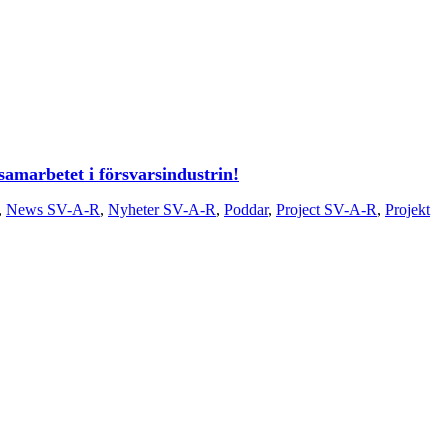
amarbetet i försvarsindustrin!
,
News SV-A-R
,
Nyheter SV-A-R
,
Poddar
,
Project SV-A-R
,
Projekt