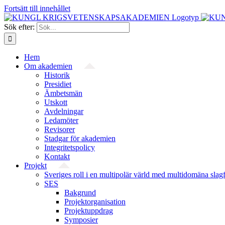
Fortsätt till innehållet
Sök efter:
Hem
Om akademien
Historik
Presidiet
Ämbetsmän
Utskott
Avdelningar
Ledamöter
Revisorer
Stadgar för akademien
Integritetspolicy
Kontakt
Projekt
Sveriges roll i en multipolär värld med multidomäna slag
SES
Bakgrund
Projekt­organisation
Projektuppdrag
Symposier