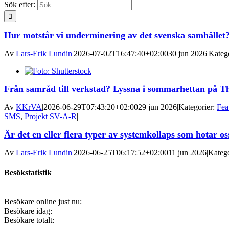
Sök efter:
Hur motstår vi underminering av det svenska samhället
Av
Lars-Erik Lundin
|
2026-07-02T16:47:40+02:00
30 jun 2026
|
Kateg
Från samråd till verkstad? Lyssna i sommarhettan på T
Av
KKrVA
|
2026-06-29T07:43:20+02:00
29 jun 2026
|
Kategorier:
Fea
SMS
,
Projekt SV-A-R
|
Är det en eller flera typer av systemkollaps som hotar os
Av
Lars-Erik Lundin
|
2026-06-25T06:17:52+02:00
11 jun 2026
|
Katego
Besökstatistik
Besökare online just nu:
Besökare idag:
Besökare totalt: