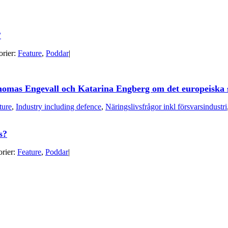
?
orier:
Feature
,
Poddar
|
homas Engevall och Katarina Engberg om det europeiska s
ture
,
Industry including defence
,
Näringslivsfrågor inkl försvarsindustri
s?
rier:
Feature
,
Poddar
|