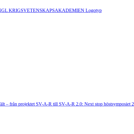
fält – från projektet SV-A-R till SV-A-R 2.0: Next stop höstsymposiet 