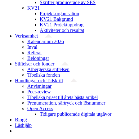
Skrifter producerade av SES
KV21
Projekt-organisation
KV21 Bakgrund
KV21 Projektuppdrag
Aktiviteter och resultat
Verksamhet
Kalendarium 2026
Inval
Referat
Belöningar
Stiftelser och fonder
Albergerska stiftelsen
Tibellska fonden
Handlingar och Tidskrift
Anvisningar
Peer-review
Tibellska priset till årets bästa artikel
Prenumeration, särtryck och lösnummer
Open Access
Tidigare publicerade digitala utgåvor
Blogg
Läshjälp