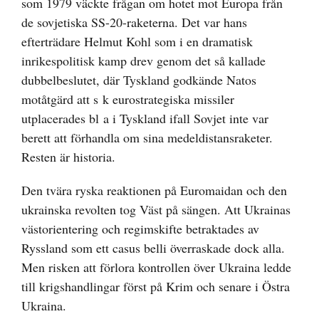
som 1979 väckte frågan om hotet mot Europa från
de sovjetiska SS-20-raketerna. Det var hans
efterträdare Helmut Kohl som i en dramatisk
inrikespolitisk kamp drev genom det så kallade
dubbelbeslutet, där Tyskland godkände Natos
motåtgärd att s k eurostrategiska missiler
utplacerades bl a i Tyskland ifall Sovjet inte var
berett att förhandla om sina medeldistansraketer.
Resten är historia.
Den tvära ryska reaktionen på Euromaidan och den
ukrainska revolten tog Väst på sängen. Att Ukrainas
västorientering och regimskifte betraktades av
Ryssland som ett casus belli överraskade dock alla.
Men risken att förlora kontrollen över Ukraina ledde
till krigshandlingar först på Krim och senare i Östra
Ukraina.