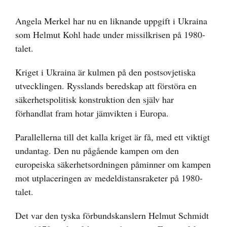
Visa
större
Angela Merkel har nu en liknande uppgift i Ukraina
bild
som Helmut Kohl hade under missilkrisen på 1980-
talet.
Kriget i Ukraina är kulmen på den postsovjetiska
utvecklingen. Rysslands beredskap att förstöra en
säkerhetspolitisk konstruktion den själv har
förhandlat fram hotar jämvikten i Europa.
Parallellerna till det kalla kriget är få, med ett viktigt
undantag. Den nu pågående kampen om den
europeiska säkerhetsordningen påminner om kampen
mot utplaceringen av medeldistansraketer på 1980-
talet.
Det var den tyska förbundskanslern Helmut Schmidt