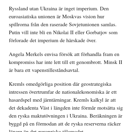
Ryssland utan Ukraina är inget imperium. Den
euroasiatiska unionen är Moskvas vision hur
spillrorna från den raserade Sovjetunionen samlas.
Putin vill inte bli en Nikolai II eller Gorbatjov som
förlorade det imperium de härskade över.
Angela Merkels envisa försök att förhandla fram en
kompromiss har inte lett till ett genombrott. Minsk II
är bara ett vapenstilleståndsavtal.
Kremls omedgörliga position där geostrategiska
intressen övertrumfar de nationalekonomiska är ett
hasardspel med järntärningar. Kremls kalkyl är att
det dekadenta Väst i längden inte förmår motsätta sig
den ryska maktutövningen i Ukraina. Beräkningen är
byggd på en förmodan att de ryska reserverna räcker
längre än det europeiska tålamodet.