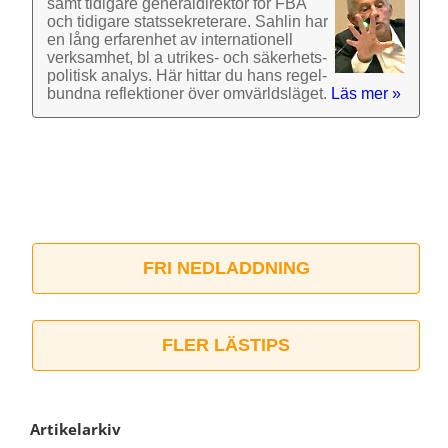
samt tidigare general­direktör för FBA
och tidigare stats­sekre­terare. Sahlin har
en lång erfarenhet av inter­nationell
verk­samhet, bl a utrikes- och säkerhets­
politisk analys. Här hittar du hans regel­
bundna reflek­tioner över omvärlds­läget.
Läs mer »
FRI NEDLADDNING
FLER LÄSTIPS
Artikelarkiv