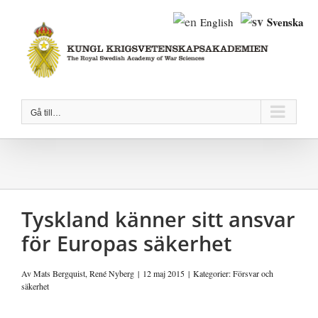
Fortsätt
Svenska
English
till
innehållet
Gå till…
Tyskland känner sitt ansvar
för Europas säkerhet
Av
Mats Bergquist
,
René Nyberg
|
12 maj 2015
|
Kategorier:
Försvar och
säkerhet