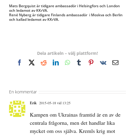
Mats Bergquist är tidigare ambassadör i Helsingfors och London
och ledamot av KKrVA.
René Nyberg är tidigare Finlands ambassadör i Moskva och Berlin
och kallad ledamot av KKrVA.
Dela artikeln – välj plattform!
Facebook
X
Reddit
LinkedIn
WhatsApp
Tumblr
Pinterest
Vk
E-
post
En kommentar
Erik
2015-05-18 vid 13:25
Kampen om Ukrainas framtid är en av de
centrala frågorna, men det handlar lika
mycket om oss själva. Kremls krig mot