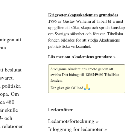
Krigsvetenskap­sakademien grundades
1796
av Gustav Wilhelm af Tibell bl a med
uppgiften att söka, skapa och sprida kunskap
om Sveriges säkerhet och försvar. Tibellska
ningen att
fonden bildades för att stödja Akademiens
publicistiska verksamhet.
nta
Läs mer om Akademiens grundare »
t beslutat
Stöd gärna Akademiens arbete
genom att
1236249460 Tibellska
swisha Ditt bidrag till
svaret.
fonden
.
 politiska
Din gåva gör skillnad
uropa. Om
 ca 480
är skulle
Ledamöter
U- och
Ledamotsförteckning »
 relationer
Inloggning för ledamöter »