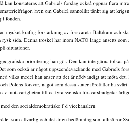
få kan konstateras att Gabriels förslag också öppnar flera intr
materielfrågor, även om Gabriel sannolikt tänkt sig att krigsm
g i fonden.
 en mycket kraftig förstärkning av försvaret i Baltikum och sku
n rysk sida. Denna tröskel har inom NATO länge ansetts som a
li-situationer.
 geografiska prioritering han gör. Den kan inte gärna tolkas på
. Det som också är något uppseendeväckande med Gabriels försl
ed vilka medel han anser att det är nödvändigt att möta det. 
och Polens försvar, något som dessa stater förefaller ha svårt 
av motsvarigheten till ca fyra svenska försvarsbudgetar årlig
un med den socialdemokratiske f d vicekanslern.
rådet som allvarlig och det är en bedömning som alltså rör Sv