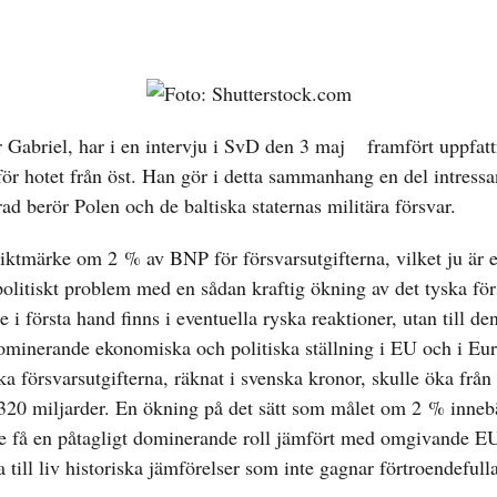
 Gabriel, har i en
intervju i SvD den 3 maj
framfört uppfatt
nför hotet från öst. Han gör i detta sammanhang en del intressa
d berör Polen och de baltiska staternas militära försvar.
tmärke om 2 % av BNP för försvarsutgifterna, vilket ju är et
politiskt problem med en sådan kraftig ökning av det tyska för
i första hand finns i eventuella ryska reaktioner, utan till den
minerande ekonomiska och politiska ställning i EU och i E
a försvarsutgifterna, räknat i svenska kronor, skulle öka från
a 320 miljarder. En ökning på det sätt som målet om 2 % inneb
lle få en påtagligt dominerande roll jämfört med omgivande E
till liv historiska jämförelser som inte gagnar förtroendefulla