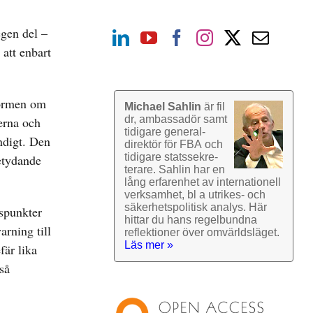
egen del –
 att enbart
normen om
Michael Sahlin
är fil
dr, ambassadör samt
terna och
tidigare general­
ndigt. Den
direktör för FBA och
tidigare stats­sekre­
betydande
terare. Sahlin har en
lång erfarenhet av inter­nationell
verk­samhet, bl a utrikes- och
säkerhets­politisk analys. Här
gspunkter
hittar du hans regel­bundna
arning till
reflek­tioner över omvärlds­läget.
Läs mer »
fär lika
så