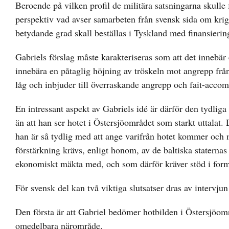
Beroende på vilken profil de militära satsningarna skulle 
perspektiv vad avser samarbeten från svensk sida om krigs
betydande grad skall beställas i Tyskland med finansierin
Gabriels förslag måste karakteriseras som att det innebär
innebära en påtaglig höjning av tröskeln mot angrepp frå
låg och inbjuder till överraskande angrepp och fait-accomp
En intressant aspekt av Gabriels idé är därför den tydliga
än att han ser hotet i Östersjöområdet som starkt uttalat
han är så tydlig med att ange varifrån hotet kommer och m
förstärkning krävs, enligt honom, av de baltiska staternas 
ekonomiskt mäkta med, och som därför kräver stöd i form 
För svensk del kan två viktiga slutsatser dras av intervj
Den första är att Gabriel bedömer hotbilden i Östersjöom
omedelbara närområde.