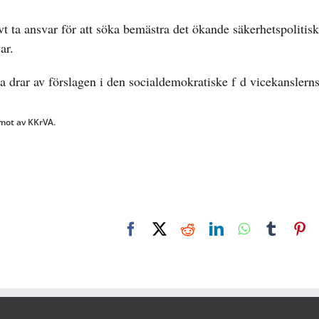
vt ta ansvar för att söka bemästra det ökande säkerhetspolitisk
ar.
ga drar av förslagen i den socialdemokratiske f d vicekanslerns
amot av KKrVA.
Facebook
X
Reddit
LinkedIn
WhatsApp
Tumbl
Pi