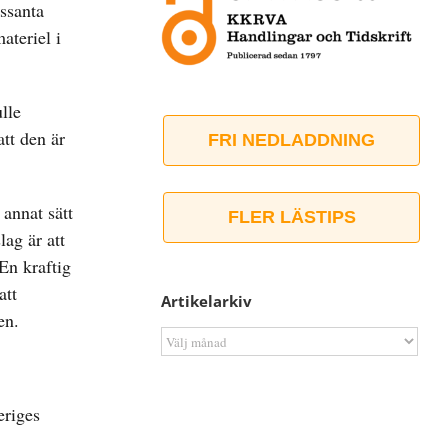
essanta
ateriel i
lle
tt den är
FRI NEDLADDNING
 annat sätt
FLER LÄSTIPS
ag är att
En kraftig
att
Artikelarkiv
en.
Artikelarkiv
eriges