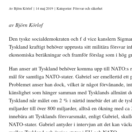
Av
Björn Körlof
|
14 maj 2019
|
Kategorier:
Försvar och säkerhet
av Björn Körlof
Den tyske socialdemokraten och f d vice kanslern Sigmar
Tyskland kraftigt behöver upprusta sitt militära försvar i
ekonomiska beräkningar och framför förslag som i hög gra
Han anser att Tyskland behöver komma upp till NATO:s rik
mål för samtliga NATO-stater. Gabriel ser emellertid ett 
Problemet anser han dock, vilket är något förvånande, inte 
känslighet som hänger samman med Tysklands allmänt do
Tyskland når målet om 2 % i närtid innebär det att de tysk
miljarder till över 800 miljarder, alltså en ökning med c
innebära att Tysklands försvarsmakt, enligt Gabriel, sku
NATO-stater. Gabriel antyder i intervjun att det kan väcka 