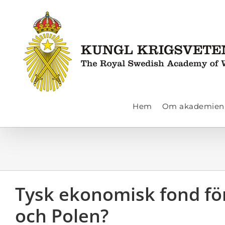
Fortsätt
till
innehållet
Hem
Om akademien
Tysk ekonomisk fond för 
och Polen?