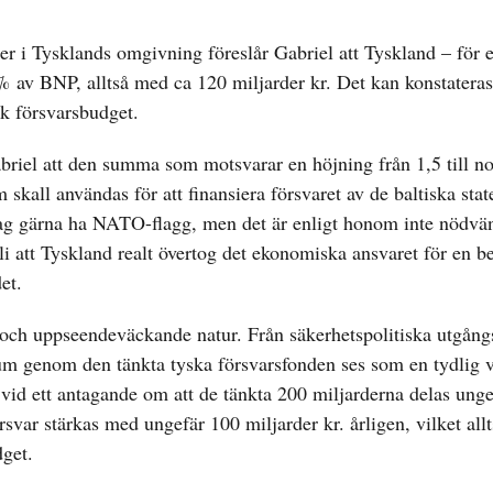
r i Tysklands omgivning föreslår Gabriel att Tyskland – för 
 % av BNP, alltså med ca 120 miljarder kr. Det kan konstateras
k försvarsbudget.
abriel att den summa som motsvarar en höjning från 1,5 till 
m skall användas för att finansiera försvaret av de baltiska sta
lag gärna ha NATO-flagg, men det är enligt honom inte nödvä
bli att Tyskland realt övertog det ekonomiska ansvaret för en 
et.
nt och uppseendeväckande natur. Från säkerhetspolitiska utgån
ikum genom den tänkta tyska försvarsfonden ses som en tydlig v
 vid ett antagande om att de tänkta 200 miljarderna delas unge
svar stärkas med ungefär 100 miljarder kr. årligen, vilket allt
get.