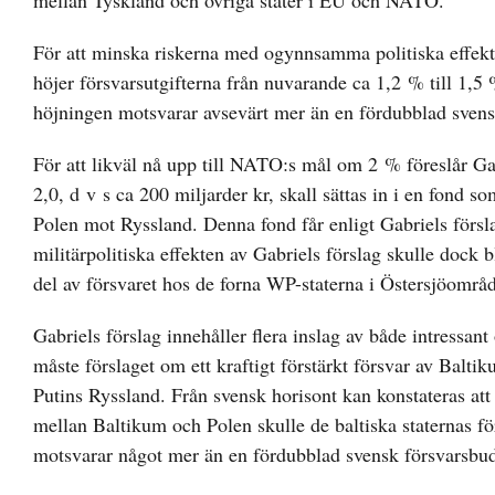
mellan Tyskland och övriga stater i EU och NATO.
För att minska riskerna med ogynnsamma politiska effekte
höjer försvarsutgifterna från nuvarande ca 1,2 % till 1,5
höjningen motsvarar avsevärt mer än en fördubblad svens
För att likväl nå upp till NATO:s mål om 2 % föreslår G
2,0, d v s ca 200 miljarder kr, skall sättas in i en fond so
Polen mot Ryssland. Denna fond får enligt Gabriels förs
militärpolitiska effekten av Gabriels förslag skulle dock 
del av försvaret hos de forna WP-staterna i Östersjöområd
Gabriels förslag innehåller flera inslag av både intressa
måste förslaget om ett kraftigt förstärkt försvar av Balt
Putins Ryssland. Från svensk horisont kan konstateras att
mellan Baltikum och Polen skulle de baltiska staternas för
motsvarar något mer än en fördubblad svensk försvarsbud