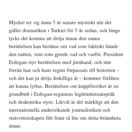
Visa
större
Mycket ter sig ännu 5 år senare mystiskt när det
bild
gäller dramatiken i Turkiet för 5 år sedan, och länge
tycks det komma att dröja innan den sanna
berättelsen kan berättas om vad som faktiskt hände
den natten, vem som gjorde vad och varför. President
Erdogan styr berättelsen med järnhand, och inte
förrän han och hans regim förpassats till historien –
och det kan ju dröja åtskilliga år – kommer förlåten
att kunna lyftas. Berättelsen om kuppförsöket är en
grundbult i Erdogan-regimens legitimitetsanspråk
och drakoniska styre. Likväl är det märkligt att den
internationella undersökande journalistiken och
statsvetenskapen fått fram så lite om detta brännheta
ämne.