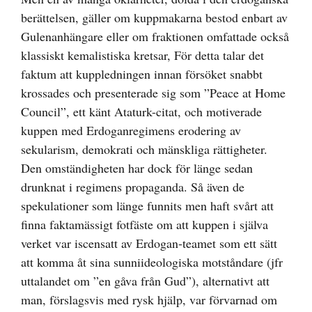
berättelsen, gäller om kuppmakarna bestod enbart av
Gulenanhängare eller om fraktionen omfattade också
klassiskt kemalistiska kretsar, För detta talar det
faktum att kuppledningen innan försöket snabbt
krossades och presenterade sig som ”Peace at Home
Council”, ett känt Ataturk-citat, och motiverade
kuppen med Erdoganregimens erodering av
sekularism, demokrati och mänskliga rättigheter.
Den omständigheten har dock för länge sedan
drunknat i regimens propaganda. Så även de
spekulationer som länge funnits men haft svårt att
finna faktamässigt fotfäste om att kuppen i själva
verket var iscensatt av Erdogan-teamet som ett sätt
att komma åt sina sunniideologiska motståndare (jfr
uttalandet om ”en gåva från Gud”), alternativt att
man, förslagsvis med rysk hjälp, var förvarnad om