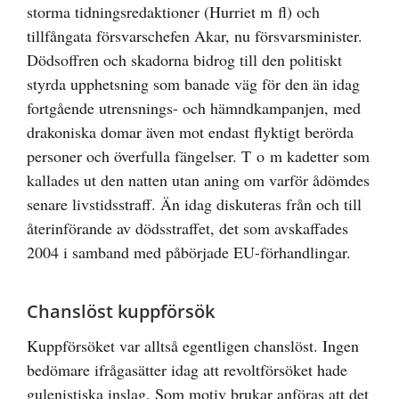
storma tidningsredaktioner (Hurriet m fl) och
tillfångata försvarschefen Akar, nu försvarsminister.
Dödsoffren och skadorna bidrog till den politiskt
styrda upphetsning som banade väg för den än idag
fortgående utrensnings- och hämndkampanjen, med
drakoniska domar även mot endast flyktigt berörda
personer och överfulla fängelser. T o m kadetter som
kallades ut den natten utan aning om varför ådömdes
senare livstidsstraff. Än idag diskuteras från och till
återinförande av dödsstraffet, det som avskaffades
2004 i samband med påbörjade EU-förhandlingar.
Chanslöst kuppförsök
Kuppförsöket var alltså egentligen chanslöst. Ingen
bedömare ifrågasätter idag att revoltförsöket hade
gulenistiska inslag. Som motiv brukar anföras att det