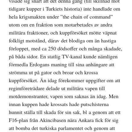
visade sig snart att det denna gång (till skillnad mot
tidigare kupper i Turkiets historia) inte handlade om
hela krigsmakten under ”the chain of command”
utom om en fraktion som motarbetades av andra
militära fraktioner, och kuppförsöket mötte väpnat
folkligt motstånd, därav det blodiga om än hastiga
förloppet, med ca 250 dödsoffer och många skadade,
på båda sidor. En statlig TV-kanal kunde nämligen
förmedla Erdogans maning till sina anhängare att
strömma ut på gator och broar och krossa
kuppförsöket. Än idag förekommer uppgifter om att
regimföreträdare delade ut militära vapen till
motdemonstranter, vapen som saknas än idag. Men
innan kuppen hade krossats hade putschisterna
hunnit ställa till skada för sin sak, bl a genom att ett
F16-plan från Akincibasen nära Ankara fick för sig
att bomba det turkiska parlamentet och genom att