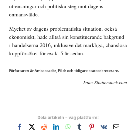
utrensningar och politiska steg mot dagens
enmansvälde.
Mycket av dagens problematiska situation, också
ekonomiskt, hade alltså sin konstituerande bakgrund
i händelserna 2016, inklusive det märkliga, chanslösa
kuppförsöket för exakt 5 år sedan.
Författaren är Ambassadör, Fil dr och tidigare statssekreterare.
Foto: Shutterstock.com
Dela artikeln – välj plattform!
Facebook
X
Reddit
LinkedIn
WhatsApp
Tumblr
Pinterest
Vk
E-
post