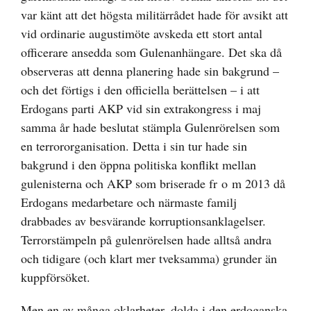
var känt att det högsta militärrådet hade för avsikt att
vid ordinarie augustimöte avskeda ett stort antal
officerare ansedda som Gulenanhängare. Det ska då
observeras att denna planering hade sin bakgrund –
och det förtigs i den officiella berättelsen – i att
Erdogans parti AKP vid sin extrakongress i maj
samma år hade beslutat stämpla Gulenrörelsen som
en terrororganisation. Detta i sin tur hade sin
bakgrund i den öppna politiska konflikt mellan
gulenisterna och AKP som briserade fr o m 2013 då
Erdogans medarbetare och närmaste familj
drabbades av besvärande korruptionsanklagelser.
Terrorstämpeln på gulenrörelsen hade alltså andra
och tidigare (och klart mer tveksamma) grunder än
kuppförsöket.
Men en av många oklarheter, dolda i den erdoganska