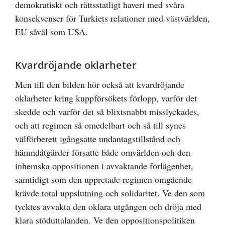
demokratiskt och rättsstatligt haveri med svåra
konsekvenser för Turkiets relationer med västvärlden,
EU såväl som USA.
Kvardröjande oklarheter
Men till den bilden hör också att kvardröjande
oklarheter kring kuppförsökets förlopp, varför det
skedde och varför det så blixtsnabbt misslyckades,
och att regimen så omedelbart och så till synes
välförberett igångsatte undantagstillstånd och
hämndåtgärder försatte både omvärlden och den
inhemska oppositionen i avvaktande förlägenhet,
samtidigt som den uppretade regimen omgående
krävde total uppslutning och solidaritet. Ve den som
tycktes avvakta den oklara utgången och dröja med
klara stöduttalanden. Ve den oppositionspolitiken