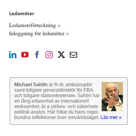
Ledamöter
Ledamotsförteckning »
Inloggning för ledamöter »
Michael Sahlin
är fil dr, ambassadör
samt tidigare general­direktör för FBA
och tidigare stats­sekre­terare. Sahlin har
en lång erfarenhet av inter­nationell
verk­samhet, bl a utrikes- och säkerhets­
politisk analys. Här hittar du hans regel­
bundna reflek­tioner över omvärlds­läget.
Läs mer »