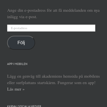
Ange din e-postadress för att få meddelanden om nya
inlägg via e-post.
E-
postadress
Följ
APP I MOBILEN
Lägg en genväg till akademiens hemsida på mobilens
eller surfplattans startskärm. Fungerar som en app!
Läs mer »
KKRVA I SOCIALA MEDIER