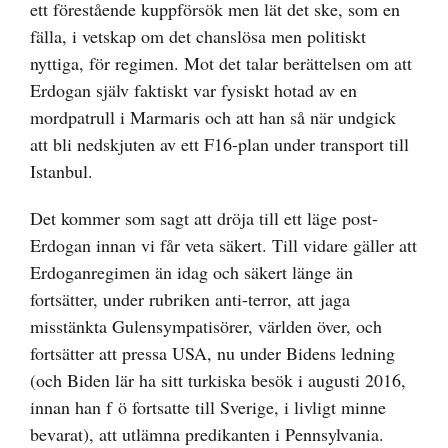
ett förestående kuppförsök men lät det ske, som en
fälla, i vetskap om det chanslösa men politiskt
nyttiga, för regimen. Mot det talar berättelsen om att
Erdogan själv faktiskt var fysiskt hotad av en
mordpatrull i Marmaris och att han så när undgick
att bli nedskjuten av ett F16-plan under transport till
Istanbul.
Det kommer som sagt att dröja till ett läge post-
Erdogan innan vi får veta säkert. Till vidare gäller att
Erdoganregimen än idag och säkert länge än
fortsätter, under rubriken anti-terror, att jaga
misstänkta Gulensympatisörer, världen över, och
fortsätter att pressa USA, nu under Bidens ledning
(och Biden lär ha sitt turkiska besök i augusti 2016,
innan han f ö fortsatte till Sverige, i livligt minne
bevarat), att utlämna predikanten i Pennsylvania.