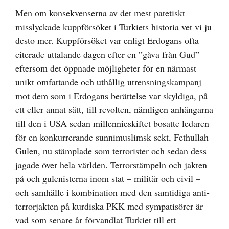
Men om konsekvenserna av det mest patetiskt
misslyckade kuppförsöket i Turkiets historia vet vi ju
desto mer. Kuppförsöket var enligt Erdogans ofta
citerade uttalande dagen efter en ”gåva från Gud”
eftersom det öppnade möjligheter för en närmast
unikt omfattande och uthållig utrensningskampanj
mot dem som i Erdogans berättelse var skyldiga, på
ett eller annat sätt, till revolten, nämligen anhängarna
till den i USA sedan millennieskiftet bosatte ledaren
för en konkurrerande sunnimuslimsk sekt, Fethullah
Gulen, nu stämplade som terrorister och sedan dess
jagade över hela världen. Terrorstämpeln och jakten
på och gulenisterna inom stat – militär och civil –
och samhälle i kombination med den samtidiga anti-
terrorjakten på kurdiska PKK med sympatisörer är
vad som senare år förvandlat Turkiet till ett