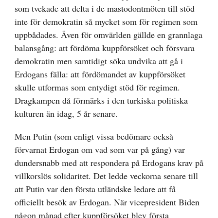
som tvekade att delta i de mastodontmöten till stöd
inte för demokratin så mycket som för regimen som
uppbådades. Även för omvärlden gällde en grannlaga
balansgång: att fördöma kuppförsöket och försvara
demokratin men samtidigt söka undvika att gå i
Erdogans fälla: att fördömandet av kuppförsöket
skulle utformas som entydigt stöd för regimen.
Dragkampen då förmärks i den turkiska politiska
kulturen än idag, 5 år senare.
Men Putin (som enligt vissa bedömare också
förvarnat Erdogan om vad som var på gång) var
dundersnabb med att respondera på Erdogans krav på
villkorslös solidaritet. Det ledde veckorna senare till
att Putin var den första utländske ledare att få
officiellt besök av Erdogan. När vicepresident Biden
någon månad efter kuppförsöket blev första