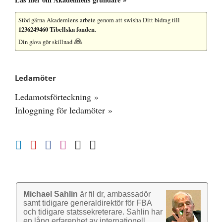
Stöd gärna Akademiens arbete
genom att swisha Ditt bidrag till
1236249460 Tibellska fonden
.
🙏
Din gåva gör skillnad
Ledamöter
Ledamotsförteckning »
Inloggning för ledamöter »
Michael Sahlin
är fil dr, ambassadör
samt tidigare general­direktör för FBA
och tidigare stats­sekre­terare. Sahlin har
en lång erfarenhet av inter­nationell