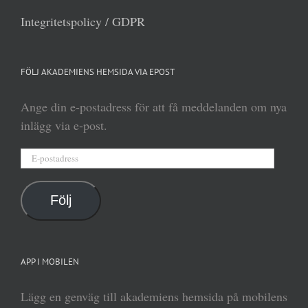
Integritetspolicy / GDPR
FÖLJ AKADEMIENS HEMSIDA VIA EPOST
Ange din e-postadress för att få meddelanden om nya
inlägg via e-post.
E-
postadress
Följ
APP I MOBILEN
Lägg en genväg till akademiens hemsida på mobilens