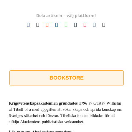
Dela artikeln – välj plattform!
Facebook
X
Reddit
LinkedIn
WhatsApp
Tumblr
Pinterest
Vk
E-
post
BOOKSTORE
Krigsvetenskap­sakademien grundades 1796
av Gustav Wilhelm
af Tibell bl a med uppgiften att söka, skapa och sprida kunskap om
Sveriges säkerhet och försvar. Tibellska fonden bildades för att
stödja Akademiens publicistiska verksamhet.
Läs mer om Akademiens grundare »