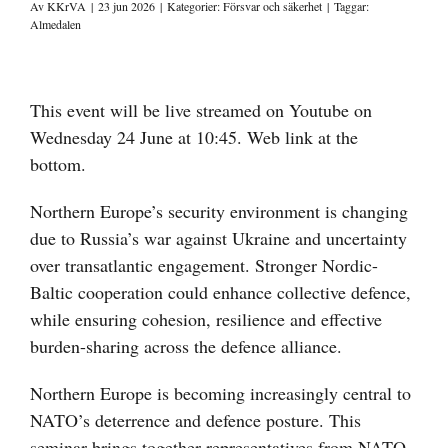
Av
KKrVA
|
23 jun 2026
|
Kategorier:
Försvar och säkerhet
|
Taggar:
Almedalen
Visa
större
This event will be live streamed on Youtube on
bild
Wednesday 24 June at 10:45. Web link at the
bottom.
Northern Europe’s security environment is changing
due to Russia’s war against Ukraine and uncertainty
over transatlantic engagement. Stronger Nordic-
Baltic cooperation could enhance collective defence,
while ensuring cohesion, resilience and effective
burden-sharing across the defence alliance.
Northern Europe is becoming increasingly central to
NATO’s deterrence and defence posture. This
seminar brings together representatives from NATO,