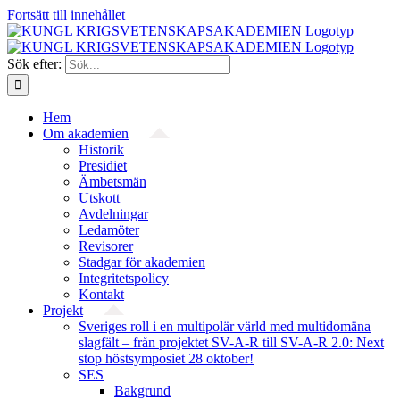
Fortsätt till innehållet
Sök efter:
Hem
Om akademien
Historik
Presidiet
Ämbetsmän
Utskott
Avdelningar
Ledamöter
Revisorer
Stadgar för akademien
Integritetspolicy
Kontakt
Projekt
Sveriges roll i en multipolär värld med multidomäna
slagfält – från projektet SV-A-R till SV-A-R 2.0: Next
stop höstsymposiet 28 oktober!
SES
Bakgrund