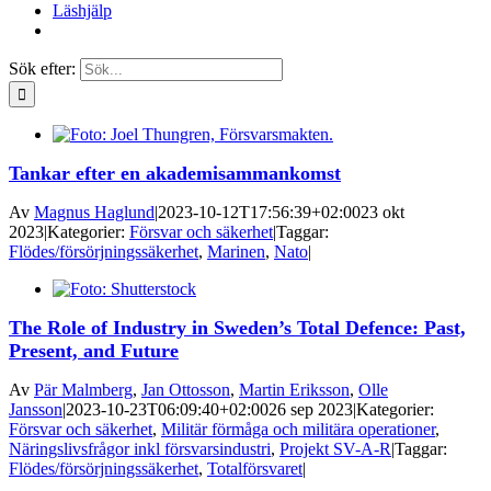
Läshjälp
Sök efter:
Tankar efter en akademisammankomst
Av
Magnus Haglund
|
2023-10-12T17:56:39+02:00
23 okt
2023
|
Kategorier:
Försvar och säkerhet
|
Taggar:
Flödes/försörjningssäkerhet
,
Marinen
,
Nato
|
The Role of Industry in Sweden’s Total Defence: Past,
Present, and Future
Av
Pär Malmberg
,
Jan Ottosson
,
Martin Eriksson
,
Olle
Jansson
|
2023-10-23T06:09:40+02:00
26 sep 2023
|
Kategorier:
Försvar och säkerhet
,
Militär förmåga och militära operationer
,
Näringslivsfrågor inkl försvarsindustri
,
Projekt SV-A-R
|
Taggar:
Flödes/försörjningssäkerhet
,
Totalförsvaret
|