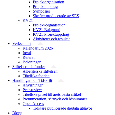
Projekt­organisation
Projektuppdrag
Symposier
Skrifter producerade av SES
KV21
Projekt-organisation
KV21 Bakgrund
KV21 Projektuppdrag
Aktiviteter och resultat
Verksamhet
Kalendarium 2026
Inval
Referat
Belöningar
Stiftelser och fonder
Albergerska stiftelsen
Tibellska fonden
Handlingar och Tidskrift
Anvisningar
Peer-review
Tibellska priset till årets bästa artikel
Prenumeration, särtryck och lösnummer
Open Access
Tidigare publicerade digitala utgåvor
Blogg