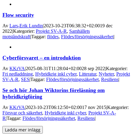
Flow security
Av
Lars-Erik Lundin
|
2023-10-23T06:38:32+02:00
19 dec
2022
|
Kategorier:
Projekt SV-A-R
,
Samhällets
motståndskraft
|
Taggar:
flödes
,
Flödes/försörjningssäkerhet
|
Cyberförsvaret – en introduktion
Av
KKrVA
|
2025-08-31T11:28:04+02:00
28 sep 2022
|
Kategorier:
Fri nedladdning
,
Hybridkrig inkl cyber
,
Litteratur
,
Nyheter
,
Projekt
SV-A-R
,
SES
|
Taggar:
Flödes/försörjningssäkerhet
,
Resiliens
|
Se och hör Johan Wiktorins föreläsning om
hybridkrigföring
Av
KKrVA
|
2023-10-23T06:12:50+02:00
17 nov 2015
|
Kategorier:
Försvar och säkerhet
,
Hybridkrig inkl cyber
,
Projekt SV-A-
R
|
Taggar:
Flödes/försörjningssäkerhet
,
Resiliens
|
Ladda mer inlägg