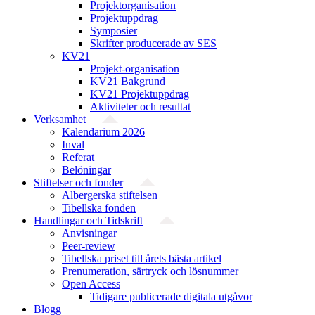
Projekt­organisation
Projektuppdrag
Symposier
Skrifter producerade av SES
KV21
Projekt-organisation
KV21 Bakgrund
KV21 Projektuppdrag
Aktiviteter och resultat
Verksamhet
Kalendarium 2026
Inval
Referat
Belöningar
Stiftelser och fonder
Albergerska stiftelsen
Tibellska fonden
Handlingar och Tidskrift
Anvisningar
Peer-review
Tibellska priset till årets bästa artikel
Prenumeration, särtryck och lösnummer
Open Access
Tidigare publicerade digitala utgåvor
Blogg