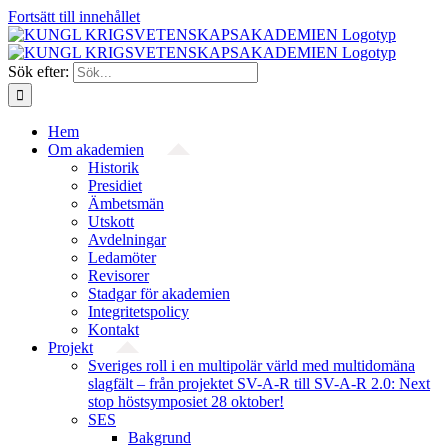
Fortsätt till innehållet
Sök efter:
Hem
Om akademien
Historik
Presidiet
Ämbetsmän
Utskott
Avdelningar
Ledamöter
Revisorer
Stadgar för akademien
Integritetspolicy
Kontakt
Projekt
Sveriges roll i en multipolär värld med multidomäna
slagfält – från projektet SV-A-R till SV-A-R 2.0: Next
stop höstsymposiet 28 oktober!
SES
Bakgrund