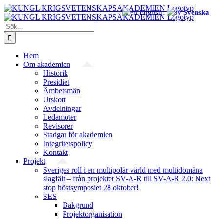
Fortsätt
English
Svenska
till
innehållet
Sök
efter:
Hem
Om akademien
Historik
Presidiet
Ämbetsmän
Utskott
Avdelningar
Ledamöter
Revisorer
Stadgar för akademien
Integritetspolicy
Kontakt
Projekt
Sveriges roll i en multipolär värld med multidomäna
slagfält – från projektet SV-A-R till SV-A-R 2.0: Next
stop höstsymposiet 28 oktober!
SES
Bakgrund
Projekt­organisation