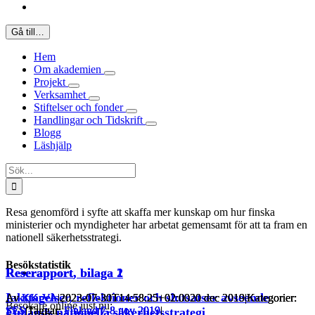
Gå till…
Hem
Om akademien
Projekt
Verksamhet
Stiftelser och fonder
Handlingar och Tidskrift
Blogg
Läshjälp
Sök
efter:
Resa genomförd i syfte att skaffa mer kunskap om hur finska
ministerier och myndigheter har arbetat gemensamt för att ta fram en
nationell säkerhetsstrategi.
Besökstatistik
Reserapport, bilaga 2
Reserapport, bilaga 1
Reserapport
Iakttagelser, reflektioner och slutsatser avseende
Av
Av
Av
KKrVA
KKrVA
KKrVA
|
|
|
2023-07-30T14:58:25+02:00
2023-07-30T14:58:25+02:00
2023-07-30T14:58:25+02:00
20 dec 2019
20 dec 2019
20 dec 2019
|
|
|
Kategorier:
Kategorier:
Kategorier:
Besökare online just nu:
SES
SES
SES
|
|
|
Taggar:
Taggar:
Taggar:
Finland 7-8 nov 2019
Finland 7-8 nov 2019
Finland 7-8 nov 2019
|
|
|
Finlands nationella säkerhetsstrategi