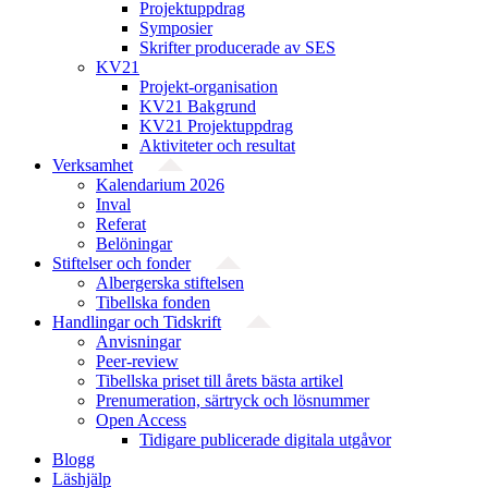
Projektuppdrag
Symposier
Skrifter producerade av SES
KV21
Projekt-organisation
KV21 Bakgrund
KV21 Projektuppdrag
Aktiviteter och resultat
Verksamhet
Kalendarium 2026
Inval
Referat
Belöningar
Stiftelser och fonder
Albergerska stiftelsen
Tibellska fonden
Handlingar och Tidskrift
Anvisningar
Peer-review
Tibellska priset till årets bästa artikel
Prenumeration, särtryck och lösnummer
Open Access
Tidigare publicerade digitala utgåvor
Blogg
Läshjälp