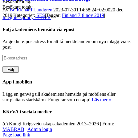
Besökare idag:
Besökare totalt:
Av
Bo Richard Lundgren
|
2023-07-30T14:58:24+02:00
20 dec
2019
|
Kategorier:
SES
|
Taggar:
Finland 7-8 nov 2019
|
Integritetspolicy / GDPR
Följ akademiens hemsida via epost
Ange din e-postadress för att få meddelanden om nya inlägg via e-
post.
E-
postadress
Följ
App i mobilen
Lägg en genväg till akademiens hemsida på mobilens eller
surfplattans startskärm. Fungerar som en app!
Läs mer »
KKrVA i sociala medier
(c) Kungl Krigsvetenskapsakademien 2013–
2026 | Form:
MABRAB
|
Admin login
Page load link