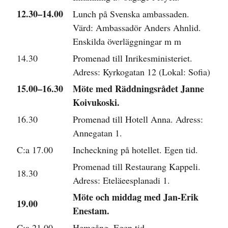
12.30–14.00
Lunch på Svenska ambassaden.
Värd: Ambassadör Anders Ahnlid.
Enskilda överläggningar m m
14.30
Promenad till Inrikesministeriet.
Adress: Kyrkogatan 12 (Lokal: Sofia)
15.00–16.30
Möte med Räddningsrådet Janne
Koivukoski.
16.30
Promenad till Hotell Anna. Adress:
Annegatan 1.
C:a 17.00
Incheckning på hotellet. Egen tid.
Promenad till Restaurang Kappeli.
18.30
Adress: Eteläeesplanadi 1.
Möte och middag med Jan-Erik
19.00
Enestam.
C:a 21.00
Hemgång. Egen tid.