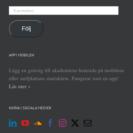
E-
postadress
Följ
APP I MOBILEN
Lägg en genväg till akademiens hemsida på mobilens
eller surfplattans startskärm. Fungerar som en app!
Läs mer »
KKRVA I SOCIALA MEDIER