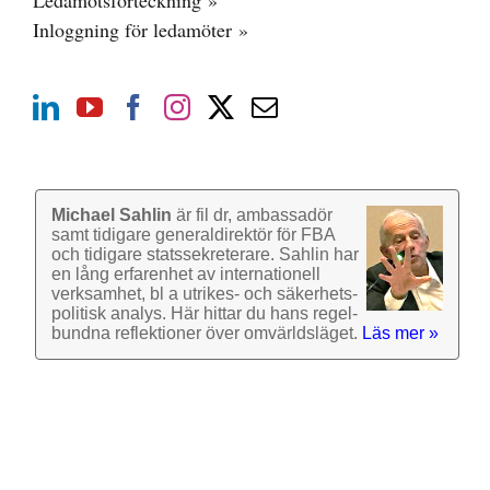
Inloggning för ledamöter »
Michael Sahlin
är fil dr, ambassadör
samt tidigare general­direktör för FBA
och tidigare stats­sekre­terare. Sahlin har
en lång erfarenhet av inter­nationell
verk­samhet, bl a utrikes- och säkerhets­
politisk analys. Här hittar du hans regel­
bundna reflek­tioner över omvärlds­läget.
Läs mer »