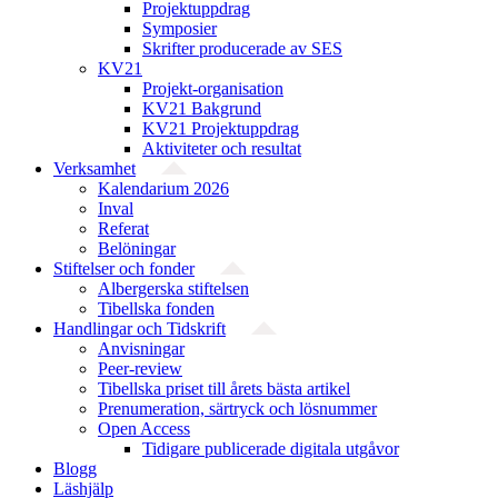
Projektuppdrag
Symposier
Skrifter producerade av SES
KV21
Projekt-organisation
KV21 Bakgrund
KV21 Projektuppdrag
Aktiviteter och resultat
Verksamhet
Kalendarium 2026
Inval
Referat
Belöningar
Stiftelser och fonder
Albergerska stiftelsen
Tibellska fonden
Handlingar och Tidskrift
Anvisningar
Peer-review
Tibellska priset till årets bästa artikel
Prenumeration, särtryck och lösnummer
Open Access
Tidigare publicerade digitala utgåvor
Blogg
Läshjälp