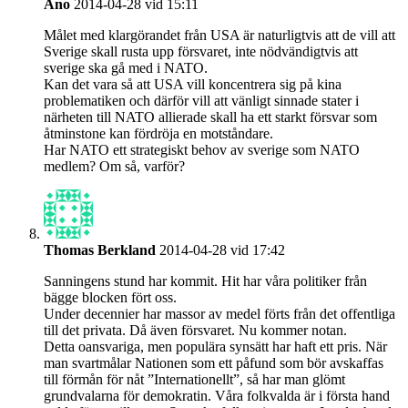
Ano
2014-04-28 vid 15:11
Målet med klargörandet från USA är naturligtvis att de vill att
Sverige skall rusta upp försvaret, inte nödvändigtvis att
sverige ska gå med i NATO.
Kan det vara så att USA vill koncentrera sig på kina
problematiken och därför vill att vänligt sinnade stater i
närheten till NATO allierade skall ha ett starkt försvar som
åtminstone kan fördröja en motståndare.
Har NATO ett strategiskt behov av sverige som NATO
medlem? Om så, varför?
Thomas Berkland
2014-04-28 vid 17:42
Sanningens stund har kommit. Hit har våra politiker från
bägge blocken fört oss.
Under decennier har massor av medel förts från det offentliga
till det privata. Då även försvaret. Nu kommer notan.
Detta oansvariga, men populära synsätt har haft ett pris. När
man svartmålar Nationen som ett påfund som bör avskaffas
till förmån för nåt ”Internationellt”, så har man glömt
grundvalarna för demokratin. Våra folkvalda är i första hand