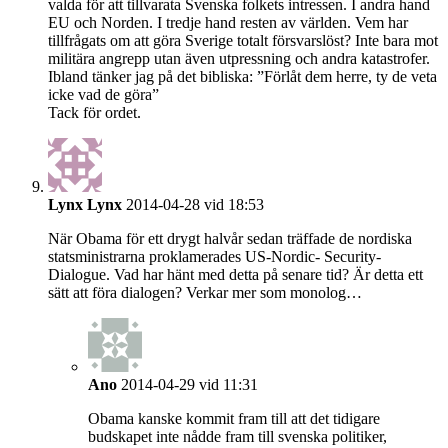
valda för att tillvarata Svenska folkets intressen. I andra hand
EU och Norden. I tredje hand resten av världen. Vem har
tillfrågats om att göra Sverige totalt försvarslöst? Inte bara mot
militära angrepp utan även utpressning och andra katastrofer.
Ibland tänker jag på det bibliska: ”Förlåt dem herre, ty de veta
icke vad de göra”
Tack för ordet.
Lynx Lynx
2014-04-28 vid 18:53
När Obama för ett drygt halvår sedan träffade de nordiska
statsministrarna proklamerades US-Nordic- Security-
Dialogue. Vad har hänt med detta på senare tid? Är detta ett
sätt att föra dialogen? Verkar mer som monolog…
Ano
2014-04-29 vid 11:31
Obama kanske kommit fram till att det tidigare
budskapet inte nådde fram till svenska politiker,