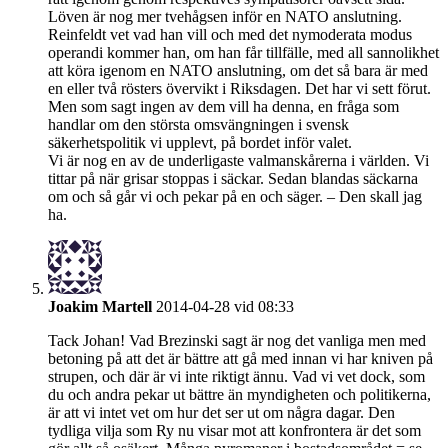
Löven är nog mer tvehågsen inför en NATO anslutning.
Reinfeldt vet vad han vill och med det nymoderata modus
operandi kommer han, om han får tillfälle, med all sannolikhet
att köra igenom en NATO anslutning, om det så bara är med
en eller två rösters övervikt i Riksdagen. Det har vi sett förut.
Men som sagt ingen av dem vill ha denna, en fråga som
handlar om den största omsvängningen i svensk
säkerhetspolitik vi upplevt, på bordet inför valet.
Vi är nog en av de underligaste valmanskårerna i världen. Vi
tittar på när grisar stoppas i säckar. Sedan blandas säckarna
om och så går vi och pekar på en och säger. – Den skall jag
ha.
Joakim Martell
2014-04-28 vid 08:33
Tack Johan! Vad Brezinski sagt är nog det vanliga men med
betoning på att det är bättre att gå med innan vi har kniven på
strupen, och där är vi inte riktigt ännu. Vad vi vet dock, som
du och andra pekar ut bättre än myndigheten och politikerna,
är att vi intet vet om hur det ser ut om några dagar. Den
tydliga vilja som Ry nu visar mot att konfrontera är det som