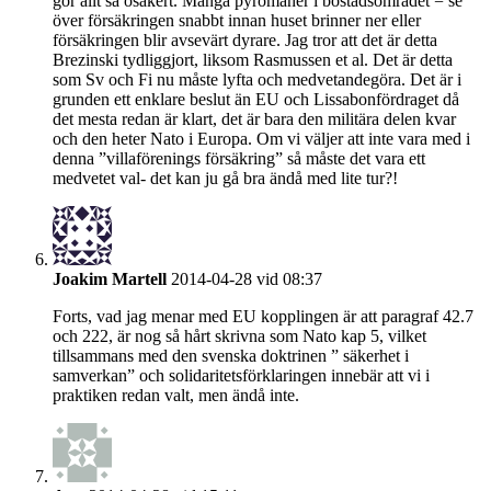
gör allt så osäkert. Många pyromaner i bostadsområdet = se
över försäkringen snabbt innan huset brinner ner eller
försäkringen blir avsevärt dyrare. Jag tror att det är detta
Brezinski tydliggjort, liksom Rasmussen et al. Det är detta
som Sv och Fi nu måste lyfta och medvetandegöra. Det är i
grunden ett enklare beslut än EU och Lissabonfördraget då
det mesta redan är klart, det är bara den militära delen kvar
och den heter Nato i Europa. Om vi väljer att inte vara med i
denna ”villaförenings försäkring” så måste det vara ett
medvetet val- det kan ju gå bra ändå med lite tur?!
Joakim Martell
2014-04-28 vid 08:37
Forts, vad jag menar med EU kopplingen är att paragraf 42.7
och 222, är nog så hårt skrivna som Nato kap 5, vilket
tillsammans med den svenska doktrinen ” säkerhet i
samverkan” och solidaritetsförklaringen innebär att vi i
praktiken redan valt, men ändå inte.