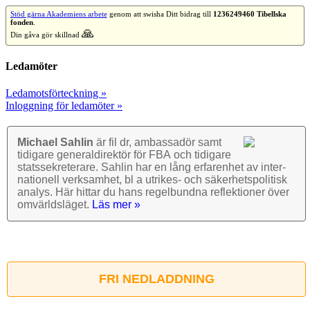
Stöd gärna Akademiens arbete
genom att swisha Ditt bidrag till
1236249460 Tibellska
fonden
.
🙏
Din gåva gör skillnad
Ledamöter
Ledamotsförteckning »
Inloggning för ledamöter »
Michael Sahlin
är fil dr, ambassadör samt
tidigare general­direktör för FBA och tidigare
stats­sekre­terare. Sahlin har en lång erfarenhet av inter­
nationell verk­samhet, bl a utrikes- och säkerhets­politisk
analys. Här hittar du hans regel­bundna reflek­tioner över
omvärlds­läget.
Läs mer »
FRI NEDLADDNING