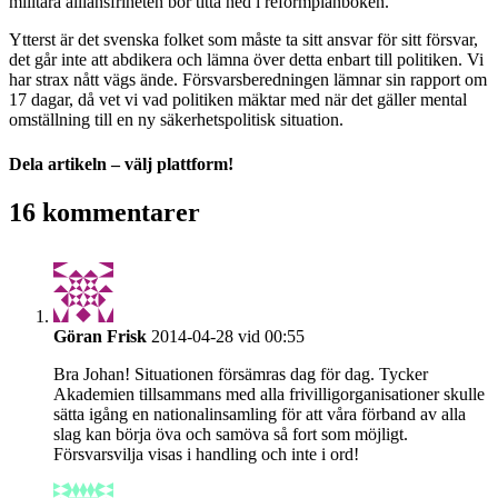
militära alliansfriheten bör titta ned i reformplånboken.
Ytterst är det svenska folket som måste ta sitt ansvar för sitt försvar,
det går inte att abdikera och lämna över detta enbart till politiken. Vi
har strax nått vägs ände. Försvarsberedningen lämnar sin rapport om
17 dagar, då vet vi vad politiken mäktar med när det gäller mental
omställning till en ny säkerhetspolitisk situation.
Dela artikeln – välj plattform!
Facebook
X
Reddit
LinkedIn
WhatsApp
Tumblr
Pinterest
Vk
E-
16 kommentarer
post
Göran Frisk
2014-04-28 vid 00:55
Bra Johan! Situationen försämras dag för dag. Tycker
Akademien tillsammans med alla frivilligorganisationer skulle
sätta igång en nationalinsamling för att våra förband av alla
slag kan börja öva och samöva så fort som möjligt.
Försvarsvilja visas i handling och inte i ord!