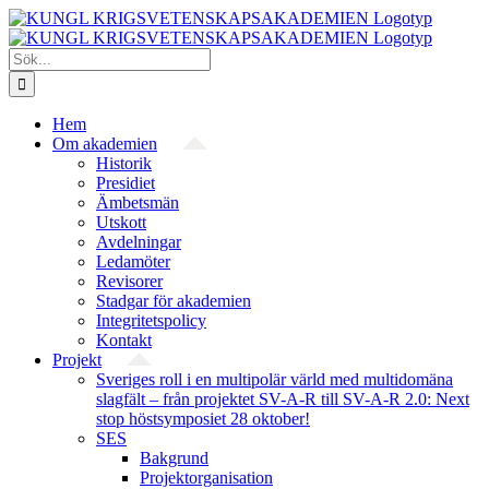
Fortsätt
till
innehållet
Sök
efter:
Hem
Om akademien
Historik
Presidiet
Ämbetsmän
Utskott
Avdelningar
Ledamöter
Revisorer
Stadgar för akademien
Integritetspolicy
Kontakt
Projekt
Sveriges roll i en multipolär värld med multidomäna
slagfält – från projektet SV-A-R till SV-A-R 2.0: Next
stop höstsymposiet 28 oktober!
SES
Bakgrund
Projekt­organisation