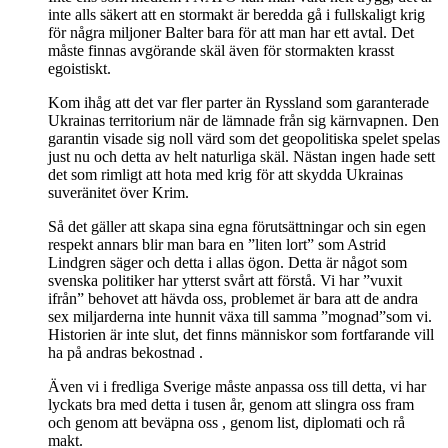
inte alls säkert att en stormakt är beredda gå i fullskaligt krig
för några miljoner Balter bara för att man har ett avtal. Det
måste finnas avgörande skäl även för stormakten krasst
egoistiskt.
Kom ihåg att det var fler parter än Ryssland som garanterade
Ukrainas territorium när de lämnade från sig kärnvapnen. Den
garantin visade sig noll värd som det geopolitiska spelet spelas
just nu och detta av helt naturliga skäl. Nästan ingen hade sett
det som rimligt att hota med krig för att skydda Ukrainas
suveränitet över Krim.
Så det gäller att skapa sina egna förutsättningar och sin egen
respekt annars blir man bara en ”liten lort” som Astrid
Lindgren säger och detta i allas ögon. Detta är något som
svenska politiker har ytterst svårt att förstå. Vi har ”vuxit
ifrån” behovet att hävda oss, problemet är bara att de andra
sex miljarderna inte hunnit växa till samma ”mognad”som vi.
Historien är inte slut, det finns människor som fortfarande vill
ha på andras bekostnad .
Även vi i fredliga Sverige måste anpassa oss till detta, vi har
lyckats bra med detta i tusen år, genom att slingra oss fram
och genom att beväpna oss , genom list, diplomati och rå
makt.