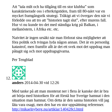
Att ”tala milt och ha tillgång till en stor klubba” som
karaktäriserade oss i efterkrigstiden, fram till 80-talet var en
mycket framgångsrik strategi. Tråkigt att vi övergav den när vi
förledde oss att tro att ”historien tagit slut”, efter murens fall.
Hur vi nu kunde tro det med ständiga krig på Balkan, i
mellanöstern, i Afrika etc. etc.
Naivitet är ingen ursäkt när man förlorat sina möjligheter att
föra politik och tvingas lyda någon annan. Det är en personlig
katastrof, men framför allt är det ett svek mot det uppdrag man
påtagit sig och mot uppdragsgivarna.
Per Tengblad
anders
2014-04-30 vid 12:26
Med tanke på att man monterat ner i flera år kanske det är bra
att börja med historiken för att förstå hur Sverige hamnat i den
situation man hamnat. Om detta är den sanna historien vill jag
låta vara osagt, men den har en stor uppsättning referenser.
http://mikaelnyberg.nu/artiklar/140428cl.html