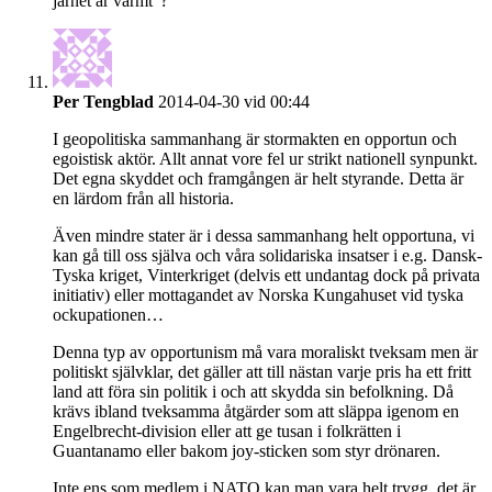
järnet är varmt”?
Per Tengblad
2014-04-30 vid 00:44
I geopolitiska sammanhang är stormakten en opportun och
egoistisk aktör. Allt annat vore fel ur strikt nationell synpunkt.
Det egna skyddet och framgången är helt styrande. Detta är
en lärdom från all historia.
Även mindre stater är i dessa sammanhang helt opportuna, vi
kan gå till oss själva och våra solidariska insatser i e.g. Dansk-
Tyska kriget, Vinterkriget (delvis ett undantag dock på privata
initiativ) eller mottagandet av Norska Kungahuset vid tyska
ockupationen…
Denna typ av opportunism må vara moraliskt tveksam men är
politiskt självklar, det gäller att till nästan varje pris ha ett fritt
land att föra sin politik i och att skydda sin befolkning. Då
krävs ibland tveksamma åtgärder som att släppa igenom en
Engelbrecht-division eller att ge tusan i folkrätten i
Guantanamo eller bakom joy-sticken som styr drönaren.
Inte ens som medlem i NATO kan man vara helt trygg, det är