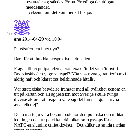
beslutade sig således för att förtydliga det tidigare
meddelandet.
Tveksamt om det kommer att hjälpa.
ano
2014-04-29 vid 10:04
På västfronten intet nytt?
Bara för att bredda perspektivet i debatten:
Frågan till expertpanelen är vad exakt är det som är nytt i
Brzezinskis den yngres utspel? Några skrivna garantier har vi
aldrig haft och klarat oss helskinnade hittills.
Vår strategiska betydelse framgår med all tydlighet genom en
titt på kartan och all aggression mot Sverige skulle tvinga
diverse aktörer att reagera vare sig det finns några skrivna
avtal eller ej?
Detta måste ju vara bekant både för den politiska och militära
ledningen och utspelet kan då tolkas som psyops för en
NATO-anslutning enligt devisen ”Det gäller att smida medan