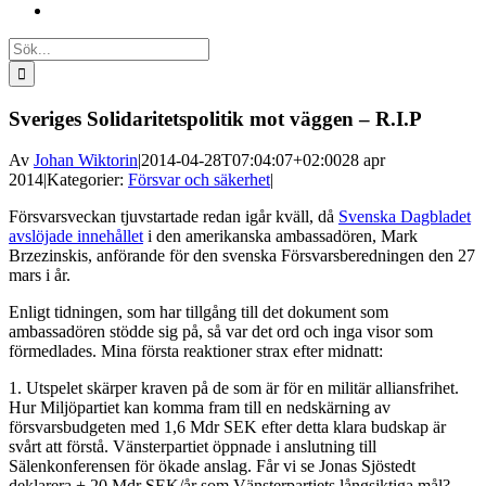
Sök
efter:
Sveriges Solidaritetspolitik mot väggen – R.I.P
Av
Johan Wiktorin
|
2014-04-28T07:04:07+02:00
28 apr
2014
|
Kategorier:
Försvar och säkerhet
|
Försvarsveckan tjuvstartade redan igår kväll, då
Svenska Dagbladet
avslöjade innehållet
i den amerikanska ambassadören, Mark
Brzezinskis, anförande för den svenska Försvarsberedningen den 27
mars i år.
Enligt tidningen, som har tillgång till det dokument som
ambassadören stödde sig på, så var det ord och inga visor som
förmedlades. Mina första reaktioner strax efter midnatt:
1. Utspelet skärper kraven på de som är för en militär alliansfrihet.
Hur Miljöpartiet kan komma fram till en nedskärning av
försvarsbudgeten med 1,6 Mdr SEK efter detta klara budskap är
svårt att förstå. Vänsterpartiet öppnade i anslutning till
Sälenkonferensen för ökade anslag. Får vi se Jonas Sjöstedt
deklarera + 20 Mdr SEK/år som Vänsterpartiets långsiktiga mål?