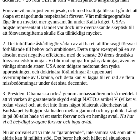
Försvarsviljan är just en viljesak, och med kraftiga tillskott går det att
skapa ett någorlunda respektabelt försvar. Vårt militärgeografiska
läge är nu mycket mer gynnsamt än under Kalla kriget. USA:s
högste representant i landet var dock inte överraskande skeptisk till
att försvarsutgifterna skulle öka tillräckligt mycket.
2. Det inträffade åskådliggör vådan av att ha ett alltför svagt försvar i
förhållande till behov och ambitioner. Detta utgör exempel på en av
absolut mest negativa effekterna med de senaste 20 årens drastiska
försvarsnedskärningar. Vi blir mottagliga för påtryckningar, även av
vänligt sinnade stater. USA som tidigare nedtonat den ryska
upprustningen och doktrinära förändringar är uppenbart
överrumplade av Ukraina, och detta kan vi lägga till en rad av flera
missbedömningar under det sista decenniet.
3. President Obama ska också genom ambassadören också meddelat
att vi varken är garanterade skydd enligt NATO:s artikel V (vilket vi
redan visste) och att det inte finns något bilateralt säkerhetsavtal.
Budskapet tydliggör skillnaden mellan gammal och ny politik. Långt
in på 80-talet hade vi ett starkt försvar och ett hemligt avtal.
Nu har
vi ett betydligt svagare försvar och inga avtal.
Nu är ordvalet att vi inte är ”garanterade”, inte samma sak som att vi
aldrig kan få militärt stöd. Det beror helt och hållet på situationen