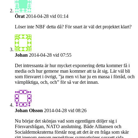
Örat
2014-04-28 vid 01:14
Löser inte NBF detta då? För snart är väl det projektet klart?
Johan
2014-04-28 vid 07:55
Det intressanta är hur mycket exponering detta kommer få i
media och hur gemene man kommer att ta åt sig. Lär väl bli
som försvaret i övrigt, ”ja men vi har ju en massa i förråd, och
värnpliktiga, och, och” för så var det innan.
Johan Olsson
2014-04-28 vid 08:26
Nu börjar det skönjas vad som egentligen döljer sig i
Försvarsfrågan, NATO anslutning. Både Alliansen och
Socialdemokraterna förstår nog att det är en fråga som skär
rätt igenom genom respektives sympatisörer oavsett sida.