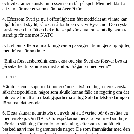
och vilka amerikanska intressen som står på spel. Men helt klart är
att vi nu är mer ensamma än på över 70 år.
4. Eftersom Sverige nu i offentligheten fått meddelat att vi inte kan
utgå från ett skydd, så ökar sårbarheten visavi Ryssland. Den ryske
presidenten har fått en bekräftelse på vår situation samtidigt som vi
ständigt rör oss mot NATO.
5. Det fanns flera anmärkningsvärda passager i tidningens uppgifter,
men frågan är om inte:
”Enligt försvarsberedningens egna ord ska Sveriges försvar bygga
på säkerhet tillsammans med andra. Frågan är med vem?”
tar priset.
Världens enda supermakt underkänner i två meningar den svenska
säkerhetspolitiken, något som skulle kunna fälla en regering om det
inte vore för att alla riksdagspartierna antog Solidaritetsförklaringen
förra mandatperioden.
6. Detta skapar naturligtvis ett tryck på att Sverige bör överväga ett
medlemskap. Om NATO-förespråkarna menar allvar med sin linje
bör de ta ställning för en folkomröstning, eftersom vi nu fått ett
besked att vi inte är garanterade något. De som framhärdar med den