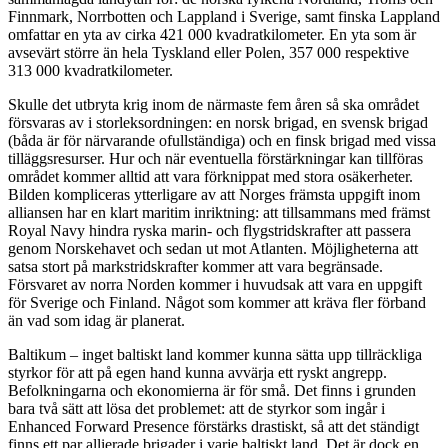
Finnmark, Norrbotten och Lappland i Sverige, samt finska Lappland
omfattar en yta av cirka 421 000 kvadratkilometer. En yta som är
avsevärt större än hela Tyskland eller Polen, 357 000 respektive
313 000 kvadratkilometer.
Skulle det utbryta krig inom de närmaste fem åren så ska området
försvaras av i storleksordningen: en norsk brigad, en svensk brigad
(båda är för närvarande ofullständiga) och en finsk brigad med vissa
tilläggsresurser. Hur och när eventuella förstärkningar kan tillföras
området kommer alltid att vara förknippat med stora osäkerheter.
Bilden kompliceras ytterligare av att Norges främsta uppgift inom
alliansen har en klart maritim inriktning: att tillsammans med främst
Royal Navy hindra ryska marin- och flygstridskrafter att passera
genom Norskehavet och sedan ut mot Atlanten. Möjligheterna att
satsa stort på markstridskrafter kommer att vara begränsade.
Försvaret av norra Norden kommer i huvudsak att vara en uppgift
för Sverige och Finland. Något som kommer att kräva fler förband
än vad som idag är planerat.
Baltikum – inget baltiskt land kommer kunna sätta upp tillräckliga
styrkor för att på egen hand kunna avvärja ett ryskt angrepp.
Befolkningarna och ekonomierna är för små. Det finns i grunden
bara två sätt att lösa det problemet: att de styrkor som ingår i
Enhanced Forward Presence förstärks drastiskt, så att det ständigt
finns ett par allierade brigader i varje baltiskt land. Det är dock en