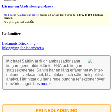
Läs mer om Akademiens grundare »
Stöd gärna Akademiens arbete
genom att swisha Ditt bidrag till
1236249460 Tibellska
fonden
.
🙏
Din gåva gör skillnad
Ledamöter
Ledamotsförteckning »
Inloggning för ledamöter »
Michael Sahlin
är fil dr, ambassadör samt
tidigare general­direktör för FBA och tidigare
stats­sekre­terare. Sahlin har en lång erfarenhet av inter­
nationell verk­samhet, bl a utrikes- och säkerhets­politisk
analys. Här hittar du hans regel­bundna reflek­tioner över
omvärlds­läget.
Läs mer »
FRI NEDLADDNING