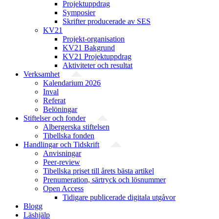
Projektuppdrag
Symposier
Skrifter producerade av SES
KV21
Projekt-organisation
KV21 Bakgrund
KV21 Projektuppdrag
Aktiviteter och resultat
Verksamhet
Kalendarium 2026
Inval
Referat
Belöningar
Stiftelser och fonder
Albergerska stiftelsen
Tibellska fonden
Handlingar och Tidskrift
Anvisningar
Peer-review
Tibellska priset till årets bästa artikel
Prenumeration, särtryck och lösnummer
Open Access
Tidigare publicerade digitala utgåvor
Blogg
Läshjälp