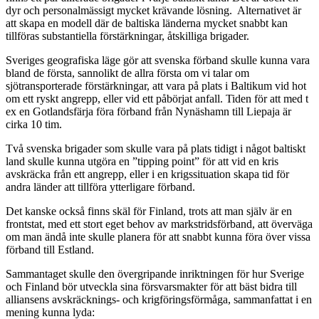
dyr och personalmässigt mycket krävande lösning. Alternativet är
att skapa en modell där de baltiska länderna mycket snabbt kan
tillföras substantiella förstärkningar, åtskilliga brigader.
Sveriges geografiska läge gör att svenska förband skulle kunna vara
bland de första, sannolikt de allra första om vi talar om
sjötransporterade förstärkningar, att vara på plats i Baltikum vid hot
om ett ryskt angrepp, eller vid ett påbörjat anfall. Tiden för att med t
ex en Gotlandsfärja föra förband från Nynäshamn till Liepaja är
cirka 10 tim.
Två svenska brigader som skulle vara på plats tidigt i något baltiskt
land skulle kunna utgöra en ”tipping point” för att vid en kris
avskräcka från ett angrepp, eller i en krigssituation skapa tid för
andra länder att tillföra ytterligare förband.
Det kanske också finns skäl för Finland, trots att man själv är en
frontstat, med ett stort eget behov av markstridsförband, att överväga
om man ändå inte skulle planera för att snabbt kunna föra över vissa
förband till Estland.
Sammantaget skulle den övergripande inriktningen för hur Sverige
och Finland bör utveckla sina försvarsmakter för att bäst bidra till
alliansens avskräcknings- och krigföringsförmåga, sammanfattat i en
mening kunna lyda: