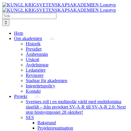
Fortsätt
till
innehållet
Sök
efter:
Hem
Om akademien
Historik
Presidiet
Ämbetsmän
Utskott
Avdelningar
Ledamöter
Revisorer
Stadgar för akademien
Integritetspolicy
Kontakt
Projekt
Sveriges roll i en multipolär värld med multidomäna
slagfält – från projektet SV-A-R till SV-A-R 2.0: Next
stop höstsymposiet 28 oktober!
SES
Bakgrund
Projekt­organisation