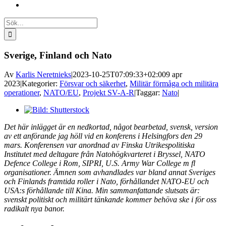
Sök
efter:
Sverige, Finland och Nato
Av
Karlis Neretnieks
|
2023-10-25T07:09:33+02:00
9 apr
2023
|
Kategorier:
Försvar och säkerhet
,
Militär förmåga och militära
operationer
,
NATO/EU
,
Projekt SV-A-R
|
Taggar:
Nato
|
Visa
större
Det här inlägget är en nedkortad, något bearbetad, svensk, version
bild
av ett anförande jag höll vid en konferens i Helsingfors den 29
mars. Konferensen var anordnad av Finska Utrikespolitiska
Institutet med deltagare från Natohögkvarteret i Bryssel, NATO
Defence College i Rom, SIPRI, U.S. Army War College m fl
organisationer. Ämnen som avhandlades var bland annat Sveriges
och Finlands framtida roller i Nato, förhållandet NATO-EU och
USA:s förhållande till Kina. Min sammanfattande slutsats är:
svenskt politiskt och militärt tänkande kommer behöva ske i för oss
radikalt nya banor.