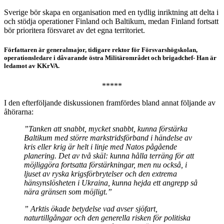
Sverige bör skapa en organisation med en tydlig inriktning att delta i
och stödja operationer Finland och Baltikum, medan Finland fortsatt
bör prioritera försvaret av det egna territoriet.
Författaren är generalmajor, tidigare rektor för Försvarshögskolan,
operationsledare i dåvarande östra Militärområdet och brigadchef- Han är
ledamot av KKrVA.
*****
I den efterföljande diskussionen framfördes bland annat följande av
åhörarna:
”Tanken att snabbt, mycket snabbt, kunna förstärka
Baltikum med större markstridsförband i händelse av
kris eller krig är helt i linje med Natos pågående
planering. Det av två skäl: kunna hålla terräng för att
möjliggöra fortsatta förstärkningar, men nu också, i
ljuset av ryska krigsförbrytelser och den extrema
hänsynslösheten i Ukraina, kunna hejda ett angrepp så
nära gränsen som möjligt.”
” Arktis ökade betydelse vad avser sjöfart,
naturtillgångar och den generella risken för politiska