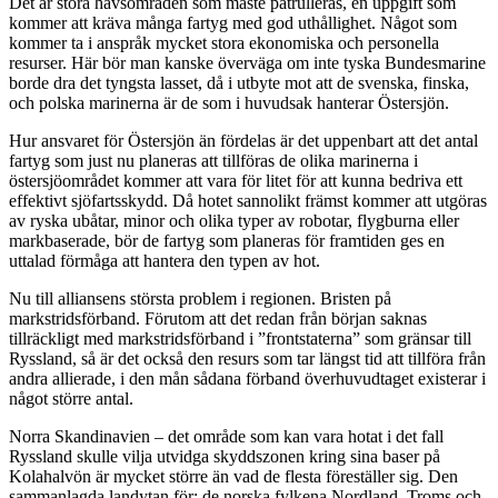
Det är stora havsområden som måste patrulleras, en uppgift som
kommer att kräva många fartyg med god uthållighet. Något som
kommer ta i anspråk mycket stora ekonomiska och personella
resurser. Här bör man kanske överväga om inte tyska Bundesmarine
borde dra det tyngsta lasset, då i utbyte mot att de svenska, finska,
och polska marinerna är de som i huvudsak hanterar Östersjön.
Hur ansvaret för Östersjön än fördelas är det uppenbart att det antal
fartyg som just nu planeras att tillföras de olika marinerna i
östersjöområdet kommer att vara för litet för att kunna bedriva ett
effektivt sjöfartsskydd. Då hotet sannolikt främst kommer att utgöras
av ryska ubåtar, minor och olika typer av robotar, flygburna eller
markbaserade, bör de fartyg som planeras för framtiden ges en
uttalad förmåga att hantera den typen av hot.
Nu till alliansens största problem i regionen. Bristen på
markstridsförband. Förutom att det redan från början saknas
tillräckligt med markstridsförband i ”frontstaterna” som gränsar till
Ryssland, så är det också den resurs som tar längst tid att tillföra från
andra allierade, i den mån sådana förband överhuvudtaget existerar i
något större antal.
Norra Skandinavien – det område som kan vara hotat i det fall
Ryssland skulle vilja utvidga skyddszonen kring sina baser på
Kolahalvön är mycket större än vad de flesta föreställer sig. Den
sammanlagda landytan för: de norska fylkena Nordland, Troms och