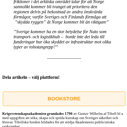
friktioner i det arktiska området talar för att Norge
sannolikt kommer bli tvunget att prioritera den
regionen delvis på bekostnad av andra önskvärda
förmågor, varför Sveriges och Finlands förmåga att
”skydda ryggen” åt Norge kommer bli än viktigare”
”Sverige kommer ha en stor betydelse för Nato som
transport- och logistikhub – borde inte det leda till
funderingar hur öka skyddet av infrastruktur mot olika
typer av robotangrepp?”
_______________
Dela artikeln – välj plattform!
Facebook
X
Reddit
LinkedIn
WhatsApp
Tumblr
Pinterest
Vk
E-
post
BOOKSTORE
Krigsvetenskap­sakademien grundades 1796
av Gustav Wilhelm af Tibell bl a
med uppgiften att söka, skapa och sprida kunskap om Sveriges säkerhet och
försvar. Tibellska fonden bildades för att stödja Akademiens publicistiska
verksamhet.