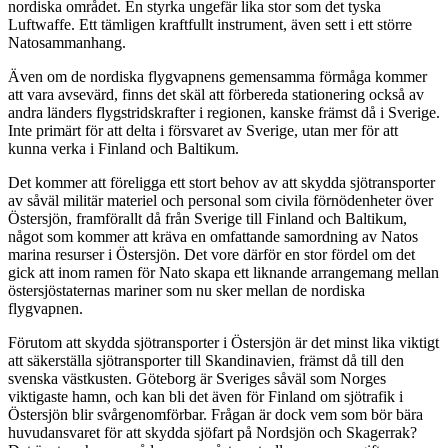
nordiska området. En styrka ungefär lika stor som det tyska
Luftwaffe. Ett tämligen kraftfullt instrument, även sett i ett större
Natosammanhang.
Även om de nordiska flygvapnens gemensamma förmåga kommer
att vara avsevärd, finns det skäl att förbereda stationering också av
andra länders flygstridskrafter i regionen, kanske främst då i Sverige.
Inte primärt för att delta i försvaret av Sverige, utan mer för att
kunna verka i Finland och Baltikum.
Det kommer att föreligga ett stort behov av att skydda sjötransporter
av såväl militär materiel och personal som civila förnödenheter över
Östersjön, framförallt då från Sverige till Finland och Baltikum,
något som kommer att kräva en omfattande samordning av Natos
marina resurser i Östersjön. Det vore därför en stor fördel om det
gick att inom ramen för Nato skapa ett liknande arrangemang mellan
östersjöstaternas mariner som nu sker mellan de nordiska
flygvapnen.
Förutom att skydda sjötransporter i Östersjön är det minst lika viktigt
att säkerställa sjötransporter till Skandinavien, främst då till den
svenska västkusten. Göteborg är Sveriges såväl som Norges
viktigaste hamn, och kan bli det även för Finland om sjötrafik i
Östersjön blir svårgenomförbar. Frågan är dock vem som bör bära
huvudansvaret för att skydda sjöfart på Nordsjön och Skagerrak?