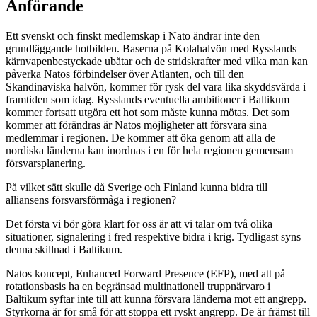
Anförande
Ett svenskt och finskt medlemskap i Nato ändrar inte den
grundläggande hotbilden. Baserna på Kolahalvön med Rysslands
kärnvapenbestyckade ubåtar och de stridskrafter med vilka man kan
påverka Natos förbindelser över Atlanten, och till den
Skandinaviska halvön, kommer för rysk del vara lika skyddsvärda i
framtiden som idag. Rysslands eventuella ambitioner i Baltikum
kommer fortsatt utgöra ett hot som måste kunna mötas. Det som
kommer att förändras är Natos möjligheter att försvara sina
medlemmar i regionen. De kommer att öka genom att alla de
nordiska länderna kan inordnas i en för hela regionen gemensam
försvarsplanering.
På vilket sätt skulle då Sverige och Finland kunna bidra till
alliansens försvarsförmåga i regionen?
Det första vi bör göra klart för oss är att vi talar om två olika
situationer, signalering i fred respektive bidra i krig. Tydligast syns
denna skillnad i Baltikum.
Natos koncept, Enhanced Forward Presence (EFP), med att på
rotationsbasis ha en begränsad multinationell truppnärvaro i
Baltikum syftar inte till att kunna försvara länderna mot ett angrepp.
Styrkorna är för små för att stoppa ett ryskt angrepp. De är främst till