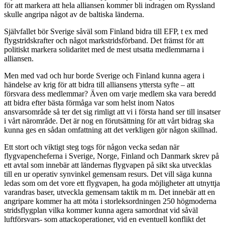
för att markera att hela alliansen kommer bli indragen om Ryssland
skulle angripa något av de baltiska länderna.
Självfallet bör Sverige såväl som Finland bidra till EFP, t ex med
flygstridskrafter och något markstridsförband. Det främst för att
politiskt markera solidaritet med de mest utsatta medlemmarna i
alliansen.
Men med vad och hur borde Sverige och Finland kunna agera i
händelse av krig för att bidra till alliansens yttersta syfte – att
försvara dess medlemmar? Även om varje medlem ska vara beredd
att bidra efter bästa förmåga var som helst inom Natos
ansvarsområde så ter det sig rimligt att vi i första hand ser till insatser
i vårt närområde. Det är nog en förutsättning för att vårt bidrag ska
kunna ges en sådan omfattning att det verkligen gör någon skillnad.
Ett stort och viktigt steg togs för någon vecka sedan när
flygvapencheferna i Sverige, Norge, Finland och Danmark skrev på
ett avtal som innebär att ländernas flygvapen på sikt ska utvecklas
till en ur operativ synvinkel gemensam resurs. Det vill säga kunna
ledas som om det vore ett flygvapen, ha goda möjligheter att utnyttja
varandras baser, utveckla gemensam taktik m m. Det innebär att en
angripare kommer ha att möta i storleksordningen 250 högmoderna
stridsflygplan vilka kommer kunna agera samordnat vid såväl
luftförsvars- som attackoperationer, vid en eventuell konflikt det