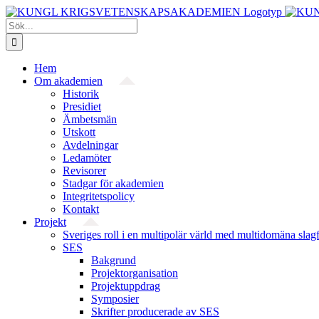
Fortsätt
till
Sök
innehållet
efter:
Hem
Om akademien
Historik
Presidiet
Ämbetsmän
Utskott
Avdelningar
Ledamöter
Revisorer
Stadgar för akademien
Integritetspolicy
Kontakt
Projekt
Sveriges roll i en multipolär värld med multidomäna slag
SES
Bakgrund
Projekt­organisation
Projektuppdrag
Symposier
Skrifter producerade av SES