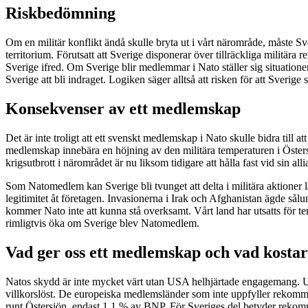
Riskbedömning
Om en militär konflikt ändå skulle bryta ut i vårt närområde, måste Sver
territorium. Förutsatt att Sverige disponerar över tillräckliga militära re
Sverige ifred. Om Sverige blir medlemmar i Nato ställer sig situation
Sverige att bli indraget. Logiken säger alltså att risken för att Sverige
Konsekvenser av ett medlemskap
Det är inte troligt att ett svenskt medlemskap i Nato skulle bidra till a
medlemskap innebära en höjning av den militära temperaturen i Östersjöo
krigsutbrott i närområdet är nu liksom tidigare att hålla fast vid sin allia
Som Natomedlem kan Sverige bli tvunget att delta i militära aktioner
legitimitet åt företagen. Invasionerna i Irak och Afghanistan ägde så
kommer Nato inte att kunna stå overksamt. Vårt land har utsatts för t
rimligtvis öka om Sverige blev Natomedlem.
Vad ger oss ett medlemskap och vad kostar
Natos skydd är inte mycket värt utan USA helhjärtade engagemang. USA
villkorslöst. De europeiska medlemsländer som inte uppfyller rekommend
runt Östersjön, endast 1,1 % av BNP. För Sveriges del betyder rekomm