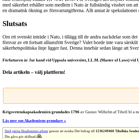
med säkerhet erhåller som medlem i Nato är fullständig visshet om att
en dramatisk ökning av försvarsutgifterna. Allt annat är spekulatione
Slutsats
Om ett svenskt inträde i Nato, i tillägg till de andra nackdelar som det
försvar av ett fortsatt alliansfritt Sverige? Valet borde inte vara särs
säkerhetspolitiska linje ligger fast. Denna innebär sedan länge att Sve
Författaren är Jur kand vid Uppsala universitet, LL.M. (Master of Laws) vid U
Dela artikeln – välj plattform!
Facebook
X
Reddit
LinkedIn
WhatsApp
Tumblr
Pinterest
Vk
E-
post
Krigsvetenskap­sakademien grundades 1796
av Gustav Wilhelm af Tibell bl a me
Läs mer om Akademiens grundare »
Stöd gärna Akademiens arbete
genom att swisha Ditt bidrag till
1236249460 Tibellska fonde
🙏
Din gåva gör skillnad