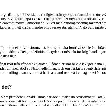
ige då dras in? Det skulle rimligtvis från rysk sida framstå som önskvärt 
surser (vilket knappast är fallet idag) förefaller mycket tala för att i vart
en däremot radikalt annorlunda. Vi vet med hundraprocentig säkerhet at
 ska dras in i ett krig är mindre om Sverige står utanför Nato och, måste de
tt förhindra ett krig i närområdet. Natos militära förmåga skulle öka högs
mrådet, vilket per definition betyder att tröskeln för krigshandlingar sä
nsfria linje.
 långt bort från vår del av världen. Sådana brukar huvudsakligen tjäna
lunda rum med stöd av Natomedlemmar. Och om Turkiets äventyrliga ageran
errorhandlingar som sannolikt haft samband med vårt deltagande i Natoop
 det?
:s president Donald Trump har dock uttalat sin tveksamhet till att Na
ationen att två procent av BNP ska gå till försvaret skulle inte förtjä
endationen alltså att vi som Natomedlem skulle behöva nästan fördubbla 