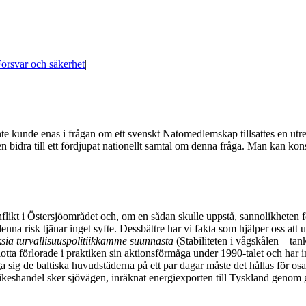
örsvar och säkerhet
|
inte kunde enas i frågan om ett svenskt Natomedlemskap tillsattes en utr
 bidra till ett fördjupat nationellt samtal om denna fråga. Man kan konsta
konflikt i Östersjöområdet och, om en sådan skulle uppstå, sannolikheten 
enna risk tjänar inget syfte. Dessbättre har vi fakta som hjälper oss att
sia turvallisuuspolitiikkamme suunnasta
(Stabiliteten i vågskålen – tan
flotta förlorade i praktiken sin aktionsförmåga under 1990-talet och har
ig de baltiska huvudstäderna på ett par dagar måste det hållas för osan
rikeshandel sker sjövägen, inräknat energiexporten till Tyskland genom 