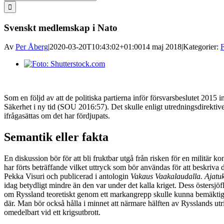
efter:
Svenskt medlemskap i Nato
Av
Per Åberg
|
2020-03-20T10:43:02+01:00
14 maj 2018
|
Kategorier:
F
Visa
större
bild
Som en följd av att de politiska partierna inför försvarsbeslutet 2015 
Säkerhet i ny tid (SOU 2016:57). Det skulle enligt utredningsdirektiven
ifrågasättas om det har fördjupats.
Semantik eller fakta
En diskussion bör för att bli fruktbar utgå från risken för en militär 
har förts beträffande vilket uttryck som bör användas för att beskriva d
Pekka Visuri och publicerad i antologin
Vakaus Vaakalaudalla. Ajatuk
idag betydligt mindre än den var under det kalla kriget. Dess östersjö
om Ryssland teoretiskt genom ett markangrepp skulle kunna bemäktiga s
där. Man bör också hålla i minnet att närmare hälften av Rysslands ut
omedelbart vid ett krigsutbrott.