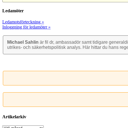
Ledamöter
Ledamotsförteckning »
Inloggning för ledamöter »
Michael Sahlin
är fil dr, ambassadör samt tidigare general­di
utrikes- och säkerhets­politisk analys. Här hittar du hans reg
Artikelarkiv
Artikelarkiv