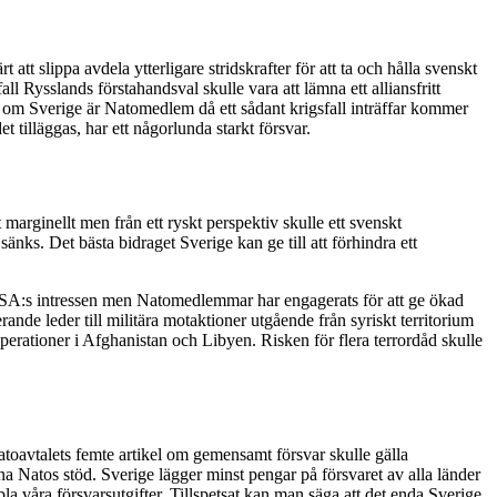
att slippa avdela ytterligare stridskrafter för att ta och hålla svenskt
 fall Rysslands förstahandsval skulle vara att lämna ett alliansfritt
t om Sverige är Natomedlem då ett sådant krigsfall inträffar kommer
t tilläggas, har ett någorlunda starkt försvar.
t marginellt men från ett ryskt perspektiv skulle ett svenskt
nks. Det bästa bidraget Sverige kan ge till att förhindra ett
 USA:s intressen men Natomedlemmar har engagerats för att ge ökad
de leder till militära motaktioner utgående från syriskt territorium
erationer i Afghanistan och Libyen. Risken för flera terrordåd skulle
toavtalets femte artikel om gemensamt försvar skulle gälla
na Natos stöd. Sverige lägger minst pengar på försvaret av alla länder
våra försvarsutgifter. Tillspetsat kan man säga att det enda Sverige