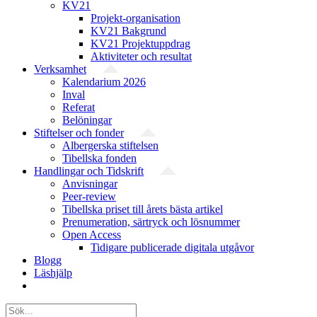
KV21
Projekt-organisation
KV21 Bakgrund
KV21 Projektuppdrag
Aktiviteter och resultat
Verksamhet
Kalendarium 2026
Inval
Referat
Belöningar
Stiftelser och fonder
Albergerska stiftelsen
Tibellska fonden
Handlingar och Tidskrift
Anvisningar
Peer-review
Tibellska priset till årets bästa artikel
Prenumeration, särtryck och lösnummer
Open Access
Tidigare publicerade digitala utgåvor
Blogg
Läshjälp
Sök