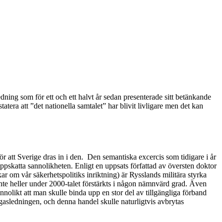
edning som för ett och ett halvt år sedan presenterade sitt betänkande
tera att ”det nationella samtalet” har blivit livligare men det kan
för att Sverige dras in i den. Den semantiska excercis som tidigare i år
 uppskatta sannolikheten. Enligt en uppsats författad av översten doktor
kar om vår säkerhetspolitiks inriktning) är Rysslands militära styrka
 inte heller under 2000-talet förstärkts i någon nämnvärd grad. Även
nolikt att man skulle binda upp en stor del av tillgängliga förband
gasledningen, och denna handel skulle naturligtvis avbrytas