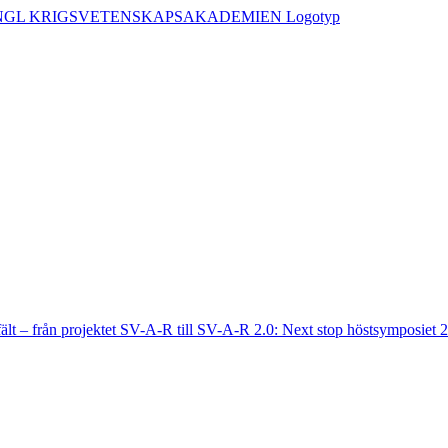
fält – från projektet SV-A-R till SV-A-R 2.0: Next stop höstsymposiet 