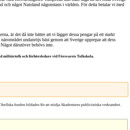
nd och något Natoland någonstans i världen. För detta betalar vi med
a, är det då inte bättre att vi lägger dessa pengar på ett starkt
is i närområdet undanröjs bäst genom att Sverige upprepar att dess
e. Något därutöver behövs inte.
ad militärtolk och förhörsledare vid Försvarets Tolkskola.
Tibellska fonden bildades för att stödja Akademiens publicistiska verksamhet.