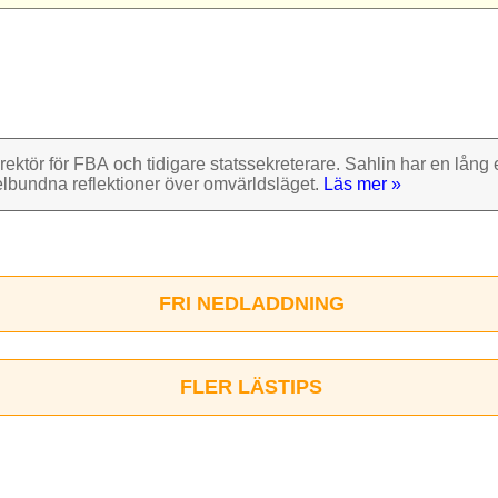
rektör för FBA och tidigare stats­sekre­terare. Sahlin har en lång e
el­bundna reflek­tioner över omvärlds­läget.
Läs mer »
FRI NEDLADDNING
FLER LÄSTIPS