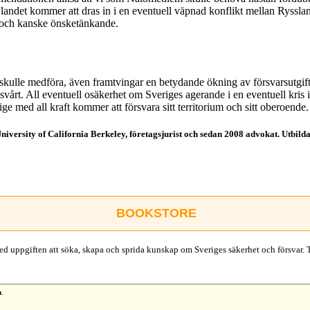
 landet kommer att dras in i en eventuell väpnad konflikt mellan Ryssla
r och kanske önsketänkande.
 skulle medföra, även framtvingar en betydande ökning av försvarsutgiftern
kilt svårt. All eventuell osäkerhet om Sveriges agerande i en eventuell kr
rige med all kraft kommer att försvara sitt territorium och sitt oberoend
niversity of California Berkeley, företagsjurist och sedan 2008 advokat. Utbild
BOOKSTORE
d uppgiften att söka, skapa och sprida kunskap om Sveriges säkerhet och försvar. 
n
.