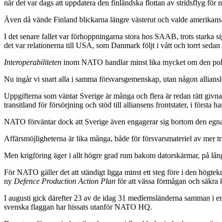
när det var dags att uppdatera den finländska flottan av stridsflyg för 
Även då vände Finland blickarna längre västerut och valde amerika
I det senare fallet var förhoppningarna stora hos SAAB, trots starka s
det var relationerna till USA, som Danmark följt i vått och torrt sedan 
Interoperabiliteten
inom NATO handlar minst lika mycket om den poli
Nu ingår vi snart alla i samma försvarsgemenskap, utan någon alliansl
Uppgifterna som väntar Sverige är många och flera är redan rätt givna
transitland för försörjning och stöd till alliansens frontstater, i första 
NATO förväntar dock att Sverige även engagerar sig bortom den egna
Affärsmöjligheterna är lika många, både för försvarsmateriel av mer tra
Men krigföring äger i allt högre grad rum bakom datorskärmar, på långt
För NATO gäller det att ständigt ligga minst ett steg före i den högtek
ny
Defence Production Action Plan
för att vässa förmågan och säkra 
I augusti gick därefter 23 av de idag 31 medlemsländerna samman i en 
svenska flaggan har hissats utanför NATO HQ.