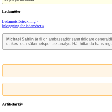
Din gåva gör skillnad
Ledamöter
Ledamotsförteckning »
Inloggning för ledamöter »
Michael Sahlin
är fil dr, ambassadör samt tidigare general­di
utrikes- och säkerhets­politisk analys. Här hittar du hans reg
Artikelarkiv