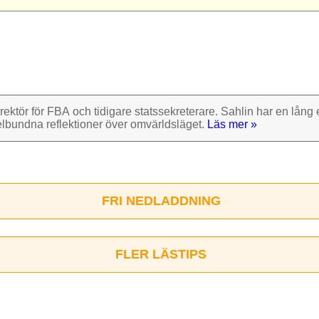
rektör för FBA och tidigare stats­sekre­terare. Sahlin har en lång e
el­bundna reflek­tioner över omvärlds­läget.
Läs mer »
FRI NEDLADDNING
FLER LÄSTIPS