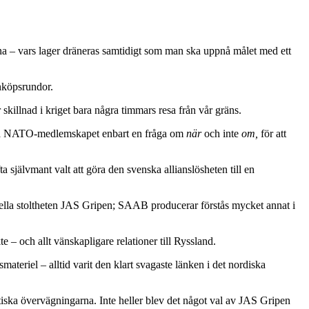
na – vars lager dräneras samtidigt som man ska uppnå målet med ett
inköpsrundor.
skillnad i kriget bara några timmars resa från vår gräns.
nska NATO-medlemskapet enbart en fråga om
när
och inte
om,
för att
ta självmant valt att göra den svenska allianslösheten till en
onella stoltheten JAS Gripen; SAAB producerar förstås mycket annat i
ykte – och allt vänskapligare relationer till Ryssland.
materiel – alltid varit den klart svagaste länken i det nordiska
itiska övervägningarna. Inte heller blev det något val av JAS Gripen