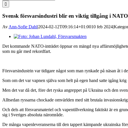
efter:
Svensk försvarsindustri blir en viktig tillgång i NATO
Av
Ann-Sofie Dahl
|
2024-02-12T09:16:14+01:00
10 feb 2024
|
Kategor
Visa
större
Det kommande NATO-inträdet öppnar en mängd nya affärsmöjligheter fö
bild
som nu går med rekordfart.
Försvarsindustrin var tidigare något som man rynkade på näsan åt i de f
Som om det var vapnen själva som helt på egen hand satte igång kri
Men det var då det, före det ryska angreppet på Ukraina och den sv
Alltsedan ryssarna chockade omvärlden med sitt brutala invasionskrig i 
Och dels att försvarsmateriel och vapentillverkning faktiskt är en grun
sig i Sveriges absoluta närområde.
De många vapenleveranserna till den tappert kämpande ukrainska fö