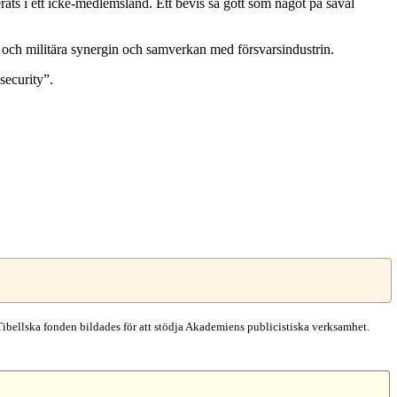
ats i ett icke-medlemsland. Ett bevis så gott som något på såväl
la och militära synergin och samverkan med försvarsindustrin.
security”.
Tibellska fonden bildades för att stödja Akademiens publicistiska verksamhet.