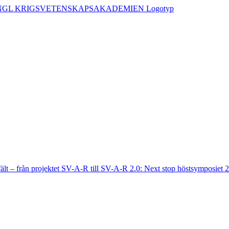
fält – från projektet SV-A-R till SV-A-R 2.0: Next stop höstsymposiet 