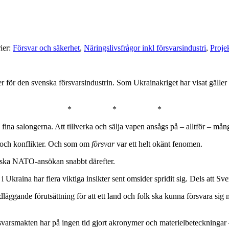
ier:
Försvar och säkerhet
,
Näringslivsfrågor inkl försvarsindustri
,
Proje
r den svenska försvarsindustrin. Som Ukrainakriget har visat gäller d
* * *
ina salongerna. Att tillverka och sälja vapen ansågs på – alltför – mång
g och konflikter. Och som om
försvar
var ett helt okänt fenomen.
enska NATO-ansökan snabbt därefter.
Ukraina har flera viktiga insikter sent omsider spridit sig. Dels att Sver
dläggande förutsättning för att ett land och folk ska kunna försvara sig
rsvarsmakten har på ingen tid gjort akronymer och materielbeteckning