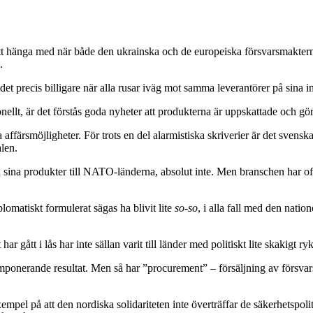
 att hänga med när både den ukrainska och de europeiska försvarsmakter
.
et precis billigare när alla rusar iväg mot samma leverantörer på sina 
llt, är det förstås goda nyheter att produkterna är uppskattade och gör 
ärsmöjligheter. För trots en del alarmistiska skriverier är det sve
len.
älja sina produkter till NATO-länderna, absolut inte. Men branschen har of
lomatiskt formulerat sägas ha blivit lite
so-so
, i alla fall med den nati
har gått i lås har inte sällan varit till länder med politiskt lite skakigt r
 imponerande resultat. Men så har ”procurement” – försäljning av försvars
xempel på att den nordiska solidariteten inte överträffar de säkerhetspol