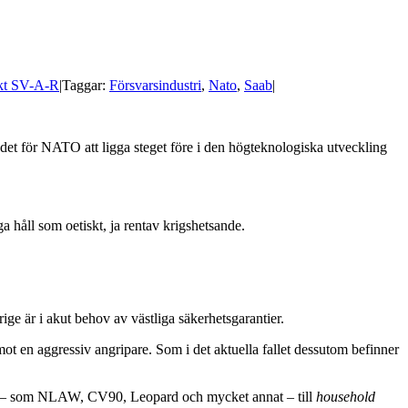
kt SV-A-R
|
Taggar:
Försvarsindustri
,
Nato
,
Saab
|
et för NATO att ligga steget före i den högteknologiska utveckling
a håll som oetiskt, ja rentav krigshetsande.
ige är i akut behov av västliga säkerhetsgarantier.
 mot en aggressiv angripare. Som i det aktuella fallet dessutom befinner
ar – som NLAW, CV90, Leopard och mycket annat – till
household