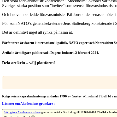
Den stora försvarsindustrikonferensen i Stockholm i oktober var näst
Sveriges starka position som ”invitee” som svensk försvarsindustris 
Och i november ledde försvarsminister Pål Jonson det senaste mötet i r
För, som NATO’s generalsekreterare Jens Stoltenberg konstaterade i St
Det är definitivt inget att rynka på näsan åt.
Författaren är docent i internationell politik, NATO-expert och Nonresident 
Artikeln är tidigare publicerad i Dagens Industri, 2 februari 2024.
Dela artikeln – välj plattform!
Facebook
X
Reddit
LinkedIn
WhatsApp
Tumblr
Pinterest
Vk
E-
post
Krigsvetenskap­sakademien grundades 1796
av Gustav Wilhelm af Tibell bl a me
Läs mer om Akademiens grundare »
Stöd gärna Akademiens arbete
genom att swisha Ditt bidrag till
1236249460 Tibellska fonde
🙏