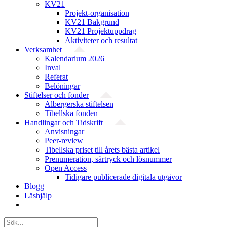
KV21
Projekt-organisation
KV21 Bakgrund
KV21 Projektuppdrag
Aktiviteter och resultat
Verksamhet
Kalendarium 2026
Inval
Referat
Belöningar
Stiftelser och fonder
Albergerska stiftelsen
Tibellska fonden
Handlingar och Tidskrift
Anvisningar
Peer-review
Tibellska priset till årets bästa artikel
Prenumeration, särtryck och lösnummer
Open Access
Tidigare publicerade digitala utgåvor
Blogg
Läshjälp
Sök