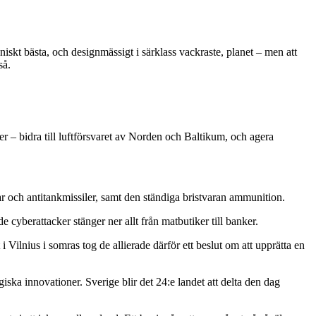
iskt bästa, och designmässigt i särklass vackraste, planet – men att
så.
r – bidra till luftförsvaret av Norden och Baltikum, och agera
nar och antitankmissiler, samt den ständiga bristvaran ammunition.
cyberattacker stänger ner allt från matbutiker till banker.
 Vilnius i somras tog de allierade därför ett beslut om att upprätta en
ska innovationer. Sverige blir det 24:e landet att delta den dag