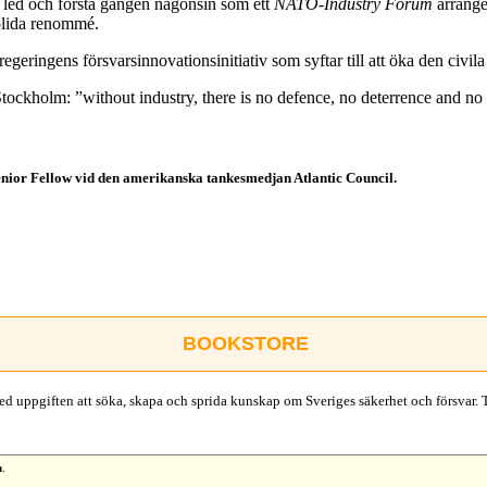
a led och första gången någonsin som ett
NATO-Industry Forum
arranger
solida renommé.
egeringens försvarsinnovationsinitiativ som syftar till att öka den civi
ockholm: ”without industry, there is no defence, no deterrence and no 
Senior Fellow vid den amerikanska tankesmedjan Atlantic Council.
BOOKSTORE
d uppgiften att söka, skapa och sprida kunskap om Sveriges säkerhet och försvar. 
n
.