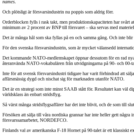
names
.
Och plötsligt är försvarsindustrin nu poppis som aldrig förr.
Orderblocken fylls i rask takt, men produktionskapaciteten har svårt
minimum av 2 procent av BNP till försvaret – ska servas med materiel
Det är många hål som ska fyllas på en och samma gång. Och inte blir d
För den svenska försvarsindustrin, som är mycket välansedd internatione
Det kommande NATO-medlemskapet öppnar dessutom för en rad nya aff
återanvända NATO-vokabulären från utvidgningarna på 90- och 00-ta
Inte för att svensk försvarsindustri tidigare har varit förhindrad att s
affärsmässig dygd och nischat sig för marknaden utanför NATO.
Det är en strategi som inte minst SAAB stått för. Resultatet kan väl dip
världsklass än enbart stridsflyg.
Så värst många stridsflygsaffärer har det inte blivit, och de som till slut 
Försöken att sälja till våra nordiska grannar har inte heller gett några
försvarssamarbetet, NORDEFCO.
Finlands val av amerikanska F-18 Hornet på 90-talet är ett klassiskt e