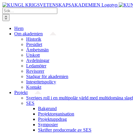
Fortsätt
till
Sök
innehållet
efter:
Hem
Om akademien
Historik
Presidiet
Ämbetsmän
Utskott
Avdelningar
Ledamöter
Revisorer
Stadgar för akademien
Integritetspolicy
Kontakt
Projekt
Sveriges roll i en multipolär värld med multidomäna slag
SES
Bakgrund
Projekt­organisation
Projektuppdrag
Symposier
Skrifter producerade av SES