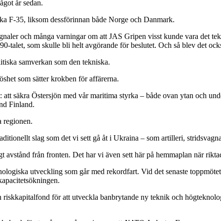
något år sedan.
nska F-35, liksom dessförinnan både Norge och Danmark.
ignaler och många varningar om att JAS Gripen visst kunde vara det tekn
90-talet, som skulle bli helt avgörande för beslutet. Och så blev det ock
tiska samverkan som den tekniska.
öshet som sätter krokben för affärerna.
: att säkra Östersjön med vår maritima styrka – både ovan ytan och unde
hand Finland.
 regionen.
ditionellt slag som det vi sett gå åt i Ukraina – som artilleri, stridsvag
 avstånd från fronten. Det har vi även sett här på hemmaplan när riktade 
nologiska utveckling som går med rekordfart. Vid det senaste toppmötet i
kapacitetsökningen.
riskkapitalfond för att utveckla banbrytande ny teknik och högteknologi