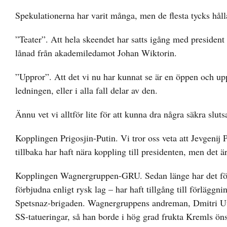
Spekulationerna har varit många, men de flesta tycks hålla 
”Teater”. Att hela skeendet har satts igång med president
lånad från akademiledamot Johan Wiktorin.
”Uppror”. Att det vi nu har kunnat se är en öppen och upp
ledningen, eller i alla fall delar av den.
Ännu vet vi alltför lite för att kunna dra några säkra slut
Kopplingen Prigosjin-Putin. Vi tror oss veta att Jevgenij P
tillbaka har haft nära koppling till presidenten, men det 
Kopplingen Wagnergruppen-GRU. Sedan länge har det förek
förbjudna enligt rysk lag – har haft tillgång till förlägg
Spetsnaz-brigaden. Wagnergruppens andreman, Dmitri Utkin
SS-tatueringar, så han borde i hög grad frukta Kremls öns