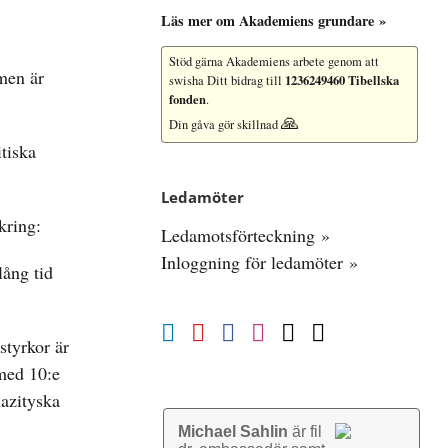
Läs mer om Akademiens grundare »
Stöd gärna Akademiens arbete
genom att
rmen är
1236249460 Tibellska
swisha Ditt bidrag till
fonden
.
🙏
Din gåva gör skillnad
tiska
Ledamöter
kring:
Ledamotsförteckning »
Inloggning för ledamöter »
lång tid
styrkor är
 med 10:e
nazityska
Michael Sahlin
är fil