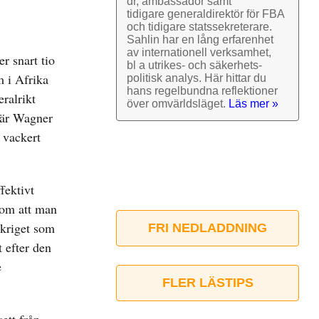
dr, ambassadör samt
tidigare general­direktör för FBA
och tidigare stats­sekre­terare.
Sahlin har en lång erfarenhet
av inter­nationell verk­samhet,
r snart tio
bl a utrikes- och säkerhets­
m i Afrika
politisk analys. Här hittar du
hans regel­bundna reflek­tioner
eralrikt
över omvärlds­läget.
Läs mer »
 där Wagner
 vackert
fektivt
nom att man
dskriget som
FRI NEDLADDNING
t efter den
e
FLER LÄSTIPS