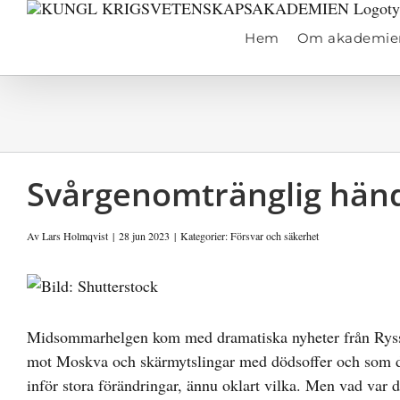
Fortsätt
till
Hem
Om akademie
innehållet
Svårgenomtränglig händ
Av
Lars Holmqvist
|
28 jun 2023
|
Kategorier:
Försvar och säkerhet
Visa
större
bild
Midsommarhelgen kom med dramatiska nyheter från Ryssla
mot Moskva och skärmytslingar med dödsoffer och som do
inför stora förändringar, ännu oklart vilka. Men vad var