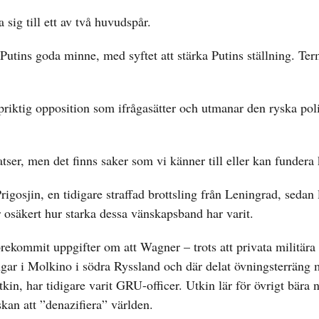
sig till ett av två huvudspår.
 Putins goda minne, med syftet att stärka Putins ställning. Te
riktig opposition som ifrågasätter och utmanar den ryska poli
satser, men det finns saker som vi känner till eller kan fundera 
rigosjin, en tidigare straffad brottsling från Leningrad, sedan 
är osäkert hur starka dessa vänskapsband har varit.
ommit uppgifter om att Wagner – trots att privata militära 
ningar i Molkino i södra Ryssland och där delat övningsterräng
, har tidigare varit GRU-officer. Utkin lär för övrigt bära 
kan att ”denazifiera” världen.