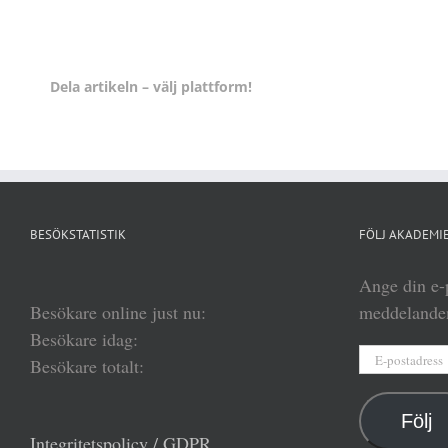
Dela artikeln – välj plattform!
BESÖKSTATISTIK
FÖLJ AKADEMIE
Ange din e-p
Besökare online just nu:
meddelanden
Besökare idag:
E-
Besökare totalt:
postadress
Följ
Integritetspolicy / GDPR