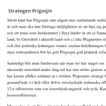
Strategen Prigosjin
Såvitt känt har Prigosjin inte någon mer omfattande mili
år och man ska inte förringa möjligheten av att lära sig
och ett tema som återkommer i flera länder är att a) Samar
land, b) Gruvdrift i aktuellt land och c) låta Wagneriter 
och den politiska ledningen vinner, medan befolkningen få
men verksamheten bör ha gett Prigosjin god praktisk erfa
Samtidigt blir man fundersam när man ser hur slaget om
ukrainskt motstånd under lång tid har inte mötts genom at
har kastat alltfler soldater in i striden. Prigosjins strate
genomförde 11 helt eller delvis misslyckade italienska off
12:e offensiven som var österrikisk-ungersk och tysk. Kan
Isonzooffensiven.