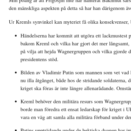
Min poäng är att Prigosjin inte har hanterat Bakhmut särsk
den mänskliga aspekten på detta så har han därigenom äv
Ur Kremls synvinkel kan myteriet få olika konsekvenser, 
Händelserna har kommit att utgöra ett lackmustest på 
bakom Kreml och vilka har gjort det mer långsamt, ha
på vilja att hejda Wagnergruppen och vilka gjorde det
presidentens stöd.
Bilden av Vladimir Putin som mannen som vet vad han 
nu illa åtgånget, både hos de stridande soldaterna, 
kriget ska föras är inte längre allenarådande. Omstä
Kreml behöver den militära resurs som Wagnergruppe
borde man föredra ett ensat ledarskap för kriget i U
vara en väg att samla alla militära förband under den 
Putins uppträdande under de hektiska dygnen har in