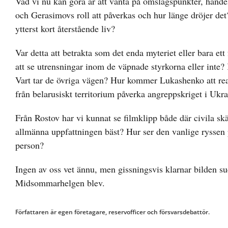
Vad vi nu kan göra är att vänta på omslagspunkter, hände
och Gerasimovs roll att påverkas och hur länge dröjer det
ytterst kort återstående liv?
Var detta att betrakta som det enda myteriet eller bara et
att se utrensningar inom de väpnade styrkorna eller inte?
Vart tar de övriga vägen? Hur kommer Lukashenko att reag
från belarusiskt territorium påverka angreppskriget i Ukr
Från Rostov har vi kunnat se filmklipp både där civila sk
allmänna uppfattningen bäst? Hur ser den vanlige ryssen p
person?
Ingen av oss vet ännu, men gissningsvis klarnar bilden su
Midsommarhelgen blev.
Författaren är egen företagare, reservofficer och försvarsdebattör.