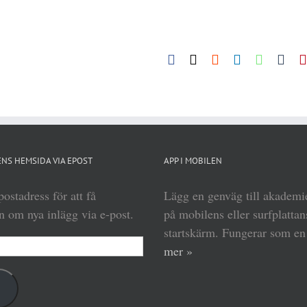
Facebook
X
Reddit
LinkedIn
WhatsA
Tum
NS HEMSIDA VIA EPOST
APP I MOBILEN
ostadress för att få
Lägg en genväg till akadem
 om nya inlägg via e-post.
på mobilens eller surfplattan
startskärm. Fungerar som e
mer »