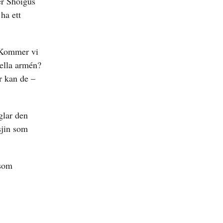
er Shoigus
ha ett
? Kommer vi
iella armén?
r kan de –
glar den
sjin som
 som