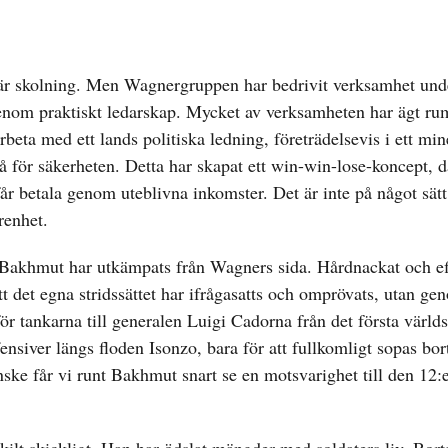
tär skolning. Men Wagnergruppen har bedrivit verksamhet unde
 genom praktiskt ledarskap. Mycket av verksamheten har ägt ru
beta med ett lands politiska ledning, företrädelsevis i ett min
stå för säkerheten. Detta har skapat ett win-win-lose-koncept,
r betala genom uteblivna inkomster. Det är inte på något sätt
renhet.
 Bakhmut har utkämpats från Wagners sida. Hårdnackat och ef
t det egna stridssättet har ifrågasatts och omprövats, utan ge
gi för tankarna till generalen Luigi Cadorna från det första värl
ensiver längs floden Isonzo, bara för att fullkomligt sopas bor
ske får vi runt Bakhmut snart se en motsvarighet till den 12: