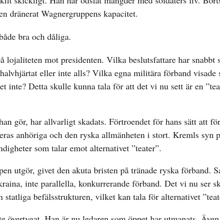
ilt skickligt. Han har ödslat mängder med soldaters liv. Borts
en dränerat Wagnergruppens kapacitet.
både bra och dåliga.
lojaliteten mot presidenten. Vilka beslutsfattare har snabbt st
lvhjärtat eller inte alls? Vilka egna militära förband visade
 inte? Detta skulle kunna tala för att det vi nu sett är en ”te
gör, har allvarligt skadats. Förtroendet för hans sätt att för
deras anhöriga och den ryska allmänheten i stort. Kremls syn 
ndigheter som talar emot alternativet ”teater”.
n utgör, givet den akuta bristen på tränade ryska förband. S
kraina, inte parallella, konkurrerande förband. Det vi nu ser s
statliga befälsstrukturen, vilket kan tala för alternativet ”teat
te övertygat. Han är nu ledaren som öppet har utmanats. Äve