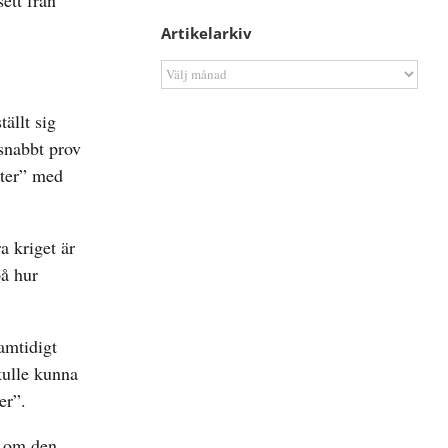
ett från
Artikelarkiv
Artikelarkiv
ällt sig
 snabbt prov
ater” med
a kriget är
på hur
amtidigt
kulle kunna
er”.
n om den