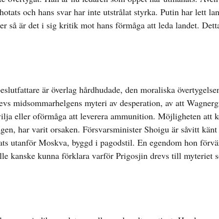
otats och hans svar har inte utstrålat styrka. Putin har lett lan
er så är det i sig kritik mot hans förmåga att leda landet. Dett
slutfattare är överlag hårdhudade, den moraliska övertygelse
drevs midsommarhelgens myteri av desperation, av att Wagner
vilja eller oförmåga att leverera ammunition. Möjligheten att 
gen, har varit orsaken. Försvarsminister Shoigu är såvitt känt 
palats utanför Moskva, byggd i pagodstil. En egendom hon förv
lle kanske kunna förklara varför Prigosjin drevs till myteriet 