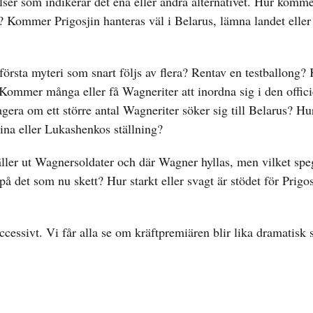
lser som indikerar det ena eller andra alternativet. Hur komm
? Kommer Prigosjin hanteras väl i Belarus, lämna landet eller 
t första myteri som snart följs av flera? Rentav en testballong
 Kommer många eller få Wagneriter att inordna sig i den offic
era om ett större antal Wagneriter söker sig till Belarus? Hu
aina eller Lukashenkos ställning?
äller ut Wagnersoldater och där Wagner hyllas, men vilket spe
å det som nu skett? Hur starkt eller svagt är stödet för Prigo
ccessivt. Vi får alla se om kräftpremiären blir lika dramatisk