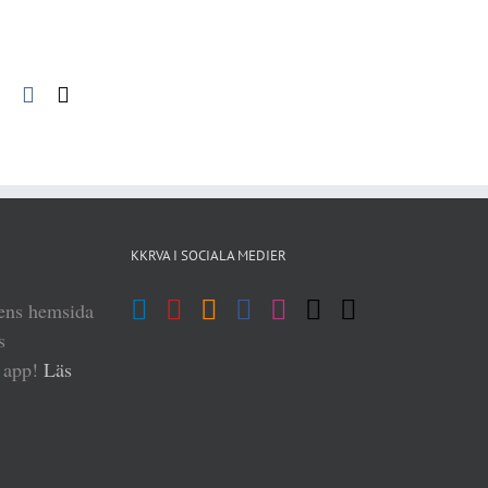
pp
blr
Pinterest
Vk
E-
post
KKRVA I SOCIALA MEDIER
iens hemsida
s
n app!
Läs