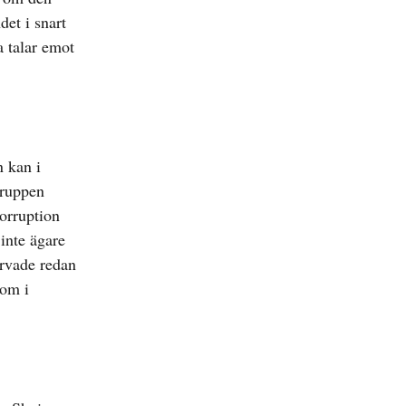
det i snart
a talar emot
n kan i
gruppen
korruption
inte ägare
ärvade redan
som i